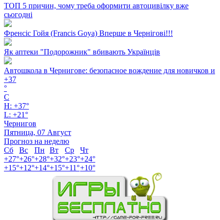
ТОП 5 причин, чому треба оформити автоцивілку вже
сьогодні
Френсіс Гойя (Francis Goya) Вперше в Чернігові!!!
Як аптеки "Подорожник" вбивають Українців
Автошкола в Чернигове: безопасное вождение для новичков и
+
37
°
C
H:
+
37°
L:
+
21°
Чернигов
Пятница, 07 Август
Прогноз на неделю
Сб
Вс
Пн
Вт
Ср
Чт
+
27°
+
26°
+
28°
+
32°
+
23°
+
24°
+
15°
+
12°
+
14°
+
15°
+
11°
+
10°