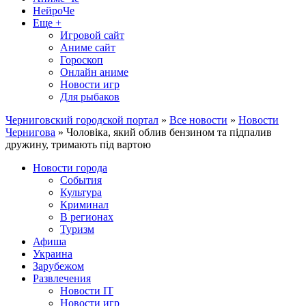
НейроЧе
Еще +
Игровой сайт
Аниме сайт
Гороскоп
Онлайн аниме
Новости игр
Для рыбаков
Черниговский городской портал
»
Все новости
»
Новости
Чернигова
» Чоловіка, який облив бензином та підпалив
дружину, тримають під вартою
Новости города
События
Культура
Криминал
В регионах
Туризм
Афиша
Украина
Зарубежом
Развлечения
Новости IT
Новости игр