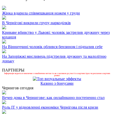
Жінка вдарила співмешканця ножем у груди
В Чернігові викрили групу наркоділків
Криваве вбивство у Львові: чоловік застрелив дружину через
коханця
На Вінниччині чоловік облився бензином і підпалив себе
На Запоріжжі мисливець підстрелив дружину та малолітню
доньку
ПАРТНЕРЫ
Інформація надається виключно з ознайомчою метою та не є закликом до участі в азартних іграх чи рекламою азартних
розваг.
Казино з бонусами
Чернигов сегодня
Вечер дома в Чернигове: как онлайнкино постепенно стал
Роль ІТ у відновленні економіки Чернігова після кризи