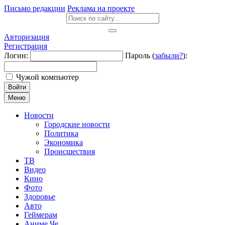
Письмо редакции
Реклама на проекте
Авторизация
Регистрация
Логин:
Пароль (
забыли?
):
Чужой компьютер
Войти
Меню
Новости
Городские новости
Политика
Экономика
Происшествия
ТВ
Видео
Кино
Фото
Здоровье
Авто
Геймерам
Аниме Че