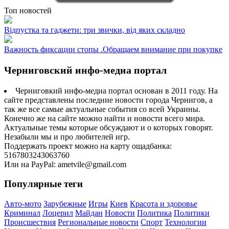
Топ новостей
Відпустка та гаджети: три звички, від яких складно
Важность фиксации стопы .Обращаем внимание при покупке
Черниговский инфо-медиа портал
Черниговкий инфо-медиа портал основан в 2011 году. На
сайте представлены последние новости города Чернигов, а
так же все самые актуальные события со всей Украины.
Конечно же на сайте можно найти и новости всего мира.
Актуальные темы которые обсуждают и о которых говорят.
Незабыли мы и про любителей игр.
Поддержать проект можно на карту ощадбанка:
5167803243063760
Или на PayPal: ametvile@gmail.com
Популярные теги
Авто-мото
Зарубежные
Игры
Киев
Красота и здоровье
Криминал
Лоцерил
Майдан
Новости
Политика
Политики
Происшествия
Региональные новости
Спорт
Технологии