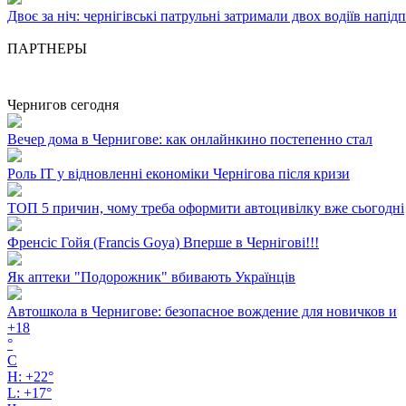
Двоє за ніч: чернігівські патрульні затримали двох водіїв напід
ПАРТНЕРЫ
Чернигов сегодня
Вечер дома в Чернигове: как онлайнкино постепенно стал
Роль ІТ у відновленні економіки Чернігова після кризи
ТОП 5 причин, чому треба оформити автоцивілку вже сьогодні
Френсіс Гойя (Francis Goya) Вперше в Чернігові!!!
Як аптеки "Подорожник" вбивають Українців
Автошкола в Чернигове: безопасное вождение для новичков и
+
18
°
C
H:
+
22°
L:
+
17°