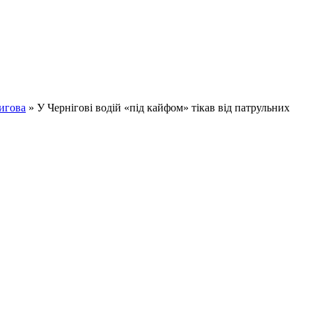
игова
» У Чернігові водій «під кайфом» тікав від патрульних