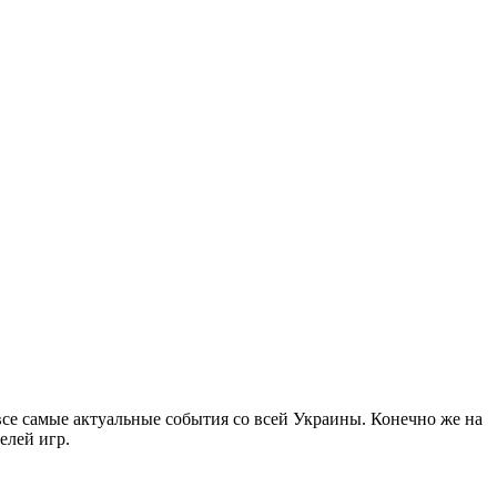
все самые актуальные события со всей Украины. Конечно же на
елей игр.