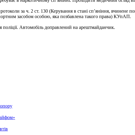
еребуває в наркотичному сп‘янінні. Проходити медичний огляд ві
протоколи за ч. 2 ст. 130 (Керування в стані сп’яніння, вчинене 
нспортним засобом особою, яка позбавлена такого права) КУпАП.
я поліції. Автомобіль доправлений на арештмайданчик.
оопору
 кайфом»
втів