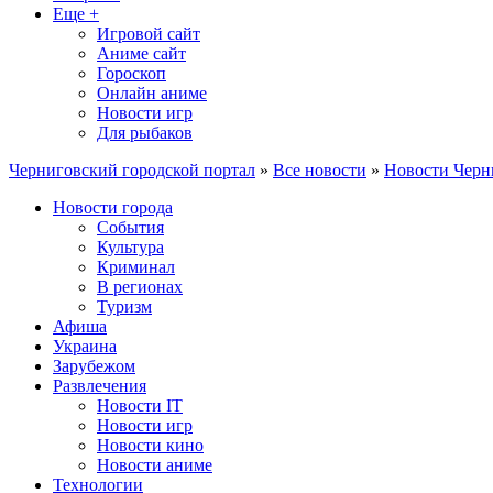
Еще +
Игровой сайт
Аниме сайт
Гороскоп
Онлайн аниме
Новости игр
Для рыбаков
Черниговский городской портал
»
Все новости
»
Новости Черн
Новости города
События
Культура
Криминал
В регионах
Туризм
Афиша
Украина
Зарубежом
Развлечения
Новости IT
Новости игр
Новости кино
Новости аниме
Технологии