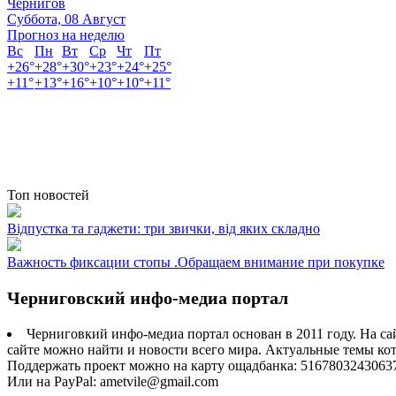
Чернигов
Суббота, 08 Август
Прогноз на неделю
Вс
Пн
Вт
Ср
Чт
Пт
+
26°
+
28°
+
30°
+
23°
+
24°
+
25°
+
11°
+
13°
+
16°
+
10°
+
10°
+
11°
Топ новостей
Відпустка та гаджети: три звички, від яких складно
Важность фиксации стопы .Обращаем внимание при покупке
Черниговский инфо-медиа портал
Черниговкий инфо-медиа портал основан в 2011 году. На са
сайте можно найти и новости всего мира. Актуальные темы ко
Поддержать проект можно на карту ощадбанка: 5167803243063
Или на PayPal: ametvile@gmail.com