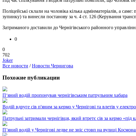
Під час спілкування з водієм патрульні помітили, що чоловік п
Поліцейські склали на чоловіка кілька адмінматеріалів, а саме: 
зупинку) та винесли постанову за ч. 4 ст. 126 (Керування тра
Затриманого доставили до Чернігівського районного управлінн
0
0
702
Joker
Все новости
/
Новости Чернигова
Похожие публикации
П‘яний водій пропонував чернігівським патрульним хабара
Водій вдруге сів п'яним за кермо у Чернігові та влетів у електр
Патрульні затримали чернігівця, який втретє сів за кермо «під
П’яний водій у Чернігові ледве не зніс стовп на вулиці Космона