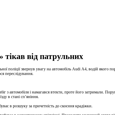
» тікав від патрульних
льної поліції звернув увагу на автомобіль Audi А4, водій якого
ся переслідування.
ибіг з автомобіля і намагався втекти, проте його затримали. По
зду в стані сп’яніння.
буває в розшуку за причетність до скоєння крадіжки.