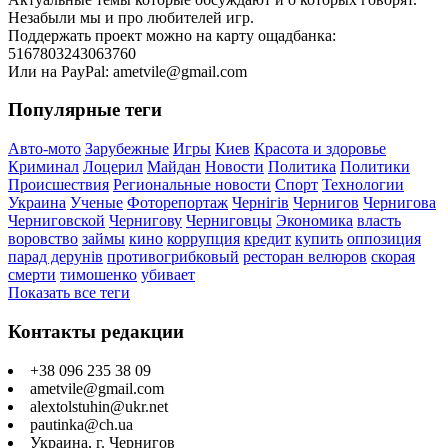
Незабыли мы и про любителей игр.
Поддержать проект можно на карту ощадбанка:
5167803243063760
Или на PayPal: ametvile@gmail.com
Популярные теги
Авто-мото
Зарубежные
Игры
Киев
Красота и здоровье
Криминал
Лоцерил
Майдан
Новости
Политика
Политики
Происшествия
Региональные новости
Спорт
Технологии
Украина
Ученые
Фоторепортаж
Чернігів
Чернигов
Чернигова
Черниговской
Чернигову
Черниговцы
Экономика
власть
воровство
займы
кино
коррупция
кредит
купить
оппозиция
парад дерунів
противогрибковый
ресторан велюров
скорая
смерти
тимошенко
убивает
Показать все теги
Контакты редакции
+38 096 235 38 09
ametvile@gmail.com
alextolstuhin@ukr.net
pautinka@ch.ua
Украина, г. Чернигов