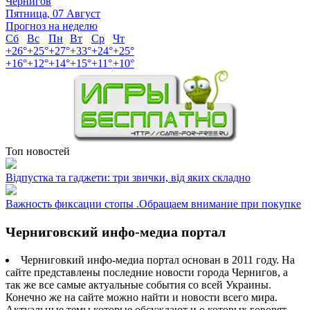
Чернигов
Пятница, 07 Август
Прогноз на неделю
Сб
Вс
Пн
Вт
Ср
Чт
+
26°
+
25°
+
27°
+
33°
+
24°
+
25°
+
16°
+
12°
+
14°
+
15°
+
11°
+
10°
Топ новостей
Відпустка та гаджети: три звички, від яких складно
Важность фиксации стопы .Обращаем внимание при покупке
Черниговский инфо-медиа портал
Черниговкий инфо-медиа портал основан в 2011 году. На
сайте представлены последние новости города Чернигов, а
так же все самые актуальные события со всей Украины.
Конечно же на сайте можно найти и новости всего мира.
Актуальные темы которые обсуждают и о которых говорят.