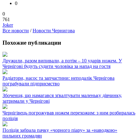
0
0
761
Joker
Все новости
/
Новости Чернигова
Похожие публикации
Дружили, разом випивали, а потім – 10 ударів ножем. У
Чернігові будуть судити чоловіка за напад на гостя
Радіатори, насос та запчастини: неподалік Чернігова
пограбували підприємство
Збоченця, що намагався зґвалтувати маленьку дівчинку,
затримали у Чернігові
Чернігівець погрожував ножем перехожим: з ним розбиралась
поліція
Поліція забрала пачку «чорного піару» за «наводкою»
пильних громадян