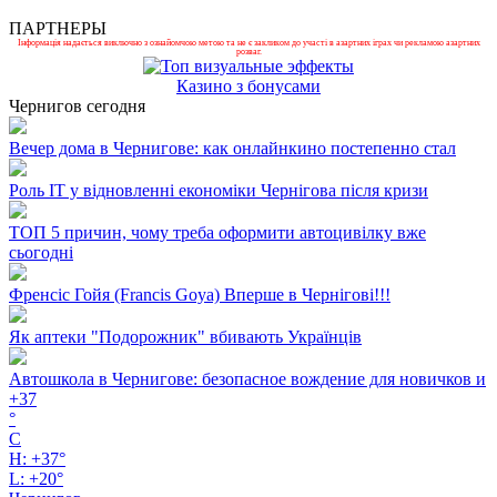
ПАРТНЕРЫ
Інформація надається виключно з ознайомчою метою та не є закликом до участі в азартних іграх чи рекламою азартних
розваг.
Казино з бонусами
Чернигов сегодня
Вечер дома в Чернигове: как онлайнкино постепенно стал
Роль ІТ у відновленні економіки Чернігова після кризи
ТОП 5 причин, чому треба оформити автоцивілку вже
сьогодні
Френсіс Гойя (Francis Goya) Вперше в Чернігові!!!
Як аптеки "Подорожник" вбивають Українців
Автошкола в Чернигове: безопасное вождение для новичков и
+
37
°
C
H:
+
37°
L:
+
20°