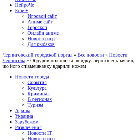
НейроЧе
Еще +
Игровой сайт
Аниме сайт
Гороскоп
Онлайн аниме
Новости игр
Для рыбаков
Черниговский городской портал
»
Все новости
»
Новости
Чернигова
» Обдурив поліцію та швидку: чернігівець заявив,
що його співмешканку вдарили ножем
Новости города
События
Культура
Криминал
В регионах
Туризм
Афиша
Украина
Зарубежом
Развлечения
Новости IT
Новости игр