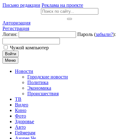
Письмо редакции
Реклама на проекте
Авторизация
Регистрация
Логин:
Пароль (
забыли?
):
Чужой компьютер
Войти
Меню
Новости
Городские новости
Политика
Экономика
Происшествия
ТВ
Видео
Кино
Фото
Здоровье
Авто
Геймерам
Аниме Че