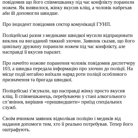
повідомив що його співмешканку під час конфлікту поранили
ножем. Як виявилося, жінку вкусив кліщ, а чоловік набрехав
аби їй допомогли швидше.
Про інцидент повідомив сектор комунікації ГУНП.
Поліцейські разом з медиками швидкої мусили відпрацювати
виклик на вигаданий тяжкий злочин. Заявник сказав, що його
цивільну дружину поранили ножем під час конфлікту, але
насправді її вкусив паразит.
Про начебто ножове поранення чоловік повідомив диспетчеру
103, а швидка передала інформацію про злочин до поліції. На
місце події негайно виїхали наряд роти поліції особливого
призначення та бригада швидкої.
Поліцейські з’ясували, що насправді жінку просто вкусив
кліщ. Її співмешканець, перебуваючи у стані алкогольного
сп’яніння, вирішив «пришвидшити» приїзд спеціальних
служб.
Своїм вчинком заявник відволікав поліцію і медиків від
надання допомоги тим, хто її реально потребував. Тепер його
оштрафують.