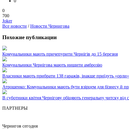
0
0
700
Joker
Все новости
/
Новости Чернигова
Похожие публикации
Комунальники мають причепурити Чернігів до 15 березня
Комунальники Чернігова мають нищити амброзію
Власники мають прибрати 138 гаражів, інакше приїдуть «орли
Атрошенко: Комунальники мають бути взірцем для бізнесу й пр
В суботники квітня Чернігову обіцяють генеральну читску від с
ПАРТНЕРЫ
Чернигов сегодня