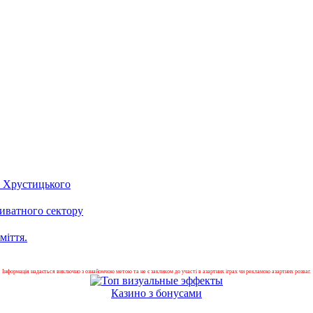
» Хрустицького
иватного сектору
міття.
Інформація надається виключно з ознайомчою метою та не є закликом до участі в азартних іграх чи рекламою азартних розваг.
Казино з бонусами