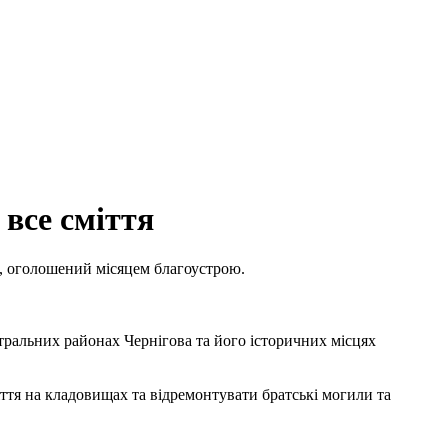
все сміття
і, оголошений місяцем благоустрою.
тральних районах Чернігова та його історичних місцях
тя на кладовищах та відремонтувати братські могили та