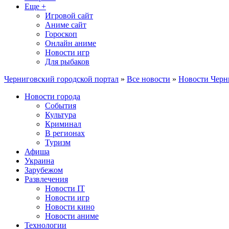
Еще +
Игровой сайт
Аниме сайт
Гороскоп
Онлайн аниме
Новости игр
Для рыбаков
Черниговский городской портал
»
Все новости
»
Новости Черн
Новости города
События
Культура
Криминал
В регионах
Туризм
Афиша
Украина
Зарубежом
Развлечения
Новости IT
Новости игр
Новости кино
Новости аниме
Технологии