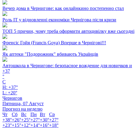
Вечер дома в Чернигове: как онлайнкино постепенно стал
Роль ІТ у відновленні економіки Чернігова після кризи
ТОП 5 причин, чому треба оформити автоцивілку вже сьогодні
Френсіс Гойя (Francis Goya) Вперше в Чернігові!!!
Як аптеки "Подорожник" вбивають Українців
Автошкола в Чернигове: безопасное вождение для новичков и
+
37
°
C
H:
+
37°
L:
+
20°
Чернигов
Пятница, 07 Август
Прогноз на неделю
Чт
Сб
Вс
Пн
Вт
Ср
+
38°
+
26°
+
25°
+
27°
+
30°
+
27°
+
23°
+
15°
+
12°
+
14°
+
16°
+
18°