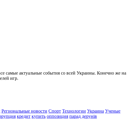
все самые актуальные события со всей Украины. Конечно же на
елей игр.
я
Региональные новости
Спорт
Технологии
Украина
Ученые
ррупция
кредит
купить
оппозиция
парад дерунів