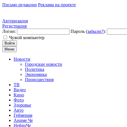
Письмо редакции
Реклама на проекте
Авторизация
Регистрация
Логин:
Пароль (
забыли?
):
Чужой компьютер
Войти
Меню
Новости
Городские новости
Политика
Экономика
Происшествия
ТВ
Видео
Кино
Фото
Здоровье
Авто
Геймерам
Аниме Че
НейроЧе