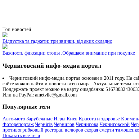
Топ новостей
Відпустка та гаджети: три звички, від яких складно
Важность фиксации стопы .Обращаем внимание при покупке
Черниговский инфо-медиа портал
Черниговкий инфо-медиа портал основан в 2011 году. На са
сайте можно найти и новости всего мира. Актуальные темы ко
Поддержать проект можно на карту ощадбанка: 5167803243063
Или на PayPal: ametvile@gmail.com
Популярные теги
Авто-мото
Зарубежные
Игры
Киев
Красота и здоровье
Кримин
Фоторепортаж
Чернігів
Чернигов
Чернигова
Черниговской
Чер
противогрибковый
ресторан велюров
скорая
смерти
тимошенк
Показать все теги