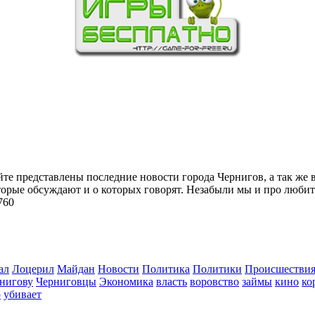
йте представлены последние новости города Чернигов, а так же 
торые обсуждают и о которых говорят. Незабыли мы и про любит
760
ал
Лоцерил
Майдан
Новости
Политика
Политики
Происшестви
нигову
Черниговцы
Экономика
власть
воровство
займы
кино
ко
о
убивает