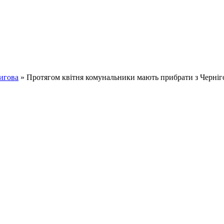
игова
» Протягом квітня комунальники мають прибрати з Черніго