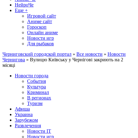
НейроЧе
Еще +
Игровой сайт
Аниме сайт
Гороскоп
Онлайн аниме
Новости игр
Для рыбаков
Черниговский городской портал
»
Все новости
»
Новости
Чернигова
» Вулицю Київську у Чернігові закриють на 2
місяці
Новости города
События
Культура
Криминал
В регионах
Туризм
Афиша
Украина
Зарубежом
Развлечения
Новости IT
Новости игр