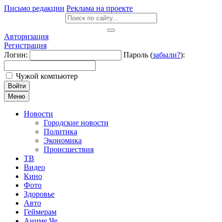
Письмо редакции
Реклама на проекте
Авторизация
Регистрация
Логин:
Пароль (
забыли?
):
Чужой компьютер
Войти
Меню
Новости
Городские новости
Политика
Экономика
Происшествия
ТВ
Видео
Кино
Фото
Здоровье
Авто
Геймерам
Аниме Че