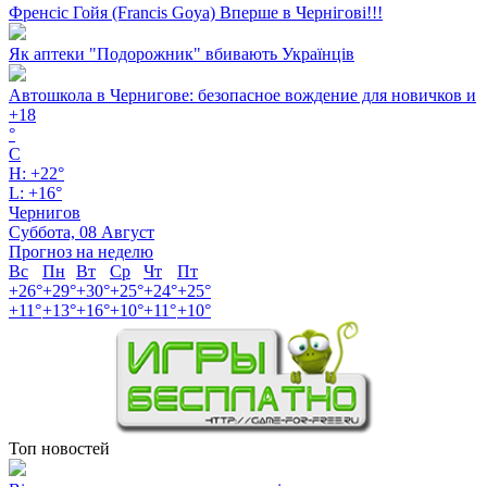
Френсіс Гойя (Francis Goya) Вперше в Чернігові!!!
Як аптеки "Подорожник" вбивають Українців
Автошкола в Чернигове: безопасное вождение для новичков и
+
18
°
C
H:
+
22°
L:
+
16°
Чернигов
Суббота, 08 Август
Прогноз на неделю
Вс
Пн
Вт
Ср
Чт
Пт
+
26°
+
29°
+
30°
+
25°
+
24°
+
25°
+
11°
+
13°
+
16°
+
10°
+
11°
+
10°
Топ новостей