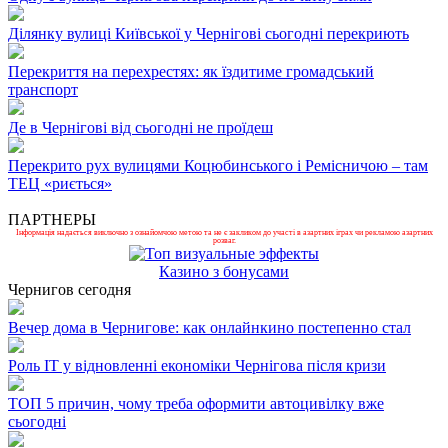
Ділянку вулиці Київської у Чернігові сьогодні перекриють
Перекриття на перехрестях: як їздитиме громадський
транспорт
Де в Чернігові від сьогодні не проїдеш
Перекрито рух вулицями Коцюбинського і Ремісничою – там
ТЕЦ «риється»
ПАРТНЕРЫ
Інформація надається виключно з ознайомчою метою та не є закликом до участі в азартних іграх чи рекламою азартних
розваг.
Казино з бонусами
Чернигов сегодня
Вечер дома в Чернигове: как онлайнкино постепенно стал
Роль ІТ у відновленні економіки Чернігова після кризи
ТОП 5 причин, чому треба оформити автоцивілку вже
сьогодні