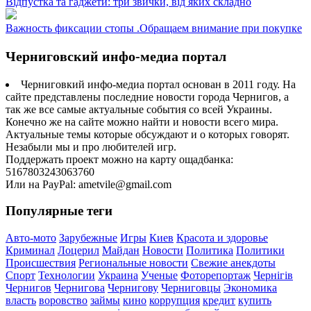
Відпустка та гаджети: три звички, від яких складно
Важность фиксации стопы .Обращаем внимание при покупке
Черниговский инфо-медиа портал
Черниговкий инфо-медиа портал основан в 2011 году. На
сайте представлены последние новости города Чернигов, а
так же все самые актуальные события со всей Украины.
Конечно же на сайте можно найти и новости всего мира.
Актуальные темы которые обсуждают и о которых говорят.
Незабыли мы и про любителей игр.
Поддержать проект можно на карту ощадбанка:
5167803243063760
Или на PayPal: ametvile@gmail.com
Популярные теги
Авто-мото
Зарубежные
Игры
Киев
Красота и здоровье
Криминал
Лоцерил
Майдан
Новости
Политика
Политики
Происшествия
Региональные новости
Свежие анекдоты
Спорт
Технологии
Украина
Ученые
Фоторепортаж
Чернігів
Чернигов
Чернигова
Чернигову
Черниговцы
Экономика
власть
воровство
займы
кино
коррупция
кредит
купить