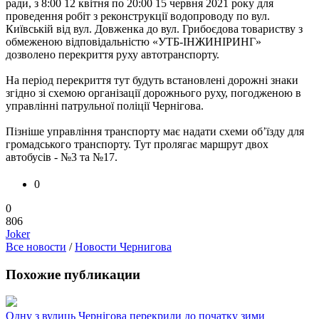
ради, з 8:00 12 квітня по 20:00 15 червня 2021 року для
проведення робіт з реконструкції водопроводу по вул.
Київській від вул. Довженка до вул. Грибоєдова товариству з
обмеженою відповідальністю «УТБ-ІНЖИНІРИНГ»
дозволено перекриття руху автотранспорту.
На період перекриття тут будуть встановлені дорожні знаки
згідно зі схемою організації дорожнього руху, погодженою в
управлінні патрульної поліції Чернігова.
Пізніше управління транспорту має надати схеми об’їзду для
громадського транспорту. Тут пролягає маршрут двох
автобусів - №3 та №17.
0
0
806
Joker
Все новости
/
Новости Чернигова
Похожие публикации
Одну з вулиць Чернігова перекрили до початку зими