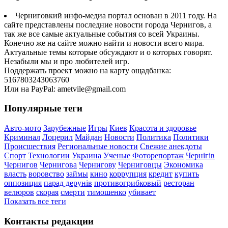
Черниговкий инфо-медиа портал основан в 2011 году. На
сайте представлены последние новости города Чернигов, а
так же все самые актуальные события со всей Украины.
Конечно же на сайте можно найти и новости всего мира.
Актуальные темы которые обсуждают и о которых говорят.
Незабыли мы и про любителей игр.
Поддержать проект можно на карту ощадбанка:
5167803243063760
Или на PayPal: ametvile@gmail.com
Популярные теги
Авто-мото
Зарубежные
Игры
Киев
Красота и здоровье
Криминал
Лоцерил
Майдан
Новости
Политика
Политики
Происшествия
Региональные новости
Свежие анекдоты
Спорт
Технологии
Украина
Ученые
Фоторепортаж
Чернігів
Чернигов
Чернигова
Чернигову
Черниговцы
Экономика
власть
воровство
займы
кино
коррупция
кредит
купить
оппозиция
парад дерунів
противогрибковый
ресторан
велюров
скорая
смерти
тимошенко
убивает
Показать все теги
Контакты редакции