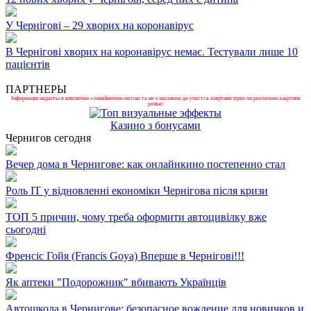
У Чернігові – 29 хворих на коронавірус
В Чернігові хворих на коронавірус немає. Тестували лише 10
пацієнтів
ПАРТНЕРЫ
Інформація надається виключно з ознайомчою метою та не є закликом до участі в азартних іграх чи рекламою азартних
розваг.
Казино з бонусами
Чернигов сегодня
Вечер дома в Чернигове: как онлайнкино постепенно стал
Роль ІТ у відновленні економіки Чернігова після кризи
ТОП 5 причин, чому треба оформити автоцивілку вже
сьогодні
Френсіс Гойя (Francis Goya) Вперше в Чернігові!!!
Як аптеки "Подорожник" вбивають Українців
Автошкола в Чернигове: безопасное вождение для новичков и