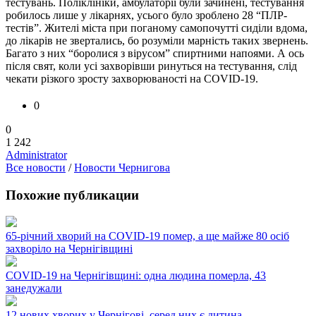
тестувань. Поліклініки, амбулаторії були зачинені, тестування
робилось лише у лікарнях, усього було зроблено 28 “ПЛР-
тестів”. Жителі міста при поганому самопочутті сиділи вдома,
до лікарів не звертались, бо розуміли марність таких звернень.
Багато з них “боролися з вірусом” спиртними напоями. А ось
після свят, коли усі захворівши ринуться на тестування, слід
чекати різкого зросту захворюваності на COVID-19.
0
0
1 242
Administrator
Все новости
/
Новости Чернигова
Похожие публикации
65-річний хворий на COVID-19 помер, а ще майже 80 осіб
захворіло на Чернігівщині
COVID-19 на Чернігівщині: одна людина померла, 43
занедужали
12 нових хворих у Чернігові, серед них є дитина