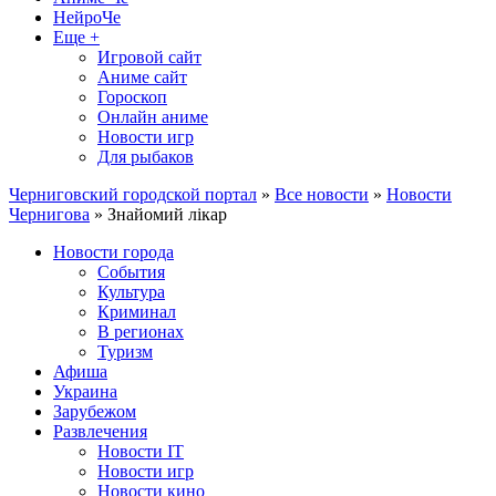
НейроЧе
Еще +
Игровой сайт
Аниме сайт
Гороскоп
Онлайн аниме
Новости игр
Для рыбаков
Черниговский городской портал
»
Все новости
»
Новости
Чернигова
» Знайомий лікар
Новости города
События
Культура
Криминал
В регионах
Туризм
Афиша
Украина
Зарубежом
Развлечения
Новости IT
Новости игр
Новости кино