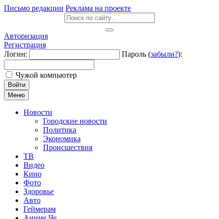
Письмо редакции
Реклама на проекте
Авторизация
Регистрация
Логин:
Пароль (
забыли?
):
Чужой компьютер
Войти
Меню
Новости
Городские новости
Политика
Экономика
Происшествия
ТВ
Видео
Кино
Фото
Здоровье
Авто
Геймерам
Аниме Че