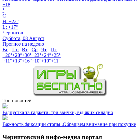
+
18
°
C
H:
+
22°
L:
+
17°
Чернигов
Суббота, 08 Август
Прогноз на неделю
Вс
Пн
Вт
Ср
Чт
Пт
+
26°
+
28°
+
30°
+
23°
+
24°
+
25°
+
11°
+
13°
+
16°
+
10°
+
10°
+
11°
Топ новостей
Відпустка та гаджети: три звички, від яких складно
Важность фиксации стопы .Обращаем внимание при покупке
Черниговский инфо-медиа портал