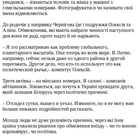
увидимся, – зізнаються чоловік та жінка у машині з
гомельськими номерами. Фотографуватися чи називати свої
імена відмовляються.
До родичів у напрямку Чернігова їде і подружжя Олексія та
Аліни. Обмеженням, які мають набрати чинності наступного
дня вони не раді, проте надто й не нарікають.
– Я это рассматриваю как проблему глобального,
планетарного масштаба. Она теперь во всем мире. В Литве,
например, сейчас нельзя даже из одного района в другой
переезжать. Другое дело, что кто-то использует это как
политический рычаг,– коментує Олексій.
Третя автівка – на мінських номерах. В салоні – компанія
айтішників. Зізнаються, що хочуть в Україні провідати друга,
який залишив Білорусь через політичні причини:
– Отсидел сутки, вышел и уехал. Извините, но я не могу вам
больше никаких подробностей рассказать.
Молоді люди не дуже розуміють причини, через які їхня
країна ухвалила рішення про обмеження виїзду – чи то виною
коронавірус, чи політика.