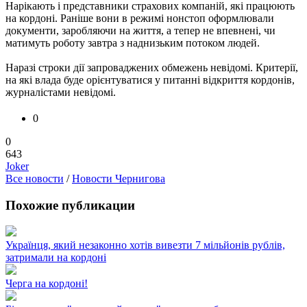
Нарікають і представники страхових компаній, які працюють
на кордоні. Раніше вони в режимі нонстоп оформлювали
документи, заробляючи на життя, а тепер не впевнені, чи
матимуть роботу завтра з наднизьким потоком людей.
Наразі строки дії запроваджених обмежень невідомі. Критерії,
на які влада буде орієнтуватися у питанні відкриття кордонів,
журналістами невідомі.
0
0
643
Joker
Все новости
/
Новости Чернигова
Похожие публикации
Українця, який незаконно хотів вивезти 7 мільйонів рублів,
затримали на кордоні
Черга на кордоні!