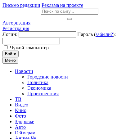
Письмо редакции
Реклама на проекте
Авторизация
Регистрация
Логин:
Пароль (
забыли?
):
Чужой компьютер
Войти
Меню
Новости
Городские новости
Политика
Экономика
Происшествия
ТВ
Видео
Кино
Фото
Здоровье
Авто
Геймерам
Аниме Че