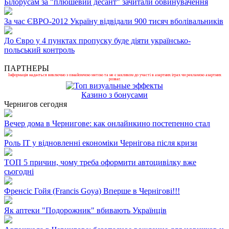
Білорусам за "плюшевий десант" зачитали обвинувачення
За час ЄВРО-2012 Україну відвідали 900 тисяч вболівальників
До Євро у 4 пунктах пропуску буде діяти українсько-
польський контроль
ПАРТНЕРЫ
Інформація надається виключно з ознайомчою метою та не є закликом до участі в азартних іграх чи рекламою азартних
розваг.
Казино з бонусами
Чернигов сегодня
Вечер дома в Чернигове: как онлайнкино постепенно стал
Роль ІТ у відновленні економіки Чернігова після кризи
ТОП 5 причин, чому треба оформити автоцивілку вже
сьогодні
Френсіс Гойя (Francis Goya) Вперше в Чернігові!!!
Як аптеки "Подорожник" вбивають Українців