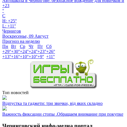
Автошкола в Чернигове: безопасное вождение для новичков и
+
23
°
C
H:
+
25°
L:
+
11°
Чернигов
Воскресенье, 09 Август
Прогноз на неделю
Пн
Вт
Ср
Чт
Пт
Сб
+
29°
+
30°
+
24°
+
24°
+
23°
+
26°
+
13°
+
16°
+
10°
+
10°
+
9°
+
11°
Топ новостей
Відпустка та гаджети: три звички, від яких складно
Важность фиксации стопы .Обращаем внимание при покупке
Черниговский инфо-медиа портал