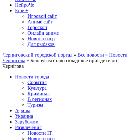
НейроЧе
Еще +
Игровой сайт
Аниме сайт
Гороскоп
Онлайн аниме
Новости игр
Для рыбаков
Черниговский городской портал
»
Все новости
»
Новости
Чернигова
» Білорусам стало складніше приїздити до
Чернігова
Новости города
События
Культура
Криминал
В регионах
Туризм
Афиша
Украина
Зарубежом
Развлечения
Новости IT
Новости игр