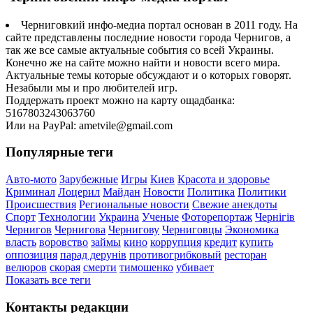
Черниговкий инфо-медиа портал основан в 2011 году. На
сайте представлены последние новости города Чернигов, а
так же все самые актуальные события со всей Украины.
Конечно же на сайте можно найти и новости всего мира.
Актуальные темы которые обсуждают и о которых говорят.
Незабыли мы и про любителей игр.
Поддержать проект можно на карту ощадбанка:
5167803243063760
Или на PayPal: ametvile@gmail.com
Популярные теги
Авто-мото
Зарубежные
Игры
Киев
Красота и здоровье
Криминал
Лоцерил
Майдан
Новости
Политика
Политики
Происшествия
Региональные новости
Свежие анекдоты
Спорт
Технологии
Украина
Ученые
Фоторепортаж
Чернігів
Чернигов
Чернигова
Чернигову
Черниговцы
Экономика
власть
воровство
займы
кино
коррупция
кредит
купить
оппозиция
парад дерунів
противогрибковый
ресторан
велюров
скорая
смерти
тимошенко
убивает
Показать все теги
Контакты редакции