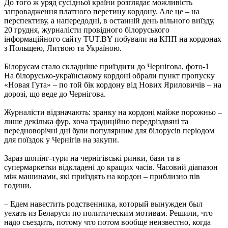
До того ж уряд сусідньої країни розглядає можливість
запровадження платного перетину кордону. Але це – на
перспективу, а напередодні, в останній день вільного виїзду,
20 грудня, журналісти провідного білоруського
інформаційного сайту TUT.BY побували на КПП на кордонах
з Польщею, Литвою та Україною.
Білорусам стало складніше приїздити до Чернігова, фото-1
На білорусько-українському кордоні обрали пункт пропуску
«Новая Гута» – по той бік кордону від Нових Яриловичів – на
дорозі, що веде до Чернігова.
Журналісти відзначають: зранку на кордоні майже порожньо –
лише декілька фур, хоча традиційно передріздвяні та
передноворічні дні були популярним для білорусів періодом
для поїздок у Чернігів на закупи.
Зараз шопінг-тури на чернігівські ринки, бази та в
супермаркетки відкладені до кращих часів. Часовий діапазон
між машинами, які приїздять на кордон – приблизно пів
години.
– Едем навестить родственника, который вынужден был
уехать из Беларуси по политическим мотивам. Решили, что
надо съездить, потому что потом вообще неизвестно, когда