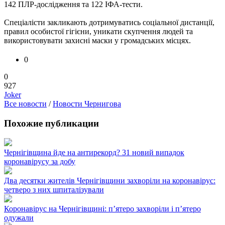
142 ПЛР-дослідження та 122 ІФА-тести.
Спеціалісти закликають дотримуватись соціальної дистанції,
правил особистої гігієни, уникати скупчення людей та
використовувати захисні маски у громадських місцях.
0
0
927
Joker
Все новости
/
Новости Чернигова
Похожие публикации
Чернігівщина йде на антирекорд? 31 новий випадок
коронавірусу за добу
Два десятки жителів Чернігівщини захворіли на коронавірус:
четверо з них шпиталізували
Коронавірус на Чернігівщині: п’ятеро захворіли і п’ятеро
одужали