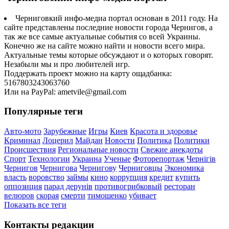
Черниговкий инфо-медиа портал основан в 2011 году. На
сайте представлены последние новости города Чернигов, а
так же все самые актуальные события со всей Украины.
Конечно же на сайте можно найти и новости всего мира.
Актуальные темы которые обсуждают и о которых говорят.
Незабыли мы и про любителей игр.
Поддержать проект можно на карту ощадбанка:
5167803243063760
Или на PayPal: ametvile@gmail.com
Популярные теги
Авто-мото
Зарубежные
Игры
Киев
Красота и здоровье
Криминал
Лоцерил
Майдан
Новости
Политика
Политики
Происшествия
Региональные новости
Свежие анекдоты
Спорт
Технологии
Украина
Ученые
Фоторепортаж
Чернігів
Чернигов
Чернигова
Чернигову
Черниговцы
Экономика
власть
воровство
займы
кино
коррупция
кредит
купить
оппозиция
парад дерунів
противогрибковый
ресторан
велюров
скорая
смерти
тимошенко
убивает
Показать все теги
Контакты редакции