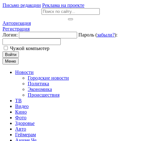
Письмо редакции
Реклама на проекте
Авторизация
Регистрация
Логин:
Пароль (
забыли?
):
Чужой компьютер
Войти
Меню
Новости
Городские новости
Политика
Экономика
Происшествия
ТВ
Видео
Кино
Фото
Здоровье
Авто
Геймерам
Аниме Че