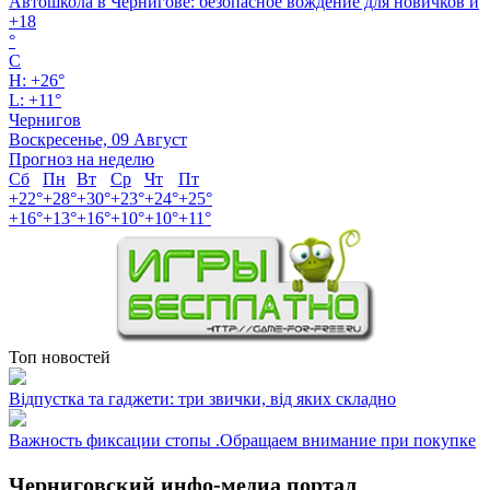
Автошкола в Чернигове: безопасное вождение для новичков и
+
18
°
C
H:
+
26°
L:
+
11°
Чернигов
Воскресенье, 09 Август
Прогноз на неделю
Сб
Пн
Вт
Ср
Чт
Пт
+
22°
+
28°
+
30°
+
23°
+
24°
+
25°
+
16°
+
13°
+
16°
+
10°
+
10°
+
11°
Топ новостей
Відпустка та гаджети: три звички, від яких складно
Важность фиксации стопы .Обращаем внимание при покупке
Черниговский инфо-медиа портал