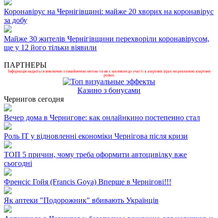
Коронавірус на Чернігівщині: майже 20 хворих на коронавірус
за добу
Майже 30 жителів Чернігівщини перехворіли коронавірусом,
ще у 12 його тільки віявили
ПАРТНЕРЫ
Інформація надається виключно з ознайомчою метою та не є закликом до участі в азартних іграх чи рекламою азартних
розваг.
Казино з бонусами
Чернигов сегодня
Вечер дома в Чернигове: как онлайнкино постепенно стал
Роль ІТ у відновленні економіки Чернігова після кризи
ТОП 5 причин, чому треба оформити автоцивілку вже
сьогодні
Френсіс Гойя (Francis Goya) Вперше в Чернігові!!!
Як аптеки "Подорожник" вбивають Українців