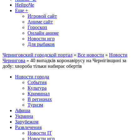
НейроЧе
Еще +
Игровой сайт
Аниме сайт
Гороскоп
Онлайн аниме
Новости игр
Для рыбаков
Черниговский городской портал
»
Все новости
»
Новости
Чернигова
» 40 випадків коронавірусу на Чернігівщині за
добу: хвороба тільки набирає обертів
Новости города
События
Культура
Криминал
В регионах
Туризм
Афиша
Украина
Зарубежом
Развлечения
Новости IT
Новости игр