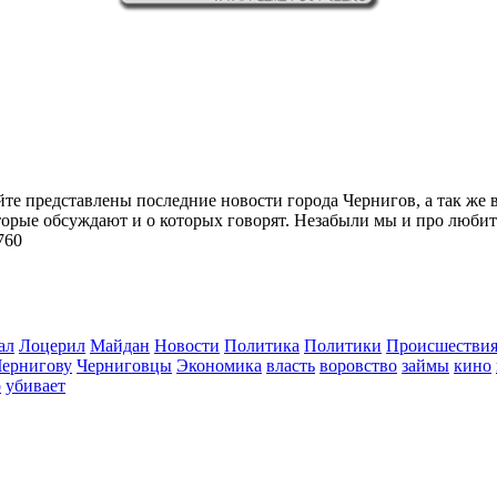
йте представлены последние новости города Чернигов, а так же 
торые обсуждают и о которых говорят. Незабыли мы и про любит
760
ал
Лоцерил
Майдан
Новости
Политика
Политики
Происшестви
Чернигову
Черниговцы
Экономика
власть
воровство
займы
кино
о
убивает