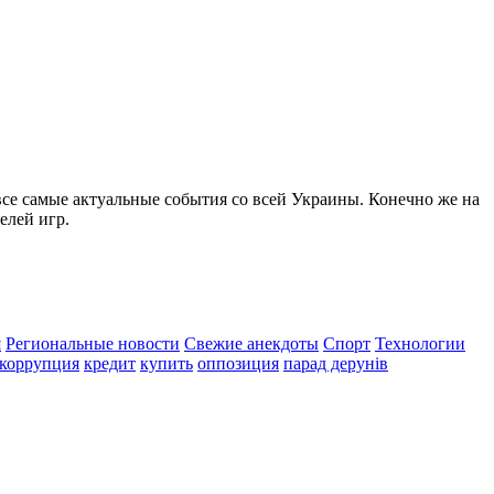
все самые актуальные события со всей Украины. Конечно же на
елей игр.
я
Региональные новости
Свежие анекдоты
Спорт
Технологии
коррупция
кредит
купить
оппозиция
парад дерунів