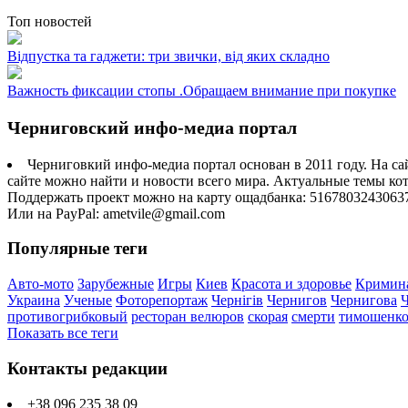
Топ новостей
Відпустка та гаджети: три звички, від яких складно
Важность фиксации стопы .Обращаем внимание при покупке
Черниговский инфо-медиа портал
Черниговкий инфо-медиа портал основан в 2011 году. На са
сайте можно найти и новости всего мира. Актуальные темы ко
Поддержать проект можно на карту ощадбанка: 5167803243063
Или на PayPal: ametvile@gmail.com
Популярные теги
Авто-мото
Зарубежные
Игры
Киев
Красота и здоровье
Кримин
Украина
Ученые
Фоторепортаж
Чернігів
Чернигов
Чернигова
противогрибковый
ресторан велюров
скорая
смерти
тимошенк
Показать все теги
Контакты редакции
+38 096 235 38 09