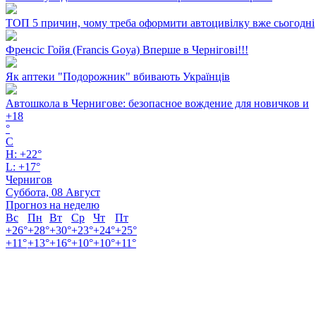
ТОП 5 причин, чому треба оформити автоцивілку вже сьогодні
Френсіс Гойя (Francis Goya) Вперше в Чернігові!!!
Як аптеки "Подорожник" вбивають Українців
Автошкола в Чернигове: безопасное вождение для новичков и
+
18
°
C
H:
+
22°
L:
+
17°
Чернигов
Суббота, 08 Август
Прогноз на неделю
Вс
Пн
Вт
Ср
Чт
Пт
+
26°
+
28°
+
30°
+
23°
+
24°
+
25°
+
11°
+
13°
+
16°
+
10°
+
10°
+
11°