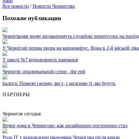
Joker
Все новости
/
Новости Чернигова
Похожие публикации
Чернігівцям знову видаватимуть службові перепустки на проїзд
У Чернігові перша хвора на коронавірус. Вона в 2-й міській лік
У школі №7 відновлюють навчання
Чернігів: опалювальний сезон - the end
Балога: Пожежі гасимо, які є, і загасимо ті, які будуть
ПАРТНЕРЫ
Чернигов сегодня
Вечер дома в Чернигове: как онлайнкино постепенно стал
Роль ІТ у відновленні економіки Чернігова після кризи