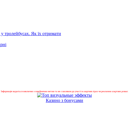
 у тролейбусах. Як їх отримати
арні
Інформація надається виключно з ознайомчою метою та не є закликом до участі в азартних іграх чи рекламою азартних розваг.
Казино з бонусами