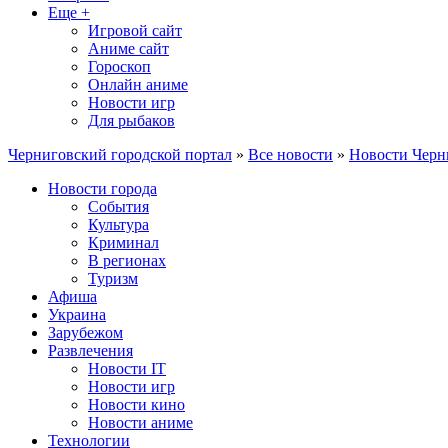
Еще +
Игровой сайт
Аниме сайт
Гороскоп
Онлайн аниме
Новости игр
Для рыбаков
Черниговский городской портал
»
Все новости
»
Новости Черн
Новости города
События
Культура
Криминал
В регионах
Туризм
Афиша
Украина
Зарубежом
Развлечения
Новости IT
Новости игр
Новости кино
Новости аниме
Технологии