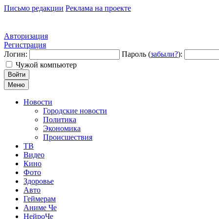
Письмо редакции
Реклама на проекте
Авторизация
Регистрация
Логин:
Пароль (
забыли?
):
Чужой компьютер
Войти
Меню
Новости
Городские новости
Политика
Экономика
Происшествия
ТВ
Видео
Кино
Фото
Здоровье
Авто
Геймерам
Аниме Че
НейроЧе