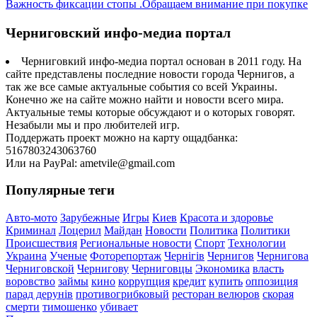
Важность фиксации стопы .Обращаем внимание при покупке
Черниговский инфо-медиа портал
Черниговкий инфо-медиа портал основан в 2011 году. На
сайте представлены последние новости города Чернигов, а
так же все самые актуальные события со всей Украины.
Конечно же на сайте можно найти и новости всего мира.
Актуальные темы которые обсуждают и о которых говорят.
Незабыли мы и про любителей игр.
Поддержать проект можно на карту ощадбанка:
5167803243063760
Или на PayPal: ametvile@gmail.com
Популярные теги
Авто-мото
Зарубежные
Игры
Киев
Красота и здоровье
Криминал
Лоцерил
Майдан
Новости
Политика
Политики
Происшествия
Региональные новости
Спорт
Технологии
Украина
Ученые
Фоторепортаж
Чернігів
Чернигов
Чернигова
Черниговской
Чернигову
Черниговцы
Экономика
власть
воровство
займы
кино
коррупция
кредит
купить
оппозиция
парад дерунів
противогрибковый
ресторан велюров
скорая
смерти
тимошенко
убивает