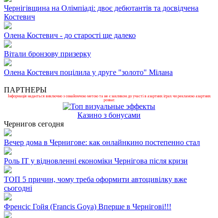
Чернігівщина на Олімпіаді: двоє дебютантів та досвідчена
Костевич
Олена Костевич - до старості ще далеко
Вітали бронзову призерку
Олена Костевич поцілила у друге "золото" Мілана
ПАРТНЕРЫ
Інформація надається виключно з ознайомчою метою та не є закликом до участі в азартних іграх чи рекламою азартних
розваг.
Казино з бонусами
Чернигов сегодня
Вечер дома в Чернигове: как онлайнкино постепенно стал
Роль ІТ у відновленні економіки Чернігова після кризи
ТОП 5 причин, чому треба оформити автоцивілку вже
сьогодні
Френсіс Гойя (Francis Goya) Вперше в Чернігові!!!