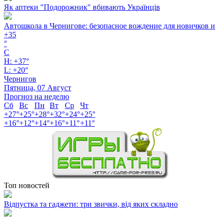
Як аптеки "Подорожник" вбивають Українців
Автошкола в Чернигове: безопасное вождение для новичков и
+
35
°
C
H:
+
37°
L:
+
20°
Чернигов
Пятница, 07 Август
Прогноз на неделю
Сб
Вс
Пн
Вт
Ср
Чт
+
27°
+
25°
+
28°
+
32°
+
24°
+
25°
+
16°
+
12°
+
14°
+
16°
+
11°
+
11°
Топ новостей
Відпустка та гаджети: три звички, від яких складно