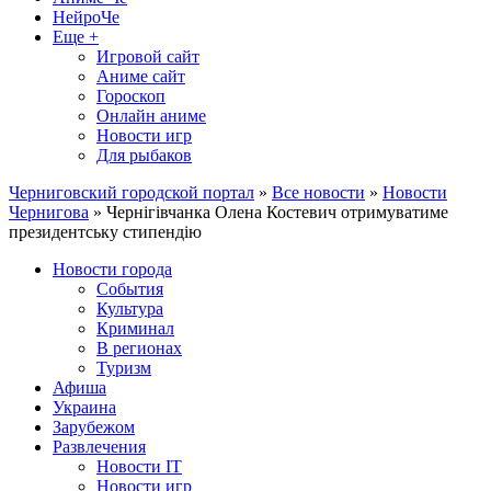
НейроЧе
Еще +
Игровой сайт
Аниме сайт
Гороскоп
Онлайн аниме
Новости игр
Для рыбаков
Черниговский городской портал
»
Все новости
»
Новости
Чернигова
» Чернігівчанка Олена Костевич отримуватиме
президентську стипендію
Новости города
События
Культура
Криминал
В регионах
Туризм
Афиша
Украина
Зарубежом
Развлечения
Новости IT
Новости игр