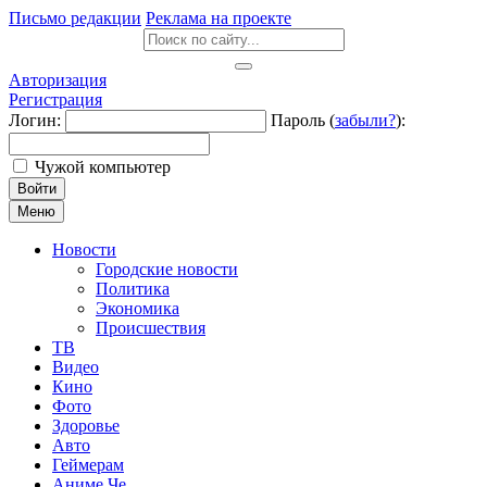
Письмо редакции
Реклама на проекте
Авторизация
Регистрация
Логин:
Пароль (
забыли?
):
Чужой компьютер
Войти
Меню
Новости
Городские новости
Политика
Экономика
Происшествия
ТВ
Видео
Кино
Фото
Здоровье
Авто
Геймерам
Аниме Че