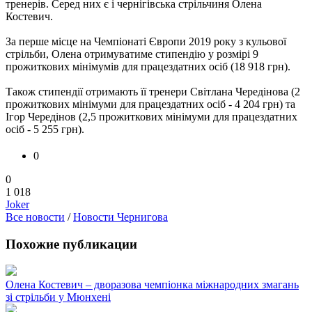
тренерів. Серед них є і чернігівська стрільчиня Олена
Костевич.
За перше місце на Чемпіонаті Європи 2019 року з кульової
стрільби, Олена отримуватиме стипендію у розмірі 9
прожиткових мінімумів для працездатних осіб (18 918 грн).
Також стипендії отримають її тренери Світлана Чередінова (2
прожиткових мінімуми для працездатних осіб - 4 204 грн) та
Ігор Чередінов (2,5 прожиткових мінімуми для працездатних
осіб - 5 255 грн).
0
0
1 018
Joker
Все новости
/
Новости Чернигова
Похожие публикации
Олена Костевич – дворазова чемпіонка міжнародних змагань
зі стрільби у Мюнхені