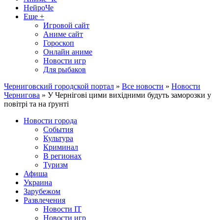
НейроЧе
Еще +
Игровой сайт
Аниме сайт
Гороскоп
Онлайн аниме
Новости игр
Для рыбаков
Черниговский городской портал
»
Все новости
»
Новости
Чернигова
» У Чернігові цими вихідними будуть заморозки у
повітрі та на ґрунті
Новости города
События
Культура
Криминал
В регионах
Туризм
Афиша
Украина
Зарубежом
Развлечения
Новости IT
Новости игр