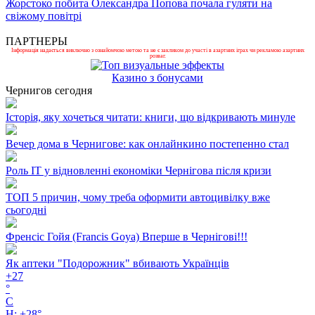
Жорстоко побита Олександра Попова почала гуляти на
свіжому повітрі
ПАРТНЕРЫ
Інформація надається виключно з ознайомчою метою та не є закликом до участі в азартних іграх чи рекламою азартних
розваг.
Казино з бонусами
Чернигов сегодня
Історія, яку хочеться читати: книги, що відкривають минуле
Вечер дома в Чернигове: как онлайнкино постепенно стал
Роль ІТ у відновленні економіки Чернігова після кризи
ТОП 5 причин, чому треба оформити автоцивілку вже
сьогодні
Френсіс Гойя (Francis Goya) Вперше в Чернігові!!!
Як аптеки "Подорожник" вбивають Українців
+
27
°
C
H:
+
28°