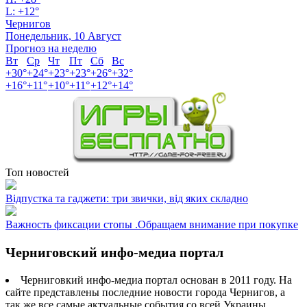
L:
+
12°
Чернигов
Понедельник, 10 Август
Прогноз на неделю
Вт
Ср
Чт
Пт
Сб
Вс
+
30°
+
24°
+
23°
+
23°
+
26°
+
32°
+
16°
+
11°
+
10°
+
11°
+
12°
+
14°
Топ новостей
Відпустка та гаджети: три звички, від яких складно
Важность фиксации стопы .Обращаем внимание при покупке
Черниговский инфо-медиа портал
Черниговкий инфо-медиа портал основан в 2011 году. На
сайте представлены последние новости города Чернигов, а
так же все самые актуальные события со всей Украины.