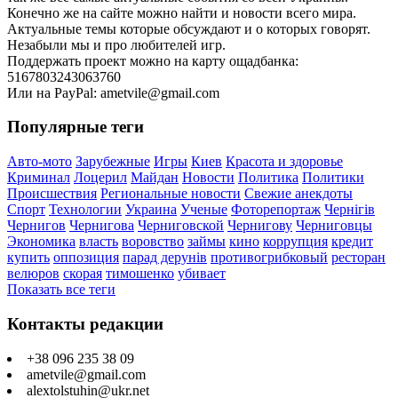
Конечно же на сайте можно найти и новости всего мира.
Актуальные темы которые обсуждают и о которых говорят.
Незабыли мы и про любителей игр.
Поддержать проект можно на карту ощадбанка:
5167803243063760
Или на PayPal: ametvile@gmail.com
Популярные теги
Авто-мото
Зарубежные
Игры
Киев
Красота и здоровье
Криминал
Лоцерил
Майдан
Новости
Политика
Политики
Происшествия
Региональные новости
Свежие анекдоты
Спорт
Технологии
Украина
Ученые
Фоторепортаж
Чернігів
Чернигов
Чернигова
Черниговской
Чернигову
Черниговцы
Экономика
власть
воровство
займы
кино
коррупция
кредит
купить
оппозиция
парад дерунів
противогрибковый
ресторан
велюров
скорая
тимошенко
убивает
Показать все теги
Контакты редакции
+38 096 235 38 09
ametvile@gmail.com
alextolstuhin@ukr.net