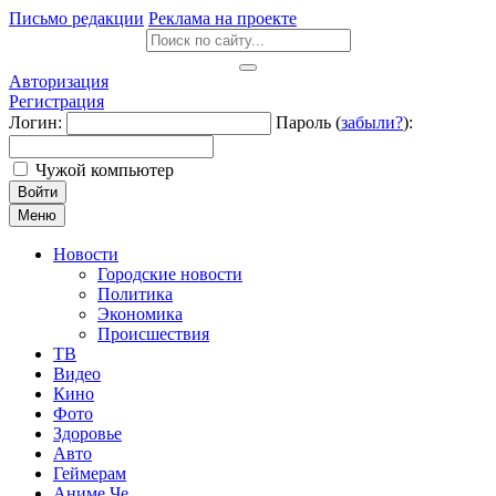
Письмо редакции
Реклама на проекте
Авторизация
Регистрация
Логин:
Пароль (
забыли?
):
Чужой компьютер
Войти
Меню
Новости
Городские новости
Политика
Экономика
Происшествия
ТВ
Видео
Кино
Фото
Здоровье
Авто
Геймерам
Аниме Че