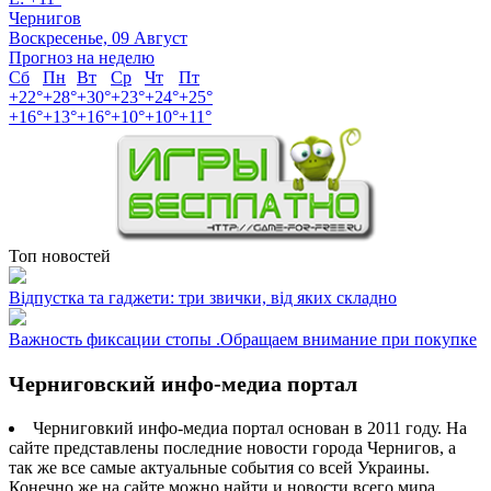
Чернигов
Воскресенье, 09 Август
Прогноз на неделю
Сб
Пн
Вт
Ср
Чт
Пт
+
22°
+
28°
+
30°
+
23°
+
24°
+
25°
+
16°
+
13°
+
16°
+
10°
+
10°
+
11°
Топ новостей
Відпустка та гаджети: три звички, від яких складно
Важность фиксации стопы .Обращаем внимание при покупке
Черниговский инфо-медиа портал
Черниговкий инфо-медиа портал основан в 2011 году. На
сайте представлены последние новости города Чернигов, а
так же все самые актуальные события со всей Украины.
Конечно же на сайте можно найти и новости всего мира.