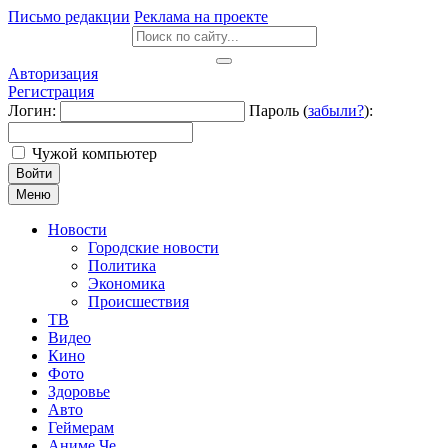
Письмо редакции
Реклама на проекте
Авторизация
Регистрация
Логин:
Пароль (
забыли?
):
Чужой компьютер
Войти
Меню
Новости
Городские новости
Политика
Экономика
Происшествия
ТВ
Видео
Кино
Фото
Здоровье
Авто
Геймерам
Аниме Че