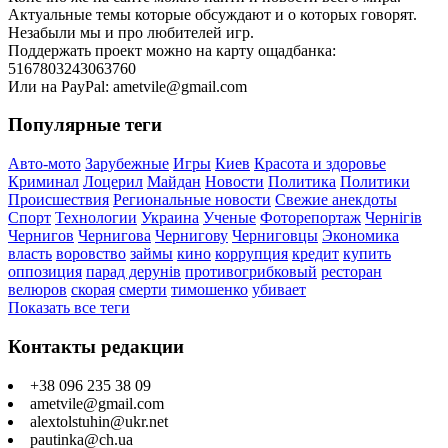
Актуальные темы которые обсуждают и о которых говорят.
Незабыли мы и про любителей игр.
Поддержать проект можно на карту ощадбанка:
5167803243063760
Или на PayPal: ametvile@gmail.com
Популярные теги
Авто-мото
Зарубежные
Игры
Киев
Красота и здоровье
Криминал
Лоцерил
Майдан
Новости
Политика
Политики
Происшествия
Региональные новости
Свежие анекдоты
Спорт
Технологии
Украина
Ученые
Фоторепортаж
Чернігів
Чернигов
Чернигова
Чернигову
Черниговцы
Экономика
власть
воровство
займы
кино
коррупция
кредит
купить
оппозиция
парад дерунів
противогрибковый
ресторан
велюров
скорая
смерти
тимошенко
убивает
Показать все теги
Контакты редакции
+38 096 235 38 09
ametvile@gmail.com
alextolstuhin@ukr.net
pautinka@ch.ua