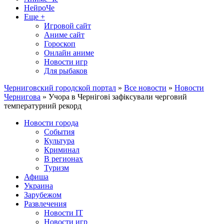
НейроЧе
Еще +
Игровой сайт
Аниме сайт
Гороскоп
Онлайн аниме
Новости игр
Для рыбаков
Черниговский городской портал
»
Все новости
»
Новости
Чернигова
» Учора в Чернігові зафіксували черговий
температурний рекорд
Новости города
События
Культура
Криминал
В регионах
Туризм
Афиша
Украина
Зарубежом
Развлечения
Новости IT
Новости игр