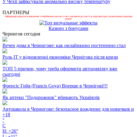
У Чехії зафіксували аномально високу температуру
ПАРТНЕРЫ
Інформація надається виключно з ознайомчою метою та не є закликом до участі в азартних іграх чи рекламою азартних
розваг.
Казино з бонусами
Чернигов сегодня
Вечер дома в Чернигове: как онлайнкино постепенно стал
Роль ІТ у відновленні економіки Чернігова після кризи
ТОП 5 причин, чому треба оформити автоцивілку вже
сьогодні
Френсіс Гойя (Francis Goya) Вперше в Чернігові!!!
Як аптеки "Подорожник" вбивають Українців
Автошкола в Чернигове: безопасное вождение для новичков и
+
18
°
C
H:
+
26°
L:
+
11°