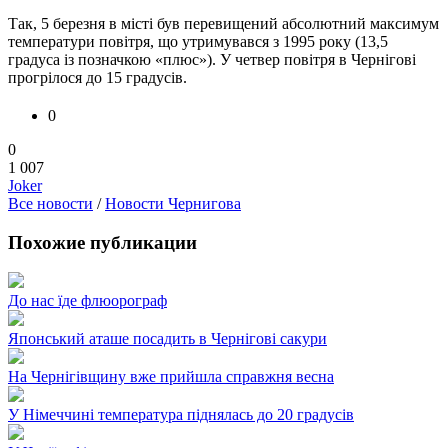
Так, 5 березня в місті був перевищений абсолютний максимум
температури повітря, що утримувався з 1995 року (13,5
градуса із позначкою «плюс»). У четвер повітря в Чернігові
прогрілося до 15 градусів.
0
0
1 007
Joker
Все новости
/
Новости Чернигова
Похожие публикации
До нас їде флюорограф
Японський аташе посадить в Чернігові сакури
На Чернігівщину вже прийшла справжня весна
У Німеччині температура піднялась до 20 градусів