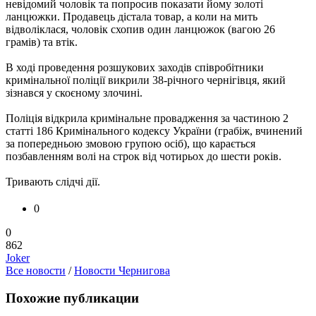
невідомий чоловік та попросив показати йому золоті
ланцюжки. Продавець дістала товар, а коли на мить
відволіклася, чоловік схопив один ланцюжок (вагою 26
грамів) та втік.
В ході проведення розшукових заходів співробітники
кримінальної поліції викрили 38-річного чернігівця, який
зізнався у скоєному злочині.
Поліція відкрила кримінальне провадження за частиною 2
статті 186 Кримінального кодексу України (грабіж, вчинений
за попередньою змовою групою осіб), що карається
позбавленням волі на строк від чотирьох до шести років.
Тривають слідчі дії.
0
0
862
Joker
Все новости
/
Новости Чернигова
Похожие публикации