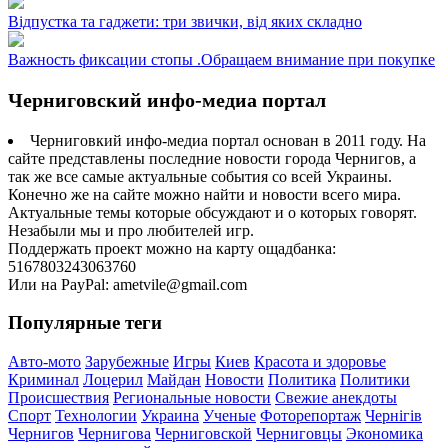
Відпустка та гаджети: три звички, від яких складно
Важность фиксации стопы .Обращаем внимание при покупке
Черниговский инфо-медиа портал
Черниговкий инфо-медиа портал основан в 2011 году. На
сайте представлены последние новости города Чернигов, а
так же все самые актуальные события со всей Украины.
Конечно же на сайте можно найти и новости всего мира.
Актуальные темы которые обсуждают и о которых говорят.
Незабыли мы и про любителей игр.
Поддержать проект можно на карту ощадбанка:
5167803243063760
Или на PayPal: ametvile@gmail.com
Популярные теги
Авто-мото
Зарубежные
Игры
Киев
Красота и здоровье
Криминал
Лоцерил
Майдан
Новости
Политика
Политики
Происшествия
Региональные новости
Свежие анекдоты
Спорт
Технологии
Украина
Ученые
Фоторепортаж
Чернігів
Чернигов
Чернигова
Черниговской
Черниговцы
Экономика