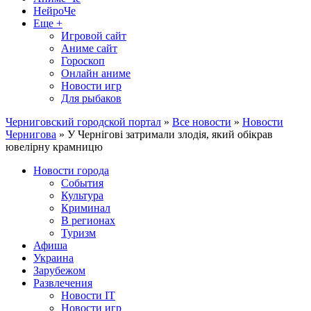
НейроЧе
Еще +
Игровой сайт
Аниме сайт
Гороскоп
Онлайн аниме
Новости игр
Для рыбаков
Черниговский городской портал
»
Все новости
»
Новости
Чернигова
» У Чернігові затримали злодія, який обікрав
ювелірну крамницю
Новости города
События
Культура
Криминал
В регионах
Туризм
Афиша
Украина
Зарубежом
Развлечения
Новости IT
Новости игр