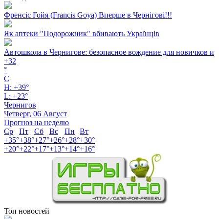
Френсіс Гойя (Francis Goya) Вперше в Чернігові!!!
Як аптеки "Подорожник" вбивають Українців
Автошкола в Чернигове: безопасное вождение для новичков и
+
32
°
C
H:
+
39°
L:
+
23°
Чернигов
Четверг, 06 Август
Прогноз на неделю
Ср
Пт
Сб
Вс
Пн
Вт
+
35°
+
38°
+
27°
+
26°
+
28°
+
30°
+
20°
+
22°
+
17°
+
13°
+
14°
+
16°
Топ новостей