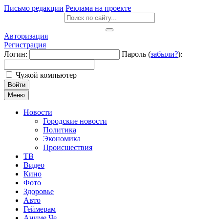
Письмо редакции
Реклама на проекте
Авторизация
Регистрация
Логин:
Пароль (
забыли?
):
Чужой компьютер
Войти
Меню
Новости
Городские новости
Политика
Экономика
Происшествия
ТВ
Видео
Кино
Фото
Здоровье
Авто
Геймерам
Аниме Че