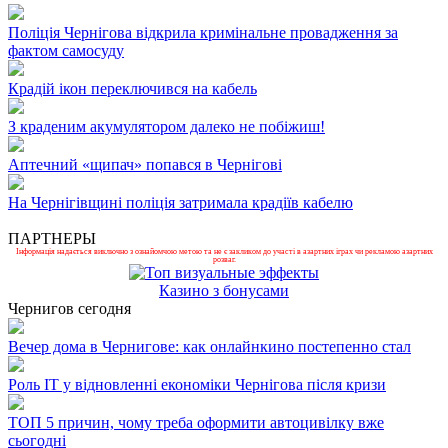
Поліція Чернігова відкрила кримінальне провадження за
фактом самосуду
Крадій ікон переключився на кабель
З краденим акумулятором далеко не побіжиш!
Аптечний «щипач» попався в Чернігові
На Чернігівщині поліція затримала крадіїв кабелю
ПАРТНЕРЫ
Інформація надається виключно з ознайомчою метою та не є закликом до участі в азартних іграх чи рекламою азартних
розваг.
Казино з бонусами
Чернигов сегодня
Вечер дома в Чернигове: как онлайнкино постепенно стал
Роль ІТ у відновленні економіки Чернігова після кризи
ТОП 5 причин, чому треба оформити автоцивілку вже
сьогодні