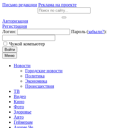
Письмо редакции
Реклама на проекте
Авторизация
Регистрация
Логин:
Пароль (
забыли?
):
Чужой компьютер
Войти
Меню
Новости
Городские новости
Политика
Экономика
Происшествия
ТВ
Видео
Кино
Фото
Здоровье
Авто
Геймерам
Аниме Че