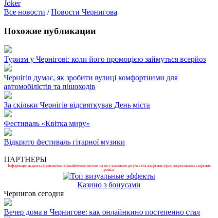
Joker
Все новости
/
Новости Чернигова
Похожие публикации
Туризм у Чернігові: коли його промоцією займуться всерйоз
Чернігів думає, як зробити вулиці комфортними для
автомобілістів та пішоходів
За скільки Чернігів відсвяткував День міста
Фестиваль «Квітка миру»
Відкрито фестиваль гітарної музики
ПАРТНЕРЫ
Інформація надається виключно з ознайомчою метою та не є закликом до участі в азартних іграх чи рекламою азартних
розваг.
Казино з бонусами
Чернигов сегодня
Вечер дома в Чернигове: как онлайнкино постепенно стал