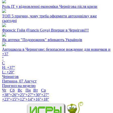
Роль ІТ у відновленні економіки Чернігова після кризи
ТОП 5 причин, чому треба оформити автоцивілку вже
сьогодні
Френсіс Гойя (Francis Goya) Вперше в Чернігові!!!
Як аптеки "Подорожник" вбивають Українців
Автошкола в Чернигове: безопасное вождение для новичков и
+
37
°
C
H:
+
37°
L:
+
20°
Чернигов
Пятница, 07 Август
Прогноз на неделю
Чт
Сб
Вс
Пн
Вт
Ср
+
38°
+
26°
+
25°
+
27°
+
30°
+
27°
+
23°
+
15°
+
12°
+
14°
+
16°
+
18°