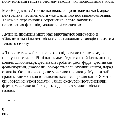
популяризації і міста і рекламу заходів, які проводяться в місті.
Мер Владислав Атрошенко вважає, що це вже на часі, адже
центральна частина міста уже фактично вся відремонтована.
Також на переконання Атрошенка, варто залучити
перевірених фахівців, можливо й столичних.
Активна промоція міста має відбуватися одночасно зі
збільшенням кількості міських розважальних заходів протягом
теплого сезону.
«Я прошу також більш серйозно підійти до плану заходів,
плану фестивалів. Різні напрямки: бджолярі хай їдуть до нас,
ковалі, хлібопекарі, фестиваль зробити фаст-фудів, фестиваль
фольклорний, джазовий, рок-фестиваль, музики кантрі, парад
салютів. Останнє - якщо це можливо по закону. Музики хай
грають, книжки хай виставляються, все що завгодно. Я хотів
би і готелі існуючи задіяти, і якісь екскурсійно-туристичні
фірми, можливо київські, і так далі», - зауважив міський
голова.
0
0
807