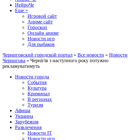
НейроЧе
Еще +
Игровой сайт
Аниме сайт
Гороскоп
Онлайн аниме
Новости игр
Для рыбаков
Черниговский городской портал
»
Все новости
»
Новости
Чернигова
» Чернігів з наступного року потужно
рекламуватимуть
Новости города
События
Культура
Криминал
В регионах
Туризм
Афиша
Украина
Зарубежом
Развлечения
Новости IT
Новости игр