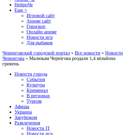
НейроЧе
Еще +
Игровой сайт
Аниме сайт
Гороскоп
Онлайн аниме
Новости игр
Для рыбаков
Черниговский городской портал
»
Все новости
»
Новости
Чернигова
» Малюкам Чернігова роздали 1,4 мільйона
гривень
Новости города
События
Культура
Криминал
В регионах
Туризм
Афиша
Украина
Зарубежом
Развлечения
Новости IT
Новости игр