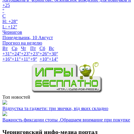
+
25
°
C
H:
+
28°
L:
+
12°
Чернигов
Понедельник, 10 Август
Прогноз на неделю
Вт
Ср
Чт
Пт
Сб
Вс
+
31°
+
24°
+
23°
+
23°
+
26°
+
30°
+
16°
+
11°
+
11°
+
9°
+
10°
+
14°
Топ новостей
Відпустка та гаджети: три звички, від яких складно
Важность фиксации стопы .Обращаем внимание при покупке
Черниговский инфо-медиа портал