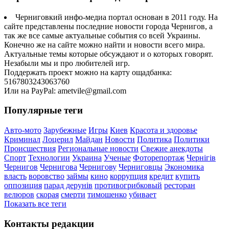
Черниговкий инфо-медиа портал основан в 2011 году. На
сайте представлены последние новости города Чернигов, а
так же все самые актуальные события со всей Украины.
Конечно же на сайте можно найти и новости всего мира.
Актуальные темы которые обсуждают и о которых говорят.
Незабыли мы и про любителей игр.
Поддержать проект можно на карту ощадбанка:
5167803243063760
Или на PayPal: ametvile@gmail.com
Популярные теги
Авто-мото
Зарубежные
Игры
Киев
Красота и здоровье
Криминал
Лоцерил
Майдан
Новости
Политика
Политики
Происшествия
Региональные новости
Свежие анекдоты
Спорт
Технологии
Украина
Ученые
Фоторепортаж
Чернігів
Чернигов
Чернигова
Чернигову
Черниговцы
Экономика
власть
воровство
займы
кино
коррупция
кредит
купить
оппозиция
парад дерунів
противогрибковый
ресторан
велюров
скорая
смерти
тимошенко
убивает
Показать все теги
Контакты редакции