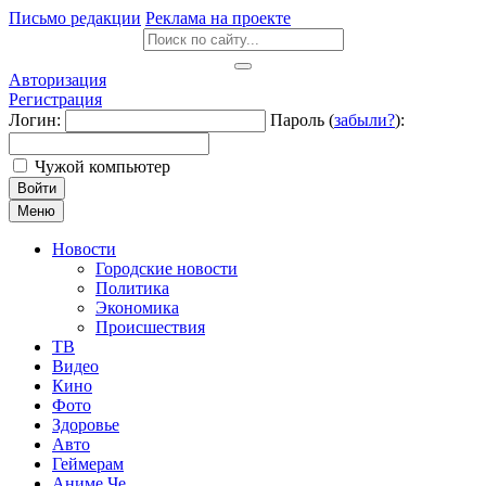
Письмо редакции
Реклама на проекте
Авторизация
Регистрация
Логин:
Пароль (
забыли?
):
Чужой компьютер
Войти
Меню
Новости
Городские новости
Политика
Экономика
Происшествия
ТВ
Видео
Кино
Фото
Здоровье
Авто
Геймерам
Аниме Че