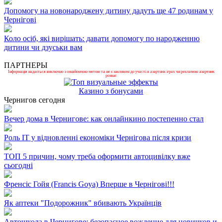
Допомогу на новонароджену дитину дадуть ще 47 родинам у
Чернігові
Коло осіб, які вирішать: давати допомогу по народженню
дитини чи дзуськи вам
ПАРТНЕРЫ
Інформація надається виключно з ознайомчою метою та не є закликом до участі в азартних іграх чи рекламою азартних
розваг.
Казино з бонусами
Чернигов сегодня
Вечер дома в Чернигове: как онлайнкино постепенно стал
Роль ІТ у відновленні економіки Чернігова після кризи
ТОП 5 причин, чому треба оформити автоцивілку вже
сьогодні
Френсіс Гойя (Francis Goya) Вперше в Чернігові!!!
Як аптеки "Подорожник" вбивають Українців
Автошкола в Чернигове: безопасное вождение для новичков и