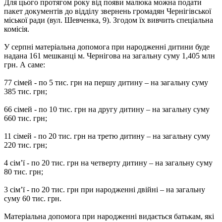
Для цього протягом року від появи малюка можна подати
пакет документів до відділу звернень громадян Чернігівської
міської ради (вул. Шевченка, 9). Згодом їх вивчить спеціальна
комісія.
У серпні матеріальна допомога при народженні дитини буде
надана 161 мешканці м. Чернігова на загальну суму 1,405 млн
грн. А саме:
77 сімей - по 5 тис. грн на першу дитину – на загальну суму
385 тис. грн;
66 сімей - по 10 тис. грн на другу дитину – на загальну суму
660 тис. грн;
11 сімей - по 20 тис. грн на третю дитину – на загальну суму
220 тис. грн;
4 сім’ї - по 20 тис. грн на четверту дитину – на загальну суму
80 тис. грн;
3 сім’ї - по 20 тис. грн при народженні двійні – на загальну
суму 60 тис. грн.
Матеріальна допомога при народженні видається батькам, які