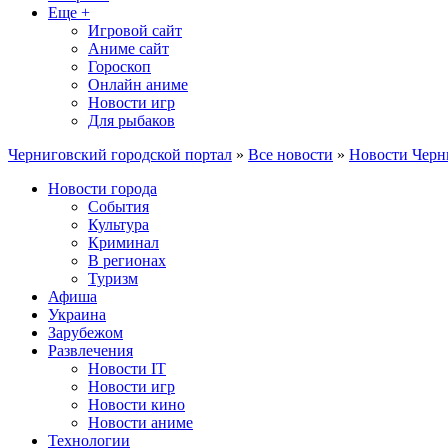
Еще +
Игровой сайт
Аниме сайт
Гороскоп
Онлайн аниме
Новости игр
Для рыбаков
Черниговский городской портал
»
Все новости
»
Новости Черн
Новости города
События
Культура
Криминал
В регионах
Туризм
Афиша
Украина
Зарубежом
Развлечения
Новости IT
Новости игр
Новости кино
Новости аниме
Технологии