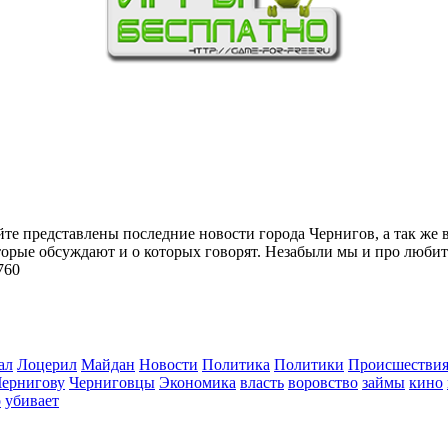
йте представлены последние новости города Чернигов, а так же 
торые обсуждают и о которых говорят. Незабыли мы и про любит
760
ал
Лоцерил
Майдан
Новости
Политика
Политики
Происшестви
Чернигову
Черниговцы
Экономика
власть
воровство
займы
кино
о
убивает