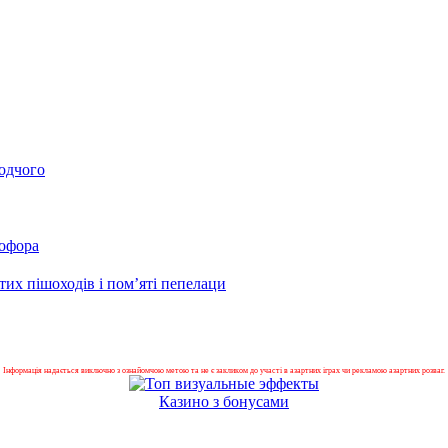
одчого
лофора
их пішоходів і пом’яті пепелаци
Інформація надається виключно з ознайомчою метою та не є закликом до участі в азартних іграх чи рекламою азартних розваг.
Казино з бонусами