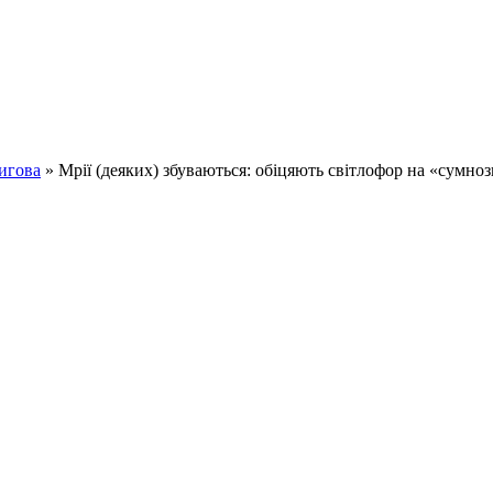
игова
» Мрії (деяких) збуваються: обіцяють світлофор на «сумноз