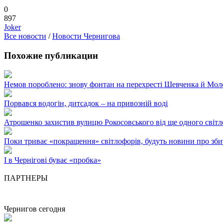
0
897
Joker
Все новости
/
Новости Чернигова
Похожие публикации
Немов пороблено: знову фонтан на перехресті Шевченка й Мол
Порвався водогін, дитсадок – на привозній воді
Атрошенко захистив вулицю Рокосовського від ще одного світ
Поки триває «покращення» світлофорів, будуть новини про збит
І в Чернігові буває «пробка»
ПАРТНЕРЫ
Чернигов сегодня