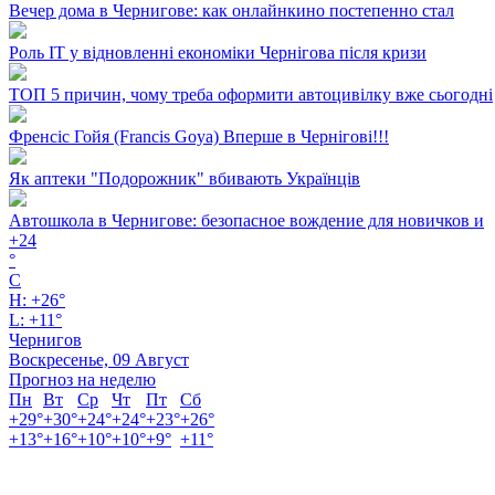
Вечер дома в Чернигове: как онлайнкино постепенно стал
Роль ІТ у відновленні економіки Чернігова після кризи
ТОП 5 причин, чому треба оформити автоцивілку вже сьогодні
Френсіс Гойя (Francis Goya) Вперше в Чернігові!!!
Як аптеки "Подорожник" вбивають Українців
Автошкола в Чернигове: безопасное вождение для новичков и
+
24
°
C
H:
+
26°
L:
+
11°
Чернигов
Воскресенье, 09 Август
Прогноз на неделю
Пн
Вт
Ср
Чт
Пт
Сб
+
29°
+
30°
+
24°
+
24°
+
23°
+
26°
+
13°
+
16°
+
10°
+
10°
+
9°
+
11°