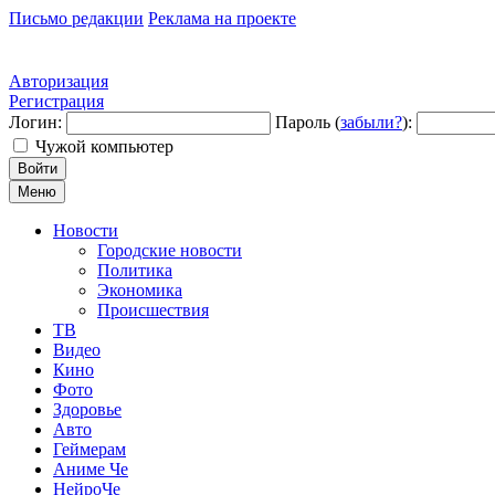
Письмо редакции
Реклама на проекте
Авторизация
Регистрация
Логин:
Пароль (
забыли?
):
Чужой компьютер
Войти
Меню
Новости
Городские новости
Политика
Экономика
Происшествия
ТВ
Видео
Кино
Фото
Здоровье
Авто
Геймерам
Аниме Че
НейроЧе