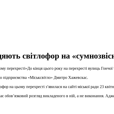
іцяють світлофор на «сумнозвіс
До кінця цього року на перехресті вулиць Гончої
го підприємства «Міськсвітло» Дмитро Хажевскас.
ор на цьому перехресті з’явилася на сайті міської ради 23 квітн
ає обов’язковий розгляд викладеного в ній, а не виконання. Адже