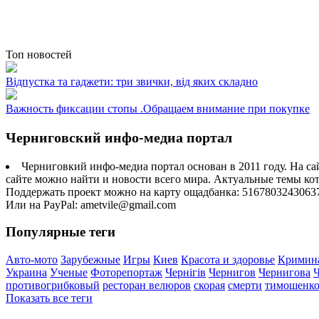
Топ новостей
Відпустка та гаджети: три звички, від яких складно
Важность фиксации стопы .Обращаем внимание при покупке
Черниговский инфо-медиа портал
Черниговкий инфо-медиа портал основан в 2011 году. На са
сайте можно найти и новости всего мира. Актуальные темы ко
Поддержать проект можно на карту ощадбанка: 5167803243063
Или на PayPal: ametvile@gmail.com
Популярные теги
Авто-мото
Зарубежные
Игры
Киев
Красота и здоровье
Кримин
Украина
Ученые
Фоторепортаж
Чернігів
Чернигов
Чернигова
противогрибковый
ресторан велюров
скорая
смерти
тимошенк
Показать все теги