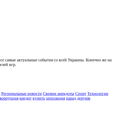
все самые актуальные события со всей Украины. Конечно же на
елей игр.
я
Региональные новости
Свежие анекдоты
Спорт
Технологии
коррупция
кредит
купить
оппозиция
парад дерунів