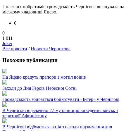
Полеглих побратимів громадськість Чернігова вшанувала на
міському кладовищі Яцево.
0
0
1 011
Joker
Все новости
/
Новости Чернигова
Похожие публикации
На Яцево крадуть прапори з могил воїнів
Заходи до Дня Героїв Небесної Сотні
Громадськість збирається бойкотувати «Інтер» у Чернігові
В Чернігові відзначено 27-му річницю виведення військ з
території Афганістану
В Чернігові відбудеться акція з нагоди відзначення дня