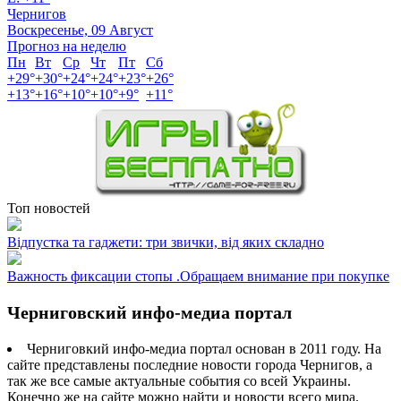
Чернигов
Воскресенье, 09 Август
Прогноз на неделю
Пн
Вт
Ср
Чт
Пт
Сб
+
29°
+
30°
+
24°
+
24°
+
23°
+
26°
+
13°
+
16°
+
10°
+
10°
+
9°
+
11°
Топ новостей
Відпустка та гаджети: три звички, від яких складно
Важность фиксации стопы .Обращаем внимание при покупке
Черниговский инфо-медиа портал
Черниговкий инфо-медиа портал основан в 2011 году. На
сайте представлены последние новости города Чернигов, а
так же все самые актуальные события со всей Украины.
Конечно же на сайте можно найти и новости всего мира.