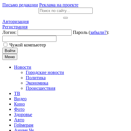
Письмо редакции
Реклама на проекте
Авторизация
Регистрация
Логин:
Пароль (
забыли?
):
Чужой компьютер
Войти
Меню
Новости
Городские новости
Политика
Экономика
Происшествия
ТВ
Видео
Кино
Фото
Здоровье
Авто
Геймерам
Аниме Че