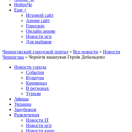
НейроЧе
Еще +
Игровой сайт
Аниме сайт
Гороскоп
Онлайн аниме
Новости игр
Для рыбаков
Черниговский городской портал
»
Все новости
»
Новости
Чернигова
» Чернігів вшанував Героїв Дебальцево
Новости города
События
Культура
Криминал
В регионах
Туризм
Афиша
Украина
Зарубежом
Развлечения
Новости IT
Новости игр
Новости кино