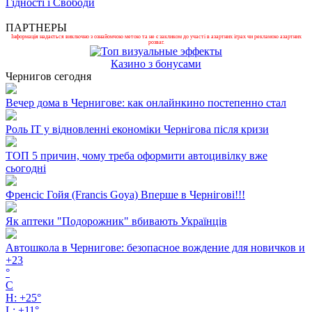
Гідності і Свободи
ПАРТНЕРЫ
Інформація надається виключно з ознайомчою метою та не є закликом до участі в азартних іграх чи рекламою азартних
розваг.
Казино з бонусами
Чернигов сегодня
Вечер дома в Чернигове: как онлайнкино постепенно стал
Роль ІТ у відновленні економіки Чернігова після кризи
ТОП 5 причин, чому треба оформити автоцивілку вже
сьогодні
Френсіс Гойя (Francis Goya) Вперше в Чернігові!!!
Як аптеки "Подорожник" вбивають Українців
Автошкола в Чернигове: безопасное вождение для новичков и
+
23
°
C
H:
+
25°
L:
+
11°