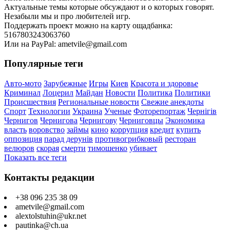
Актуальные темы которые обсуждают и о которых говорят.
Незабыли мы и про любителей игр.
Поддержать проект можно на карту ощадбанка:
5167803243063760
Или на PayPal: ametvile@gmail.com
Популярные теги
Авто-мото
Зарубежные
Игры
Киев
Красота и здоровье
Криминал
Лоцерил
Майдан
Новости
Политика
Политики
Происшествия
Региональные новости
Свежие анекдоты
Спорт
Технологии
Украина
Ученые
Фоторепортаж
Чернігів
Чернигов
Чернигова
Чернигову
Черниговцы
Экономика
власть
воровство
займы
кино
коррупция
кредит
купить
оппозиция
парад дерунів
противогрибковый
ресторан
велюров
скорая
смерти
тимошенко
убивает
Показать все теги
Контакты редакции
+38 096 235 38 09
ametvile@gmail.com
alextolstuhin@ukr.net
pautinka@ch.ua