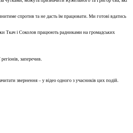
а чутками, можуть призначити Кужельного та Григор’єва, які
нитиме спротив та не дасть їм працювати. Ми готові вдатись
поки Ткач і Соколов працюють радниками на громадських
регіонів, заперечив.
ачитати звернення – у відео одного з учасників цих подій.