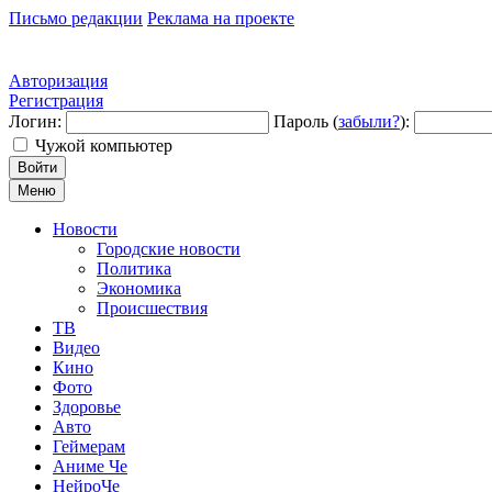
Письмо редакции
Реклама на проекте
Авторизация
Регистрация
Логин:
Пароль (
забыли?
):
Чужой компьютер
Войти
Меню
Новости
Городские новости
Политика
Экономика
Происшествия
ТВ
Видео
Кино
Фото
Здоровье
Авто
Геймерам
Аниме Че
НейроЧе