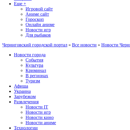
Еще +
Игровой сайт
Аниме сайт
Гороскоп
Онлайн аниме
Новости игр
Для рыбаков
Черниговский городской портал
»
Все новости
»
Новости Черн
Новости города
События
Культура
Криминал
В регионах
Туризм
Афиша
Украина
Зарубежом
Развлечения
Новости IT
Новости игр
Новости кино
Новости аниме
Технологии