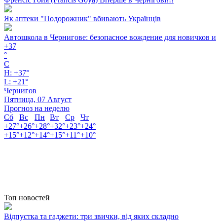
Як аптеки "Подорожник" вбивають Українців
Автошкола в Чернигове: безопасное вождение для новичков и
+
37
°
C
H:
+
37°
L:
+
21°
Чернигов
Пятница, 07 Август
Прогноз на неделю
Сб
Вс
Пн
Вт
Ср
Чт
+
27°
+
26°
+
28°
+
32°
+
23°
+
24°
+
15°
+
12°
+
14°
+
15°
+
11°
+
10°
Топ новостей
Відпустка та гаджети: три звички, від яких складно