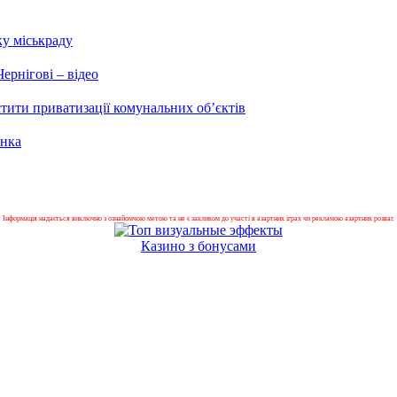
ку міськраду
ернігові – відео
тити приватизації комунальних об’єктів
енка
Інформація надається виключно з ознайомчою метою та не є закликом до участі в азартних іграх чи рекламою азартних розваг.
Казино з бонусами