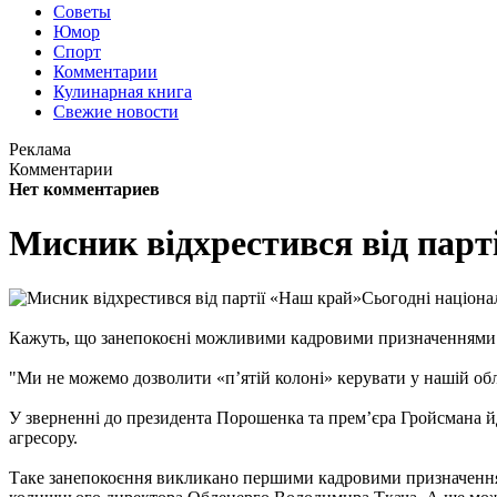
Советы
Юмор
Спорт
Комментарии
Кулинарная книга
Свежие новости
Реклама
Комментарии
Нет комментариев
Мисник відхрестився від парт
Сьогодні націона
Кажуть, що занепокоєні можливими кадровими призначеннями п
"Ми не можемо дозволити «п’ятій колоні» керувати у нашій обл
У зверненні до президента Порошенка та прем’єра Гройсмана йд
агресору.
Таке занепокоєння викликано першими кадровими призначенням