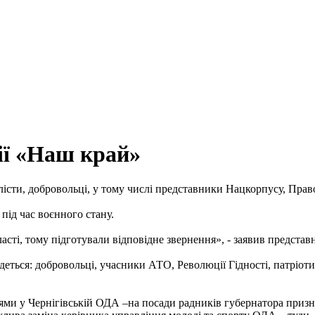
ії «Наш край»
лісти, добровольці, у тому числі представники Нацкорпусу, Прав
ід час воєнного стану.
асті, тому підготували відповідне звернення», - заявив предст
еться: добровольці, учасники АТО, Революції Гідності, патріоти
и у Чернігівській ОДА –на посади радників губернатора призн