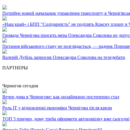
Потрібен новий начальник управління транспорту в Чернігівсь
«Наш край» і БПП "Солідарність" не поділять Красну площу в Ч
Громада Чернігова просить мера Олександра Соколова не допус
Питання військового стану не розглядається, — радник Порош
Валерій Дубіль запросив Олександра Соколова на теледебати
ПАРТНЕРЫ
Чернигов сегодня
Вечер дома в Чернигове: как онлайнкино постепенно стал
Роль ІТ у відновленні економіки Чернігова після кризи
ТОП 5 причин, чому треба оформити автоцивілку вже сьогодні
Френсіс Гойя (Francis Goya) Вперше в Чернігові!!!