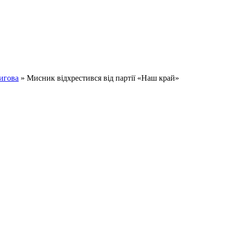
игова
» Мисник відхрестився від партії «Наш край»