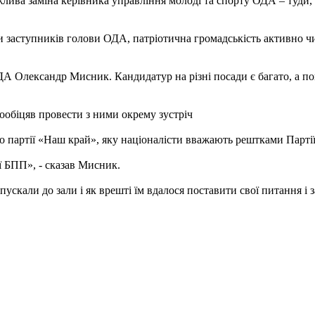
ва заміна керівника управління молоді та спорту ОДА – туди, з
и заступників голови ОДА, патріотична громадськість активно чи
ОДА Олександр Мисник. Кандидатур на різні посади є багато, а 
ообіцяв провести з ними окрему зустріч
партії «Наш край», яку націоналісти вважають рештками Партії 
ії БПП», - сказав Мисник.
скали до зали і як врешті їм вдалося поставити свої питання і з