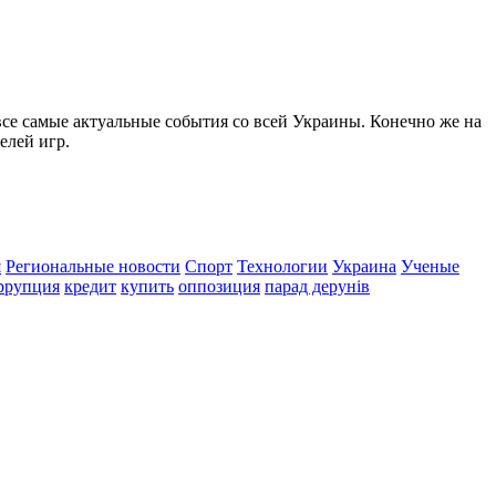
все самые актуальные события со всей Украины. Конечно же на
елей игр.
я
Региональные новости
Спорт
Технологии
Украина
Ученые
ррупция
кредит
купить
оппозиция
парад дерунів