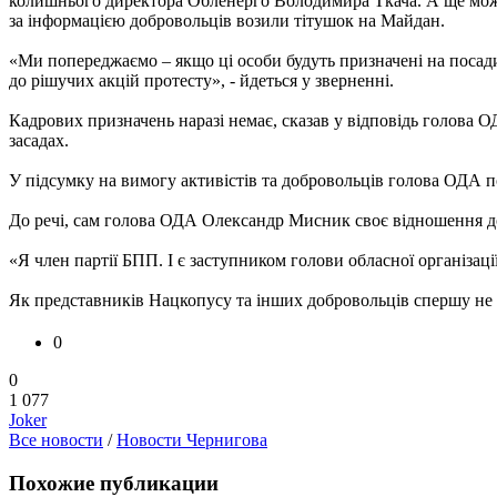
колишнього директора Обленерго Володимира Ткача. А ще можли
за інформацією добровольців возили тітушок на Майдан.
«Ми попереджаємо – якщо ці особи будуть призначені на посад
до рішучих акцій протесту», - йдеться у зверненні.
Кадрових призначень наразі немає, сказав у відповідь голова 
засадах.
У підсумку на вимогу активістів та добровольців голова ОДА п
До речі, сам голова ОДА Олександр Мисник своє відношення до 
«Я член партії БПП. І є заступником голови обласної організац
Як представників Нацкопусу та інших добровольців спершу не пу
0
0
1 077
Joker
Все новости
/
Новости Чернигова
Похожие публикации