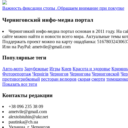
Важность фиксации стопы .Обращаем внимание при покупке
Черниговский инфо-медиа портал
Черниговкий инфо-медиа портал основан в 2011 году. На са
сайте можно найти и новости всего мира. Актуальные темы ко
Поддержать проект можно на карту ощадбанка: 5167803243063
Или на PayPal: ametvile@gmail.com
Популярные теги
Авто-мото
Зарубежные
Игры
Киев
Красота и здоровье
Кримин
Фоторепортаж
Чернігів
Чернигов
Чернигова
Черниговской
Чер
противогрибковый
ресторан велюров
скорая
смерти
тимошенк
Показать все теги
Контакты редакции
+38 096 235 38 09
ametvile@gmail.com
alextolstuhin@ukr.net
pautinka@ch.ua
Украина, г. Чернигов