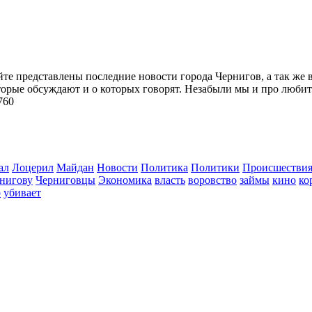
йте представлены последние новости города Чернигов, а так же 
торые обсуждают и о которых говорят. Незабыли мы и про любит
760
ал
Лоцерил
Майдан
Новости
Политика
Политики
Происшестви
нигову
Черниговцы
Экономика
власть
воровство
займы
кино
ко
о
убивает