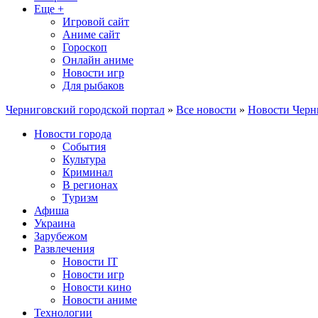
Еще +
Игровой сайт
Аниме сайт
Гороскоп
Онлайн аниме
Новости игр
Для рыбаков
Черниговский городской портал
»
Все новости
»
Новости Черн
Новости города
События
Культура
Криминал
В регионах
Туризм
Афиша
Украина
Зарубежом
Развлечения
Новости IT
Новости игр
Новости кино
Новости аниме
Технологии