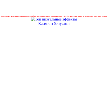
Інформація надається виключно з ознайомчою метою та не є закликом до участі в азартних іграх чи рекламою азартних розваг.
Казино з бонусами