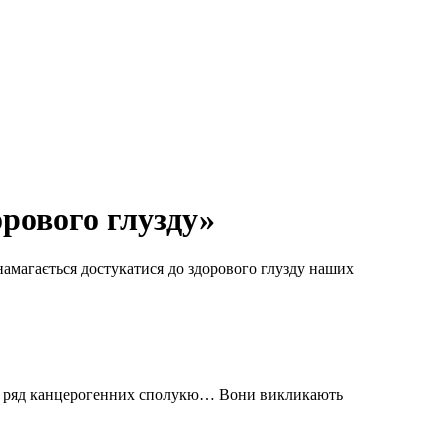
орового глузду»
амагається достукатися до здорового глузду наших
ли і ряд канцерогенних сполукю… Вони викликають