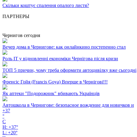
Скільки коштує спалення опалого листя?
ПАРТНЕРЫ
Чернигов сегодня
Вечер дома в Чернигове: как онлайнкино постепенно стал
Роль ІТ у відновленні економіки Чернігова після кризи
ТОП 5 причин, чому треба оформити автоцивілку вже сьогодні
Френсіс Гойя (Francis Goya) Вперше в Чернігові!!!
Як аптеки "Подорожник" вбивають Українців
Автошкола в Чернигове: безопасное вождение для новичков и
+
37
°
C
H:
+
37°
L:
+
20°