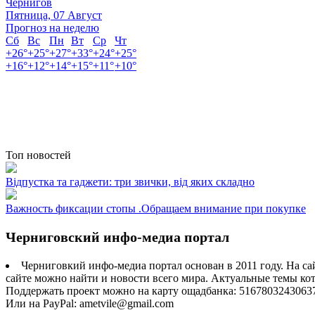
Чернигов
Пятница, 07 Август
Прогноз на неделю
Сб
Вс
Пн
Вт
Ср
Чт
+
26°
+
25°
+
27°
+
33°
+
24°
+
25°
+
16°
+
12°
+
14°
+
15°
+
11°
+
10°
Топ новостей
Відпустка та гаджети: три звички, від яких складно
Важность фиксации стопы .Обращаем внимание при покупке
Черниговский инфо-медиа портал
Черниговкий инфо-медиа портал основан в 2011 году. На са
сайте можно найти и новости всего мира. Актуальные темы ко
Поддержать проект можно на карту ощадбанка: 5167803243063
Или на PayPal: ametvile@gmail.com