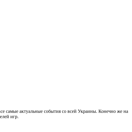
все самые актуальные события со всей Украины. Конечно же на
елей игр.