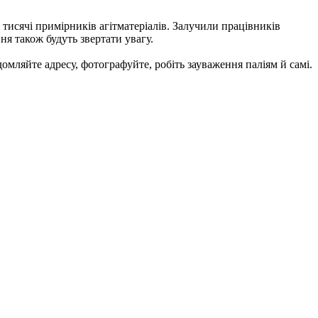
тисячі примірників агітматеріалів. Залучили працівників
ня також будуть звертати увагу.
домляйте адресу, фотографуйте, робіть зауваження паліям й самі.