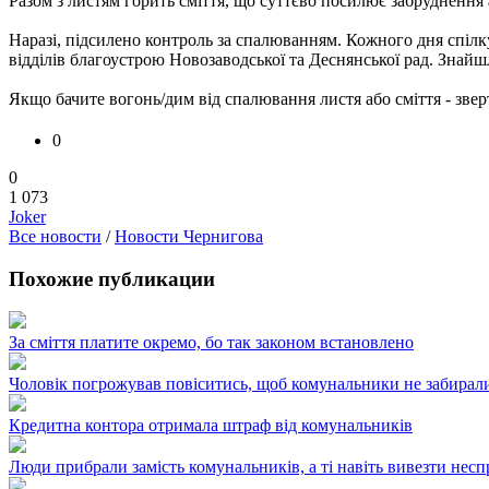
Разом з листям горить сміття, що суттєво посилює забруднення
Наразі, підсилено контроль за спалюванням. Кожного дня спілку
відділів благоустрою Новозаводської та Деснянської рад. Знайш
Якщо бачите вогонь/дим від спалювання листя або сміття - зверт
0
0
1 073
Joker
Все новости
/
Новости Чернигова
Похожие публикации
За сміття платите окремо, бо так законом встановлено
Чоловік погрожував повіситись, щоб комунальники не забирал
Кредитна контора отримала штраф від комунальників
Люди прибрали замість комунальників, а ті навіть вивезти нес