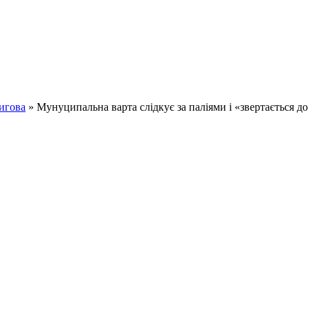
игова
» Мунуципальна варта слідкує за паліями і «звертається до