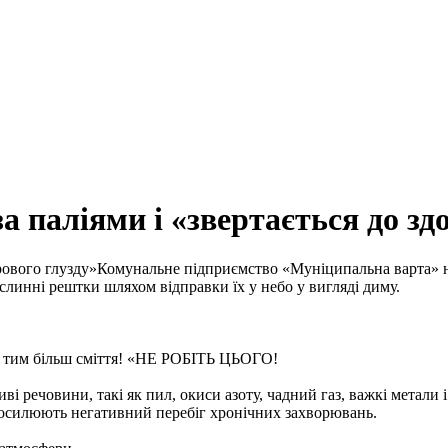
 паліями і «звертається до зд
Комунальне підприємство «Муніципальна варта» н
слинні рештки шляхом відправки їх у небо у вигляді диму.
я, тим більш сміття! «НЕ РОБІТЬ ЦЬОГО!
ві речовини, такі як пил, окиси азоту, чадний газ, важкі мета
осилюють негативний перебіг хронічних захворювань.