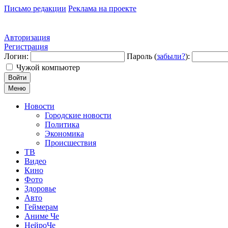
Письмо редакции
Реклама на проекте
Авторизация
Регистрация
Логин:
Пароль (
забыли?
):
Чужой компьютер
Войти
Меню
Новости
Городские новости
Политика
Экономика
Происшествия
ТВ
Видео
Кино
Фото
Здоровье
Авто
Геймерам
Аниме Че
НейроЧе