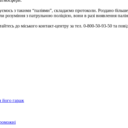
 атмосфери.
ємось з такими “паліями”, складаємо протоколи. Роздано більше 
ли розуміння з патрульною поліцією, вони в разі виявлення палін
айтесь до міського контакт-центру за тел. 0-800-50-93-50 та пові
и його гараж
проможні