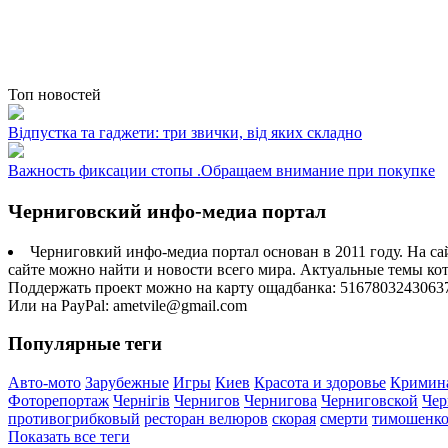
Топ новостей
Відпустка та гаджети: три звички, від яких складно
Важность фиксации стопы .Обращаем внимание при покупке
Черниговский инфо-медиа портал
Черниговкий инфо-медиа портал основан в 2011 году. На са
сайте можно найти и новости всего мира. Актуальные темы ко
Поддержать проект можно на карту ощадбанка: 5167803243063
Или на PayPal: ametvile@gmail.com
Популярные теги
Авто-мото
Зарубежные
Игры
Киев
Красота и здоровье
Кримин
Фоторепортаж
Чернігів
Чернигов
Чернигова
Черниговской
Чер
противогрибковый
ресторан велюров
скорая
смерти
тимошенк
Показать все теги