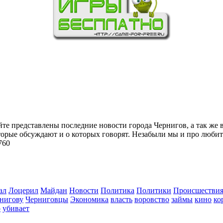
йте представлены последние новости города Чернигов, а так же 
торые обсуждают и о которых говорят. Незабыли мы и про любит
760
ал
Лоцерил
Майдан
Новости
Политика
Политики
Происшестви
нигову
Черниговцы
Экономика
власть
воровство
займы
кино
ко
о
убивает