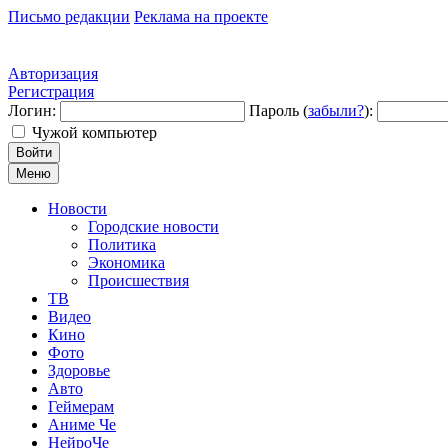
Письмо редакции
Реклама на проекте
Авторизация
Регистрация
Логин:
Пароль (
забыли?
):
Чужой компьютер
Войти
Меню
Новости
Городские новости
Политика
Экономика
Происшествия
ТВ
Видео
Кино
Фото
Здоровье
Авто
Геймерам
Аниме Че
НейроЧе