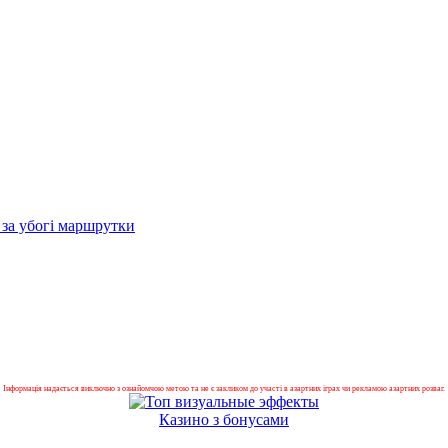
0 за убогі маршрутки
Інформація надається виключно з ознайомчою метою та не є закликом до участі в азартних іграх чи рекламою азартних розваг.
Казино з бонусами