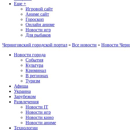
Еще +
Игровой сайт
Аниме сайт
Гороскоп
Онлайн аниме
Новости игр
Для рыбаков
Черниговский городской портал
»
Все новости
»
Новости Черн
Новости города
События
Культура
Криминал
В регионах
Туризм
Афиша
Украина
Зарубежом
Развлечения
Новости IT
Новости игр
Новости кино
Новости аниме
Технологии