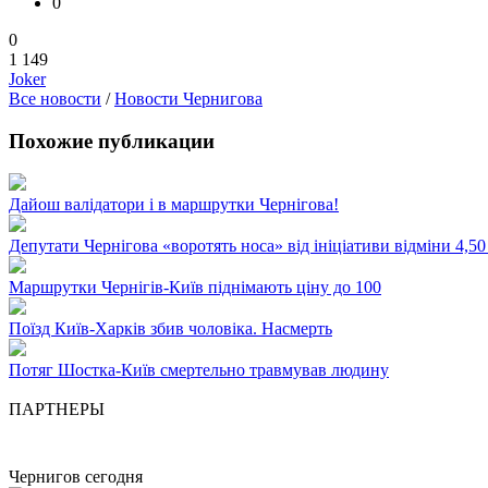
0
0
1 149
Joker
Все новости
/
Новости Чернигова
Похожие публикации
Дайош валідатори і в маршрутки Чернігова!
Депутати Чернігова «воротять носа» від ініціативи відміни 4,5
Маршрутки Чернігів-Київ піднімають ціну до 100
Поїзд Київ-Харків збив чоловіка. Насмерть
Потяг Шостка-Київ смертельно травмував людину
ПАРТНЕРЫ
Чернигов сегодня