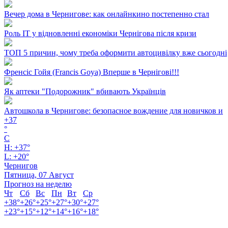
Вечер дома в Чернигове: как онлайнкино постепенно стал
Роль ІТ у відновленні економіки Чернігова після кризи
ТОП 5 причин, чому треба оформити автоцивілку вже сьогодні
Френсіс Гойя (Francis Goya) Вперше в Чернігові!!!
Як аптеки "Подорожник" вбивають Українців
Автошкола в Чернигове: безопасное вождение для новичков и
+
37
°
C
H:
+
37°
L:
+
20°
Чернигов
Пятница, 07 Август
Прогноз на неделю
Чт
Сб
Вс
Пн
Вт
Ср
+
38°
+
26°
+
25°
+
27°
+
30°
+
27°
+
23°
+
15°
+
12°
+
14°
+
16°
+
18°