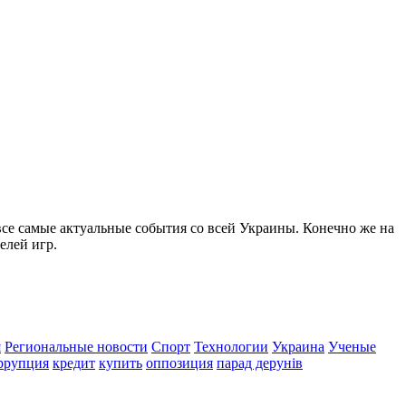
все самые актуальные события со всей Украины. Конечно же на
елей игр.
я
Региональные новости
Спорт
Технологии
Украина
Ученые
ррупция
кредит
купить
оппозиция
парад дерунів