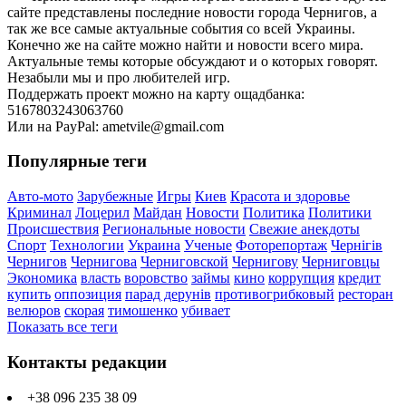
сайте представлены последние новости города Чернигов, а
так же все самые актуальные события со всей Украины.
Конечно же на сайте можно найти и новости всего мира.
Актуальные темы которые обсуждают и о которых говорят.
Незабыли мы и про любителей игр.
Поддержать проект можно на карту ощадбанка:
5167803243063760
Или на PayPal: ametvile@gmail.com
Популярные теги
Авто-мото
Зарубежные
Игры
Киев
Красота и здоровье
Криминал
Лоцерил
Майдан
Новости
Политика
Политики
Происшествия
Региональные новости
Свежие анекдоты
Спорт
Технологии
Украина
Ученые
Фоторепортаж
Чернігів
Чернигов
Чернигова
Черниговской
Чернигову
Черниговцы
Экономика
власть
воровство
займы
кино
коррупция
кредит
купить
оппозиция
парад дерунів
противогрибковый
ресторан
велюров
скорая
тимошенко
убивает
Показать все теги
Контакты редакции
+38 096 235 38 09