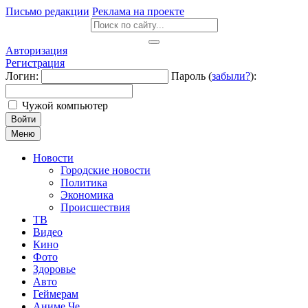
Письмо редакции
Реклама на проекте
Авторизация
Регистрация
Логин:
Пароль (
забыли?
):
Чужой компьютер
Войти
Меню
Новости
Городские новости
Политика
Экономика
Происшествия
ТВ
Видео
Кино
Фото
Здоровье
Авто
Геймерам
Аниме Че