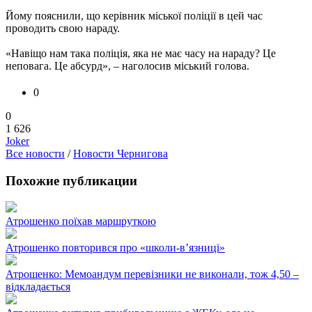
Йому пояснили, що керівник міської поліції в цей час
проводить свою нараду.
«Навіщо нам така поліція, яка не має часу на нараду? Це
неповага. Це абсурд», – наголосив міський голова.
0
0
1 626
Joker
Все новости
/
Новости Чернигова
Похожие публикации
Атрошенко поїхав маршруткою
Атрошенко повторився про «школи-в’язниці»
Атрошенко: Мемоандум перевізники не виконали, тож 4,50 –
відкладається