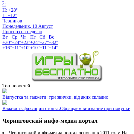
C
H:
+
28°
L:
+
12°
Чернигов
Понедельник, 10 Август
Прогноз на неделю
Вт
Ср
Чт
Пт
Сб
Вс
+
30°
+
24°
+
23°
+
24°
+
27°
+
32°
+
16°
+
11°
+
10°
+
10°
+
11°
+
14°
Топ новостей
Відпустка та гаджети: три звички, від яких складно
Важность фиксации стопы .Обращаем внимание при покупке
Черниговский инфо-медиа портал
Черниговкий инфо-медиа портал основан в 2011 году. На