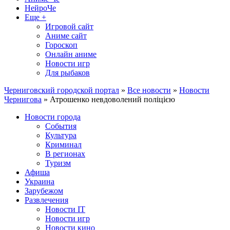
НейроЧе
Еще +
Игровой сайт
Аниме сайт
Гороскоп
Онлайн аниме
Новости игр
Для рыбаков
Черниговский городской портал
»
Все новости
»
Новости
Чернигова
» Атрошенко невдоволений поліцією
Новости города
События
Культура
Криминал
В регионах
Туризм
Афиша
Украина
Зарубежом
Развлечения
Новости IT
Новости игр
Новости кино