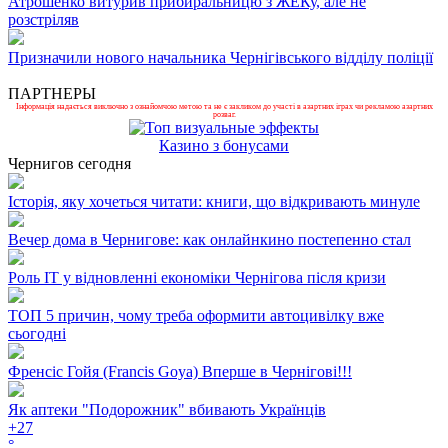
Атрошенко витурив прибиральницю з ЖЕКу, але не
розстріляв
Призначили нового начальника Чернігівського відділу поліції
ПАРТНЕРЫ
Інформація надається виключно з ознайомчою метою та не є закликом до участі в азартних іграх чи рекламою азартних
розваг.
Казино з бонусами
Чернигов сегодня
Історія, яку хочеться читати: книги, що відкривають минуле
Вечер дома в Чернигове: как онлайнкино постепенно стал
Роль ІТ у відновленні економіки Чернігова після кризи
ТОП 5 причин, чому треба оформити автоцивілку вже
сьогодні
Френсіс Гойя (Francis Goya) Вперше в Чернігові!!!
Як аптеки "Подорожник" вбивають Українців
+
27
°