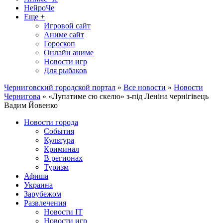
НейроЧе
Еще +
Игровой сайт
Аниме сайт
Гороскоп
Онлайн аниме
Новости игр
Для рыбаков
Черниговский городской портал
»
Все новости
»
Новости
Чернигова
» «Лупатиме сю скелю» з-під Леніна чернігівець
Вадим Йовенко
Новости города
События
Культура
Криминал
В регионах
Туризм
Афиша
Украина
Зарубежом
Развлечения
Новости IT
Новости игр