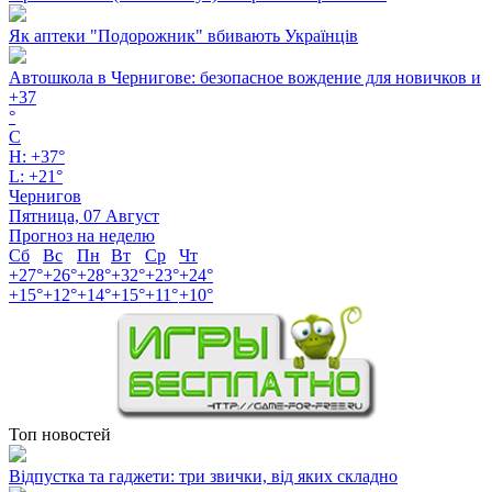
Як аптеки "Подорожник" вбивають Українців
Автошкола в Чернигове: безопасное вождение для новичков и
+
37
°
C
H:
+
37°
L:
+
21°
Чернигов
Пятница, 07 Август
Прогноз на неделю
Сб
Вс
Пн
Вт
Ср
Чт
+
27°
+
26°
+
28°
+
32°
+
23°
+
24°
+
15°
+
12°
+
14°
+
15°
+
11°
+
10°
Топ новостей
Відпустка та гаджети: три звички, від яких складно