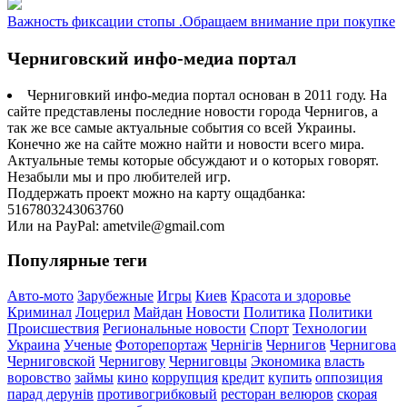
Важность фиксации стопы .Обращаем внимание при покупке
Черниговский инфо-медиа портал
Черниговкий инфо-медиа портал основан в 2011 году. На
сайте представлены последние новости города Чернигов, а
так же все самые актуальные события со всей Украины.
Конечно же на сайте можно найти и новости всего мира.
Актуальные темы которые обсуждают и о которых говорят.
Незабыли мы и про любителей игр.
Поддержать проект можно на карту ощадбанка:
5167803243063760
Или на PayPal: ametvile@gmail.com
Популярные теги
Авто-мото
Зарубежные
Игры
Киев
Красота и здоровье
Криминал
Лоцерил
Майдан
Новости
Политика
Политики
Происшествия
Региональные новости
Спорт
Технологии
Украина
Ученые
Фоторепортаж
Чернігів
Чернигов
Чернигова
Черниговской
Чернигову
Черниговцы
Экономика
власть
воровство
займы
кино
коррупция
кредит
купить
оппозиция
парад дерунів
противогрибковый
ресторан велюров
скорая