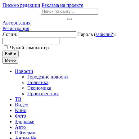
Письмо редакции
Реклама на проекте
Авторизация
Регистрация
Логин:
Пароль (
забыли?
):
Чужой компьютер
Войти
Меню
Новости
Городские новости
Политика
Экономика
Происшествия
ТВ
Видео
Кино
Фото
Здоровье
Авто
Геймерам
Аниме Че