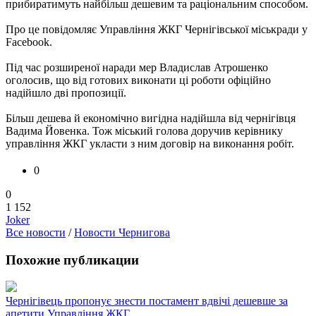
прибиратимуть найбільш дешевим та раціональним способом.
Про це повідомляє Управління ЖКГ Чернігівської міськради у
Facebook.
Під час розширеної наради мер Владислав Атрошенко
оголосив, що від готових виконати ці роботи офіційно
надійшло дві пропозиції.
Більш дешева й економічно вигідна надійшла від чернігівця
Вадима Йовенка. Тож міський голова доручив керівнику
управління ЖКГ укласти з ним договір на виконання робіт.
0
0
1 152
Joker
Все новости
/
Новости Чернигова
Похожие публикации
Чернігівець пропонує знести постамент вдвічі дешевше за
апетити Управління ЖКГ