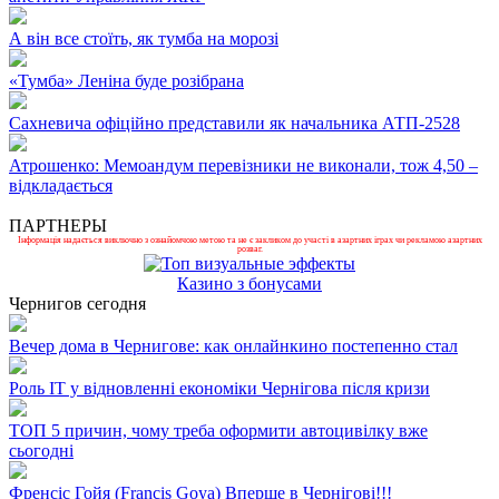
А він все стоїть, як тумба на морозі
«Тумба» Леніна буде розібрана
Сахневича офіційно представили як начальника АТП-2528
Атрошенко: Мемоандум перевізники не виконали, тож 4,50 –
відкладається
ПАРТНЕРЫ
Інформація надається виключно з ознайомчою метою та не є закликом до участі в азартних іграх чи рекламою азартних
розваг.
Казино з бонусами
Чернигов сегодня
Вечер дома в Чернигове: как онлайнкино постепенно стал
Роль ІТ у відновленні економіки Чернігова після кризи
ТОП 5 причин, чому треба оформити автоцивілку вже
сьогодні
Френсіс Гойя (Francis Goya) Вперше в Чернігові!!!