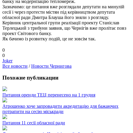
банку на модернізацію тепломереж.
Зазначимо: це питання вже розглядали депутати на минулій
сесії і через протести містян під керівництвом депутата
обласної ради Дмитра Блауша його зняли з розгляду.
Керівник центральної групи реалізації проекту Станіслав
Терлецький з трибуни заявив, що Чернігів вже пролітає повз
проект Світового банку.
Як бачимо із розвитку подій, це не зовсім так.
0
0
Joker
Все новости
/
Новости Чернигова
Похожие публикации
Питання оренди ТЕЦ перенесено на 1 грудня
Атрошенко хоче запровадити акредитацію для бажаючих
потрапити на сесію міськради
Питання 11 сесії обласної ради