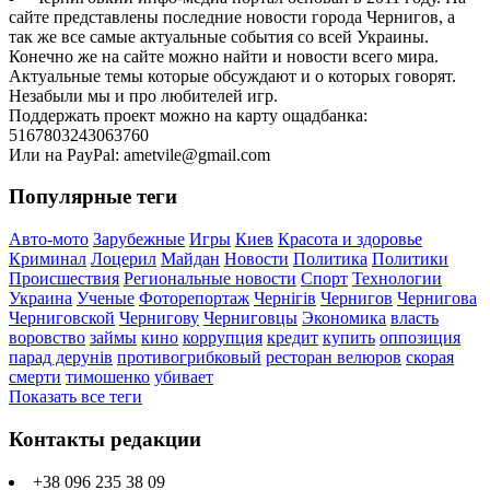
сайте представлены последние новости города Чернигов, а
так же все самые актуальные события со всей Украины.
Конечно же на сайте можно найти и новости всего мира.
Актуальные темы которые обсуждают и о которых говорят.
Незабыли мы и про любителей игр.
Поддержать проект можно на карту ощадбанка:
5167803243063760
Или на PayPal: ametvile@gmail.com
Популярные теги
Авто-мото
Зарубежные
Игры
Киев
Красота и здоровье
Криминал
Лоцерил
Майдан
Новости
Политика
Политики
Происшествия
Региональные новости
Спорт
Технологии
Украина
Ученые
Фоторепортаж
Чернігів
Чернигов
Чернигова
Черниговской
Чернигову
Черниговцы
Экономика
власть
воровство
займы
кино
коррупция
кредит
купить
оппозиция
парад дерунів
противогрибковый
ресторан велюров
скорая
смерти
тимошенко
убивает
Показать все теги
Контакты редакции
+38 096 235 38 09