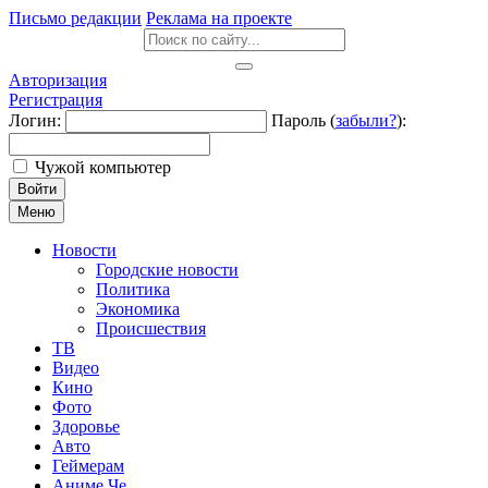
Письмо редакции
Реклама на проекте
Авторизация
Регистрация
Логин:
Пароль (
забыли?
):
Чужой компьютер
Войти
Меню
Новости
Городские новости
Политика
Экономика
Происшествия
ТВ
Видео
Кино
Фото
Здоровье
Авто
Геймерам
Аниме Че