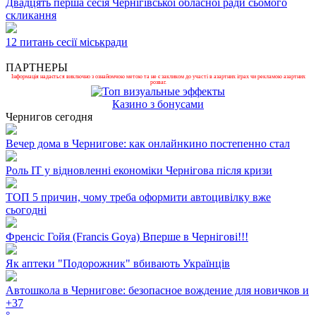
Двадцять перша сесія Чернігівської обласної ради сьомого
скликання
12 питань сесії міськради
ПАРТНЕРЫ
Інформація надається виключно з ознайомчою метою та не є закликом до участі в азартних іграх чи рекламою азартних
розваг.
Казино з бонусами
Чернигов сегодня
Вечер дома в Чернигове: как онлайнкино постепенно стал
Роль ІТ у відновленні економіки Чернігова після кризи
ТОП 5 причин, чому треба оформити автоцивілку вже
сьогодні
Френсіс Гойя (Francis Goya) Вперше в Чернігові!!!
Як аптеки "Подорожник" вбивають Українців
Автошкола в Чернигове: безопасное вождение для новичков и
+
37
°