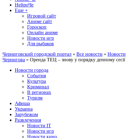
НейроЧе
Еще +
Игровой сайт
Аниме сайт
Гороскоп
Онлайн аниме
Новости игр
Для рыбаков
Черниговский городской портал
»
Все новости
»
Новости
Чернигова
» Оренда ТЕЦ – знову у порядку денному сесії
Новости города
События
Культура
Криминал
В регионах
Туризм
Афиша
Украина
Зарубежом
Развлечения
Новости IT
Новости игр
Новости кино