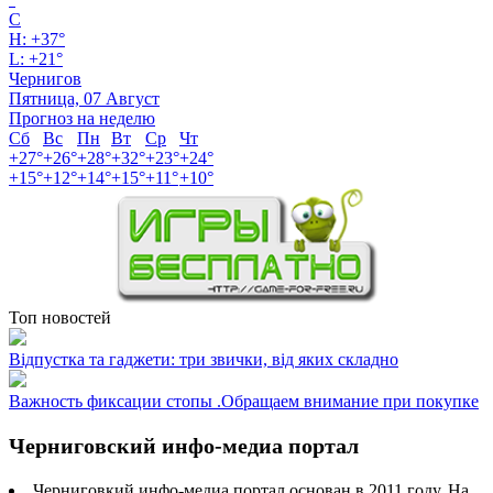
C
H:
+
37°
L:
+
21°
Чернигов
Пятница, 07 Август
Прогноз на неделю
Сб
Вс
Пн
Вт
Ср
Чт
+
27°
+
26°
+
28°
+
32°
+
23°
+
24°
+
15°
+
12°
+
14°
+
15°
+
11°
+
10°
Топ новостей
Відпустка та гаджети: три звички, від яких складно
Важность фиксации стопы .Обращаем внимание при покупке
Черниговский инфо-медиа портал
Черниговкий инфо-медиа портал основан в 2011 году. На