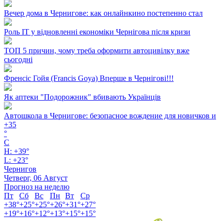
Вечер дома в Чернигове: как онлайнкино постепенно стал
Роль ІТ у відновленні економіки Чернігова після кризи
ТОП 5 причин, чому треба оформити автоцивілку вже
сьогодні
Френсіс Гойя (Francis Goya) Вперше в Чернігові!!!
Як аптеки "Подорожник" вбивають Українців
Автошкола в Чернигове: безопасное вождение для новичков и
+
35
°
C
H:
+
39°
L:
+
23°
Чернигов
Четверг, 06 Август
Прогноз на неделю
Пт
Сб
Вс
Пн
Вт
Ср
+
38°
+
25°
+
25°
+
26°
+
31°
+
27°
+
19°
+
16°
+
12°
+
13°
+
15°
+
15°