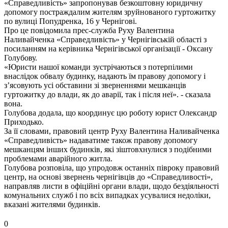
«Справедливість» запропонував безкоштовну юридичну
допомогу постраждалим жителям зруйнованого гуртожитку
по вулиці Попудренка, 16 у Чернігові.
Про це повідомила прес-служба Руху Валентина
Наливайченка «Справедливість» у Чернігівській області з
посиланням на керівника Чернігівської організації - Оксану
Голубову.
«Юристи нашої команди зустрічаються з потерпілими
внаслідок обвалу будинку, надають їм правову допомогу і
з’ясовують усі обставини зі зверненнями мешканців
гуртожитку до влади, як до аварії, так і після неї». - сказала
вона.
Голубова додала, що координує цю роботу юрист Олександр
Приходько.
За її словами, правовий центр Руху Валентина Наливайченка
«Справедливість» надаватиме також правову допомогу
мешканцям інших будинків, які зіштовхнулися з подібними
проблемами аварійного житла.
Голубова розповіла, що упродовж останніх півроку правовий
центр, на основі звернень чернігівців до «Справедливості»,
направляв листи в офіційні органи влади, щодо бездіяльності
комунальних служб і по всіх випадках усувалися недоліки,
вказані жителями будинків.
0