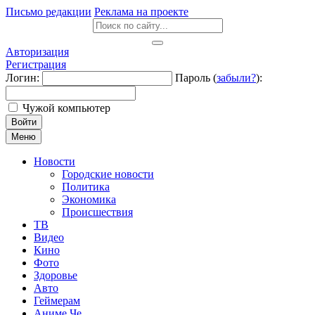
Письмо редакции
Реклама на проекте
Авторизация
Регистрация
Логин:
Пароль (
забыли?
):
Чужой компьютер
Войти
Меню
Новости
Городские новости
Политика
Экономика
Происшествия
ТВ
Видео
Кино
Фото
Здоровье
Авто
Геймерам
Аниме Че