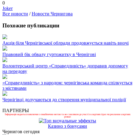
0
Joker
Все новости
/
Новости Чернигова
Похожие публикации
Акція біля Чернігівської облради продовжується навіть вночі
Правовий бік обвалу гуртожитку в Чернігові
Волонтерський центр «Справедливість» доправив допомогу
на передову
«Справедливість» з народом: чернігівська команда спілкується
з містянами
Чернігівці долучаються до створення муніципальної поліції
ПАРТНЕРЫ
Інформація надається виключно з ознайомчою метою та не є закликом до участі в азартних іграх чи рекламою азартних
розваг.
Казино з бонусами
Чернигов сегодня