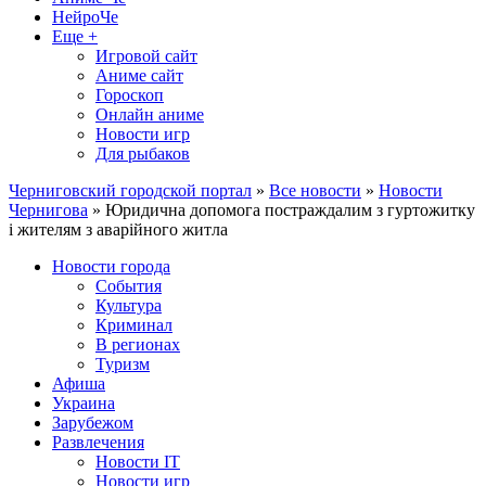
НейроЧе
Еще +
Игровой сайт
Аниме сайт
Гороскоп
Онлайн аниме
Новости игр
Для рыбаков
Черниговский городской портал
»
Все новости
»
Новости
Чернигова
» Юридична допомога постраждалим з гуртожитку
і жителям з аварійного житла
Новости города
События
Культура
Криминал
В регионах
Туризм
Афиша
Украина
Зарубежом
Развлечения
Новости IT
Новости игр