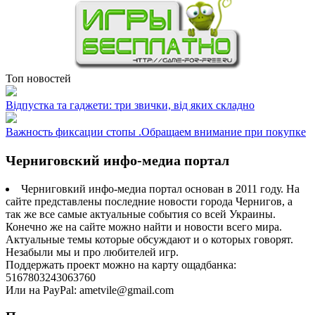
Топ новостей
Відпустка та гаджети: три звички, від яких складно
Важность фиксации стопы .Обращаем внимание при покупке
Черниговский инфо-медиа портал
Черниговкий инфо-медиа портал основан в 2011 году. На
сайте представлены последние новости города Чернигов, а
так же все самые актуальные события со всей Украины.
Конечно же на сайте можно найти и новости всего мира.
Актуальные темы которые обсуждают и о которых говорят.
Незабыли мы и про любителей игр.
Поддержать проект можно на карту ощадбанка:
5167803243063760
Или на PayPal: ametvile@gmail.com