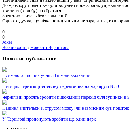
Той інцидент зняв на відео інший учень, оприлюднив в інтернеті
До «розбору польотів» були залучені й начальник управління ос
хвилину (за добу) розібратися.
Зрештою вчитель був звільнений.
Однак є думка, що ніяка петиція нічим не зарадить суто в юри
0
0
Joker
Все новости
/
Новости Чернигова
Похожие публикации
Психолога, що бив учня 33 школи звільнили
Петиція: чернігівці за заміну перевізника на маршруті №30
Чернігівці просять зробити пішохідний перехід біля зупинки в
Падіння вчительки зі струсом мозку: чи навмисним був поштов
У Чернігові пропонують зробити ще один парк