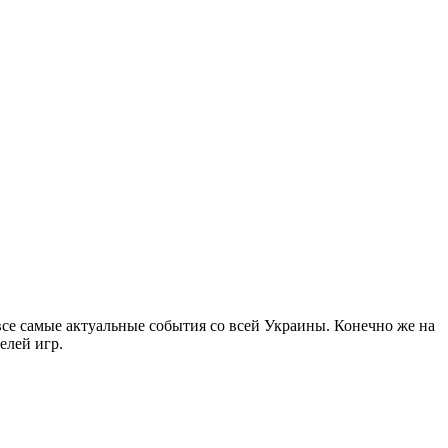
все самые актуальные события со всей Украины. Конечно же на
елей игр.