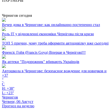
ПАРТНЕРЫ
Чернигов сегодня
Вечер дома в Чернигове: как онлайнкино постепенно стал
Роль ІТ у відновленні економіки Чернігова після кризи
ТОП 5 причин, чому треба оформити автоцивілку вже сьогодні
Френсіс Гойя (Francis Goya) Вперше в Чернігові!!!
Як аптеки "Подорожник" вбивають Українців
Автошкола в Чернигове: безопасное вождение для новичков и
+
37
°
C
H:
+
38°
L:
+
23°
Чернигов
Четверг, 06 Август
Прогноз на неделю