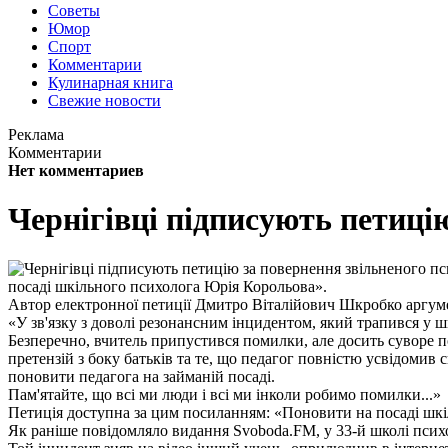
Советы
Юмор
Спорт
Комментарии
Кулинарная книга
Свежие новости
Реклама
Комментарии
Нет комментариев
Чернігівці підписують петиці
посаді шкільного психолога Юрія Корольова».
Автор електронної петиції Дмитро Віталійович Шкробко аргу
«У зв'язку з доволі резонансним інцидентом, який трапився у ш
Безперечно, вчитель припустився помилки, але досить суворе пок
претензій з боку батьків та те, що педагог повністю усвідомив
поновити педагога на займаній посаді.
Пам'ятайте, що всі ми люди і всі ми інколи робимо помилки...»
Петиція доступна за цим посиланням: «Поновити на посаді шкі
Як раніше повідомляло видання Svoboda.FM, у 33-й школі психол