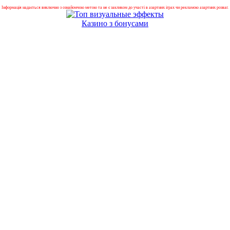
Інформація надається виключно з ознайомчою метою та не є закликом до участі в азартних іграх чи рекламою азартних розваг.
Казино з бонусами