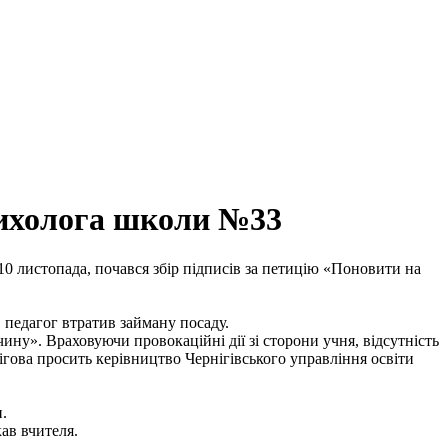
психолога школи №33
 10 листопада, почався збір підписів за петицію «Поновити на
 педагог втратив займану посаду.
ину». Враховуючи провокаційні дії зі сторони учня, відсутність
нігова просить керівництво Чернігівського управління освіти
.
ав вчителя.