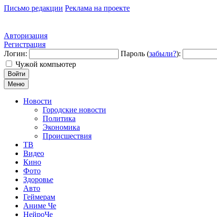
Письмо редакции
Реклама на проекте
Авторизация
Регистрация
Логин:
Пароль (
забыли?
):
Чужой компьютер
Войти
Меню
Новости
Городские новости
Политика
Экономика
Происшествия
ТВ
Видео
Кино
Фото
Здоровье
Авто
Геймерам
Аниме Че
НейроЧе