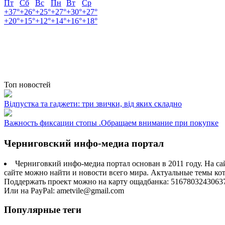
Пт
Сб
Вс
Пн
Вт
Ср
+
37°
+
26°
+
25°
+
27°
+
30°
+
27°
+
20°
+
15°
+
12°
+
14°
+
16°
+
18°
Топ новостей
Відпустка та гаджети: три звички, від яких складно
Важность фиксации стопы .Обращаем внимание при покупке
Черниговский инфо-медиа портал
Черниговкий инфо-медиа портал основан в 2011 году. На са
сайте можно найти и новости всего мира. Актуальные темы ко
Поддержать проект можно на карту ощадбанка: 5167803243063
Или на PayPal: ametvile@gmail.com
Популярные теги