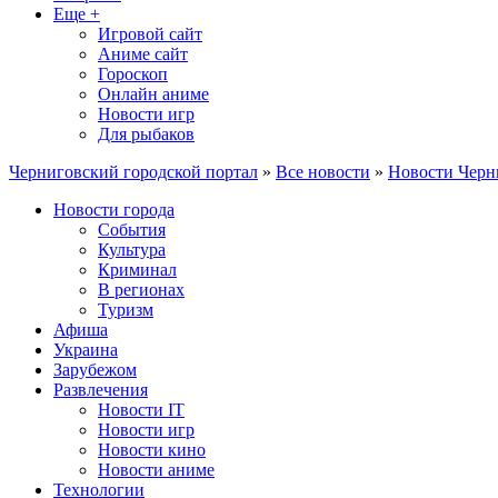
Еще +
Игровой сайт
Аниме сайт
Гороскоп
Онлайн аниме
Новости игр
Для рыбаков
Черниговский городской портал
»
Все новости
»
Новости Черн
Новости города
События
Культура
Криминал
В регионах
Туризм
Афиша
Украина
Зарубежом
Развлечения
Новости IT
Новости игр
Новости кино
Новости аниме
Технологии