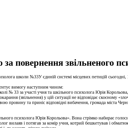
ю за повернення звільненого 
У єдиній системі місцевих петицій сьогодні,
ментує вимогу наступним чином:
колі № 33 за участі учня та шкільного психолога Юрія Корольова,
арання (звільнення) у цій ситуації не відповідає скоєному «злоч
 свою провину та приніс відповідні вибачення, громада міста Чер
льного психолога Юрія Корольова». Вона стрімко набирає голоси
ог вилаяв і потягав за комір учня, котрий бешкетував і обматюк