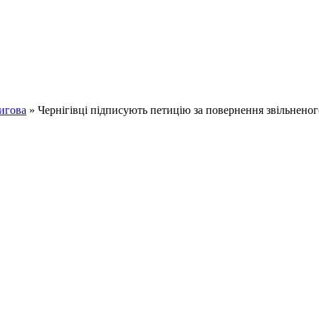
игова
» Чернігівці підписують петицію за повернення звільнено