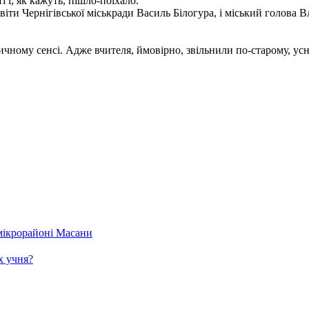
 і, як кажуть, пішло-поїхало.
віти Чернігівської міськради Василь Білогура, і міський голова 
дичному сенсі. Адже вчителя, ймовірно, звільнили по-старому, у
 мікрорайоні Масани
х учня?