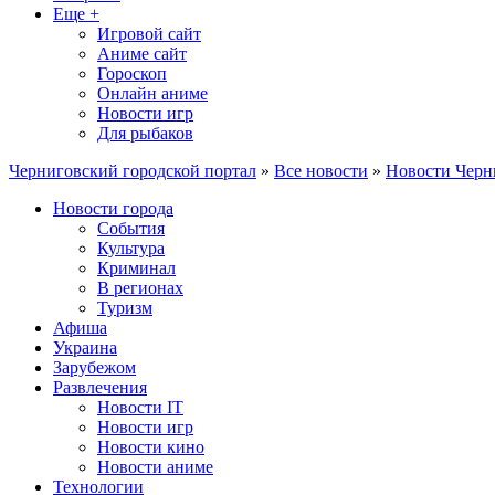
Еще +
Игровой сайт
Аниме сайт
Гороскоп
Онлайн аниме
Новости игр
Для рыбаков
Черниговский городской портал
»
Все новости
»
Новости Черн
Новости города
События
Культура
Криминал
В регионах
Туризм
Афиша
Украина
Зарубежом
Развлечения
Новости IT
Новости игр
Новости кино
Новости аниме
Технологии