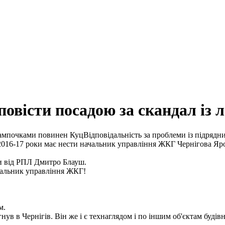
овісти посадою за скандал із
Відповідальність за проблеми із підряд
 2016-17 роки має нести начальник управління ЖКГ Чернігова Яр
ди від РПЛ Дмитро Блауш.
чальник управління ЖКГ!
м.
гнув в Чернігів. Він же і є технаглядом і по іншим об'єктам буді