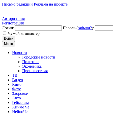
Письмо редакции
Реклама на проекте
Авторизация
Регистрация
Логин:
Пароль (
забыли?
):
Чужой компьютер
Войти
Меню
Новости
Городские новости
Политика
Экономика
Происшествия
ТВ
Видео
Кино
Фото
Здоровье
Авто
Геймерам
Аниме Че
НейроЧе