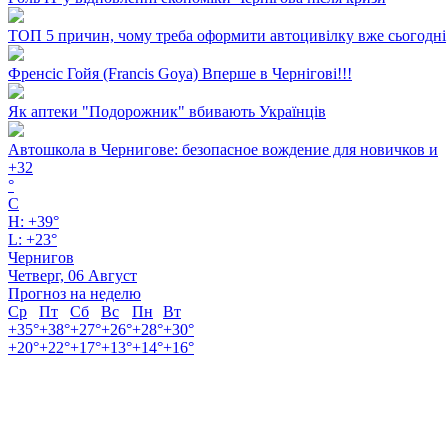
ТОП 5 причин, чому треба оформити автоцивілку вже сьогодні
Френсіс Гойя (Francis Goya) Вперше в Чернігові!!!
Як аптеки "Подорожник" вбивають Українців
Автошкола в Чернигове: безопасное вождение для новичков и
+
32
°
C
H:
+
39°
L:
+
23°
Чернигов
Четверг, 06 Август
Прогноз на неделю
Ср
Пт
Сб
Вс
Пн
Вт
+
35°
+
38°
+
27°
+
26°
+
28°
+
30°
+
20°
+
22°
+
17°
+
13°
+
14°
+
16°