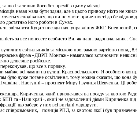
за що і залишив його без премії в цьому місяці.
сяців назад мала бути здана, але з цього приводу ніхто не хвилю
 хочеться сподіватися, що ви не маєте причетності до безвідпов
уло достатньо його роботи в Сумах.
ь та звільнити Куца з посади нач. управління ЖКГ. Впевнений, с
льність за все понесете особисто Ви, як наш градоначальник . Сп
 вуличних світильників за міською програмою вартістю понад 8,6
 черкаська фірма «ДВРП-Монтаж» намагалася встановити неякісн
начно дешевше російське.
переконував, що все в порядку.
ли майже всі лампи на вулиці Красносільського. Я особисто кон
 там було дуже погане освітлення, тому можна сказати, що вона 
Пушкіна . Наступні – проспект Миру і вулиця Шевченка. Ці робот
сандра Кириченка, який призначався на посаду за квотою Радикал
ли: БПП та «Наш край», який не задоволений діями Кириченка під
фракції, що забере у них всі вигідні маршрути.
 співрозмовник, - позиція РПЛ, за квотою якої і був призначений