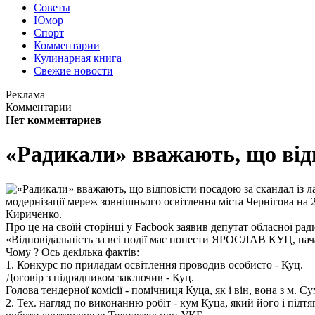
Советы
Юмор
Спорт
Комментарии
Кулинарная книга
Свежие новости
Реклама
Комментарии
Нет комментариев
«Радикали» вважають, що відп
модернізації мереж зовнішнього освітлення міста Чернігова на
Кириченко.
Про це на своїй сторінці у Facbook заявив депутат обласної ра
«Відповідальність за всі події має понести ЯРОСЛАВ КУЦ, на
Чому ? Ось декілька фактів:
1. Конкурс по приладам освітлення проводив особисто - Куц.
Договір з підрядником заключив - Куц.
Голова тендерної комісії - помічниця Куца, як і він, вона з м. Су
2. Тех. нагляд по виконанню робіт - кум Куца, який його і підтя