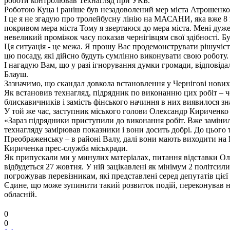
роботи контролював Технагляд при УКБ.
Роботою Куца і раніше був незадоволений мер міста Атрошенко, 
І це я не згадую про тролейбусну лінію на МАСАНИ, яка вже 8 мі
покривом мера міста Тому я звертаюся до мера міста. Мені дуже
невеликий проміжок часу показав чернігівцям свої здібності. Б
Ця ситуація - це межа. Я прошу Вас продемонструвати рішучіст
цю посаду, які дійсно будуть сумлінно виконувати свою роботу.
І нагадую Вам, що у разі ігнорування думки громади, відповіда
Блауш.
Зазначимо, що скандал довкола встановлення у Чернігові нових
Як встановив технагляд, підрядник по виконанню цих робіт –
блискавичників і замість фінського начиння в них виявилося з
У той же час, заступник міського голови Олександр Кириченко 
«Зараз підрядники приступили до виконання робіт. Вже заміни
технагляду замірював показники і вони досить добрі. До цього
Преображенську – в районі Валу, далі вони мають виходити на 
Кириченка прес-служба міськради.
Як припускали ми у минулих матеріалах, питання відставки Олек
відбудеться 27 жовтня. У ній зацікавлені як мінімум 2 політси
погрожував перевізникам, які представлені серед депутатів цієї 
Єдине, що може зупинити такий розвиток подій, переконував нас
обласній.
0
0