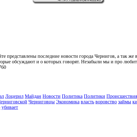
йте представлены последние новости города Чернигов, а так же 
торые обсуждают и о которых говорят. Незабыли мы и про любит
760
ал
Лоцерил
Майдан
Новости
Политика
Политики
Происшестви
Черниговской
Черниговцы
Экономика
власть
воровство
займы
к
о
убивает