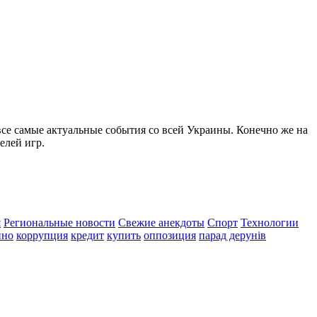
все самые актуальные события со всей Украины. Конечно же на
елей игр.
я
Региональные новости
Свежие анекдоты
Спорт
Технологии
ино
коррупция
кредит
купить
оппозиция
парад дерунів