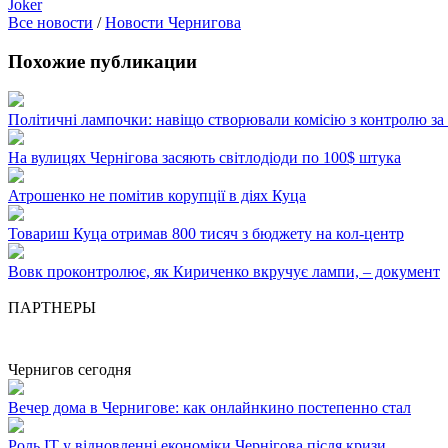
Joker
Все новости
/
Новости Чернигова
Похожие публикации
Політичні лампочки: навіщо створювали комісію з контролю з
На вулицях Чернігова засяють світлодіоди по 100$ штука
Атрошенко не помітив корупції в діях Куца
Товариш Куца отримав 800 тисяч з бюджету на кол-центр
Вовк проконтролює, як Кириченко вкручує лампи, – документ
ПАРТНЕРЫ
Чернигов сегодня
Вечер дома в Чернигове: как онлайнкино постепенно стал
Роль ІТ у відновленні економіки Чернігова після кризи