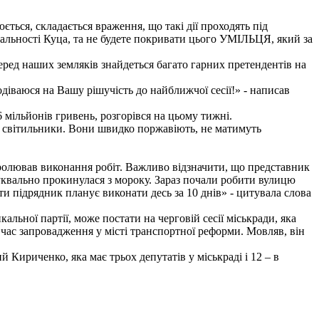
ється, складається враження, що такі дії проходять під
ідальності Куца, та не будете покривати цього УМІЛЬЦЯ, який за
еред наших земляків знайдеться багато гарних претендентів на
одіваюся на Вашу рішучість до найближчої сесії!» - написав
 мільйонів гривень, розгорівся на цьому тижні.
і світильники. Вони швидко поржавіють, не матимуть
тролював виконання робіт. Важливо відзначити, що представник
буквально прокинулася з мороку. Зараз почали робити вулицю
и підрядник планує виконати десь за 10 днів» - цитувала слова
ьної партії, може постати на черговій сесії міськради, яка
 час запровадження у місті транспортної реформи. Мовляв, він
 Кириченко, яка має трьох депутатів у міськраді і 12 – в