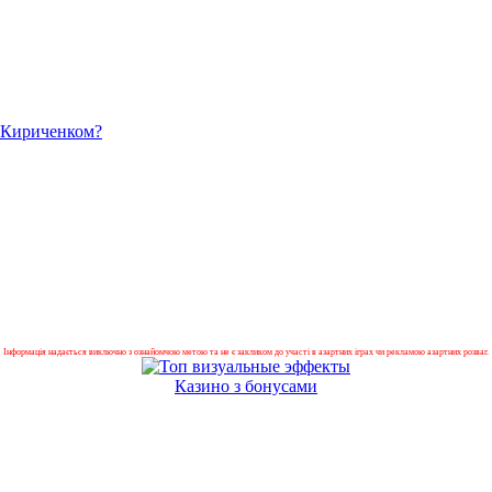
а Кириченком?
Інформація надається виключно з ознайомчою метою та не є закликом до участі в азартних іграх чи рекламою азартних розваг.
Казино з бонусами