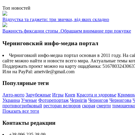
Топ новостей
Відпустка та гаджети: три звички, від яких складно
Важность фиксации стопы .Обращаем внимание при покупке
Черниговский инфо-медиа портал
Черниговкий инфо-медиа портал основан в 2011 году. На са
сайте можно найти и новости всего мира. Актуальные темы ко
Поддержать проект можно на карту ощадбанка: 5167803243063
Или на PayPal: ametvile@gmail.com
Популярные теги
Авто-мото
Зарубежные
Игры
Киев
Красота и здоровье
Кримин
Украина
Ученые
Фоторепортаж
Чернігів
Чернигов
Чернигова
противогрибковый
ресторан велюров
скорая
смерти
тимошенк
Показать все теги
Контакты редакции
+38 096 235 38 09