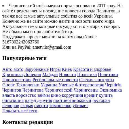
Черниговкий инфо-медиа портал основан в 2011 году. На
сайте представлены последние новости города Чернигов, а
так же все самые актуальные события со всей Украины.
Конечно же на сайте можно найти и новости всего мира.
Актуальные темы которые обсуждают и о которых говорят.
Незабыли мы и про любителей игр.
Поддержать проект можно на карту ощадбанка:
5167803243063760
Или на PayPal: ametvile@gmail.com
Популярные теги
Авто-мото
Зарубежные
Игры
Киев
Красота и здоровье
Криминал
Лоцерил
Майдан
Новости
Политика
Политики
Происшествия
Региональные новости
Свежие анекдоты
Спорт
Технологии
Украина
Ученые
Фоторепортаж
Чернігів
Чернигов
Чернигова
Черниговской
Черниговцы
Экономика
власть
воровство
займы
кино
коррупция
кредит
купить
оппозиция
парад дерунів
противогрибковый
ресторан
велюров
скорая
смерти
тимошенко
убивает
Показать все теги
Контакты редакции