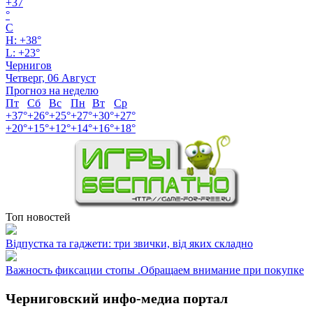
+
37
°
C
H:
+
38°
L:
+
23°
Чернигов
Четверг, 06 Август
Прогноз на неделю
Пт
Сб
Вс
Пн
Вт
Ср
+
37°
+
26°
+
25°
+
27°
+
30°
+
27°
+
20°
+
15°
+
12°
+
14°
+
16°
+
18°
Топ новостей
Відпустка та гаджети: три звички, від яких складно
Важность фиксации стопы .Обращаем внимание при покупке
Черниговский инфо-медиа портал