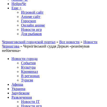
НейроЧе
Еще +
Игровой сайт
Аниме сайт
Гороскоп
Онлайн аниме
Новости игр
Для рыбаков
Черниговский городской портал
»
Все новости
»
Новости
Чернигова
» Чернігівський суддя Деркач «реанімував
небіжчика»
Новости города
События
Культура
Криминал
В регионах
Туризм
Афиша
Украина
Зарубежом
Развлечения
Новости IT
Новости игр