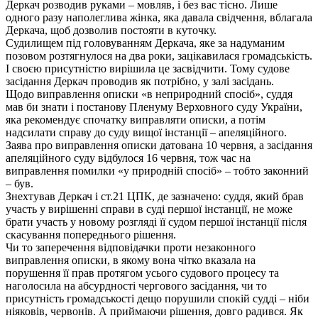
Деркач розводив руками – мовляв, і без вас тісно. Лише
одного разу наполеглива жінка, яка давала свідчення, вблагала
Деркача, щоб дозволив постояти в куточку.
Cудилищем під головуванням Деркача, яке за надуманим
позовом розтягнулося на два роки, зацікавилася громадськість.
І своєю присутністю вирішила це засвідчити. Тому судове
засідання Деркач проводив як потрібно, у залі засідань.
Щодо виправлення описки «в неприродний спосіб», суддя
мав би знати і постанову Пленуму Верховного суду України,
яка рекомендує спочатку виправляти описки, а потім
надсилати справу до суду вищої інстанції – апеляційного.
Заява про виправлення описки датована 10 червня, а засідання
апеляційного суду відбулося 16 червня, тож час на
виправлення помилки «у природній спосіб» – тобто законний
– був.
Знехтував Деркач і ст.21 ЦПК, де зазначено: суддя, який брав
участь у вирішенні справи в суді першої інстанції, не може
брати участь у новому розгляді її судом першої інстанції після
скасування попереднього рішення.
Чи то заперечення відповідачки проти незаконного
виправлення описки, в якому вона чітко вказала на
порушення її прав протягом усього судового процесу та
наголосила на абсурдності чергового засідання, чи то
присутність громадськості дещо порушили спокій судді – ніби
ніяковів, червонів. А приймаючи рішення, довго радився. Як