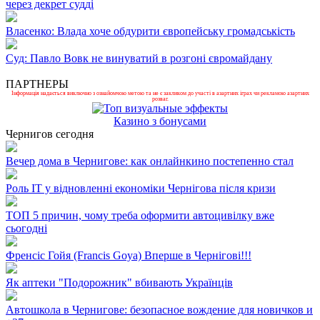
через декрет судді
Власенко: Влада хоче обдурити європейську громадськість
Суд: Павло Вовк не винуватий в розгоні євромайдану
ПАРТНЕРЫ
Інформація надається виключно з ознайомчою метою та не є закликом до участі в азартних іграх чи рекламою азартних
розваг.
Казино з бонусами
Чернигов сегодня
Вечер дома в Чернигове: как онлайнкино постепенно стал
Роль ІТ у відновленні економіки Чернігова після кризи
ТОП 5 причин, чому треба оформити автоцивілку вже
сьогодні
Френсіс Гойя (Francis Goya) Вперше в Чернігові!!!
Як аптеки "Подорожник" вбивають Українців
Автошкола в Чернигове: безопасное вождение для новичков и