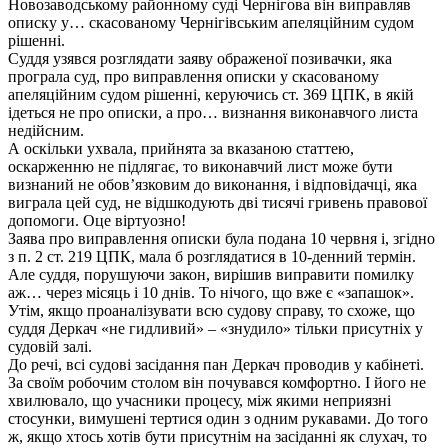
Новозаводському районному суді Чернігова він виправляв
описку у… скасованому Чернігівським апеляційним судом
рішенні.
Суддя узявся розглядати заяву ображеної позивачки, яка
програла суд, про виправлення описки у скасованому
апеляційним судом рішенні, керуючись ст. 369 ЦПК, в якій
ідеться не про описки, а про… визнання виконавчого листа
недійсним.
А оскільки ухвала, прийнята за вказаною статтею,
оскарженню не підлягає, то виконавчий лист може бути
визнаний не обов’язковим до виконання, і відповідачці, яка
виграла цей суд, не відшкодують дві тисячі гривень правової
допомоги. Оце віртуозно!
Заява про виправлення описки була подана 10 червня і, згідно
з п. 2 ст. 219 ЦПК, мала б розглядатися в 10-денний термін.
Але суддя, порушуючи закон, вирішив виправити помилку
аж… через місяць і 10 днів. То нічого, що вже є «запашок».
Утім, якщо проаналізувати всю судову справу, то схоже, що
суддя Деркач «не гидливий» – «знудило» тільки присутніх у
судовій залі.
До речі, всі судові засідання пан Деркач проводив у кабінеті.
За своїм робочим столом він почувався комфортно. І його не
хвилювало, що учасники процесу, між якими неприязні
стосунки, вимушені тертися один з одним рукавами. До того
ж, якщо хтось хотів бути присутнім на засіданні як слухач, то