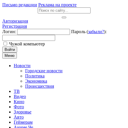
Письмо редакции
Реклама на проекте
Авторизация
Регистрация
Логин:
Пароль (
забыли?
):
Чужой компьютер
Войти
Меню
Новости
Городские новости
Политика
Экономика
Происшествия
ТВ
Видео
Кино
Фото
Здоровье
Авто
Геймерам
Аниме Че