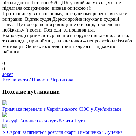
ніколи довго. І статтю 369 ЦПК у своїй же ухвалі, яка не
підлягала оскарженню, визнав опискою (!)
Проте описку в скасованому, неіснуючому рішенні все-таки
виправив. Відтак суддя Деркач зробив ноу-хау в судовій
галузі. Це його рішення рівноцінне операції, проведеній
небіжчику (прости, Господи, за порівняння).
Якщо судді приймають рішення в порушення законодавства,
то очевидні, принаймні, два висновки – непрофесіоналізм або
мотивація. Якщо хтось знає третій варіант – підкажіть
наївним.
0
0
Joker
Все новости
/
Новости Чернигова
Похожие публикации
Гримчака перевели з Чернігівського СІЗО у Лук’янівське
На суді Тимошенко хочуть бачити Путіна
У Європі затягнеться розгляд скарг Тимошенко і Луценка