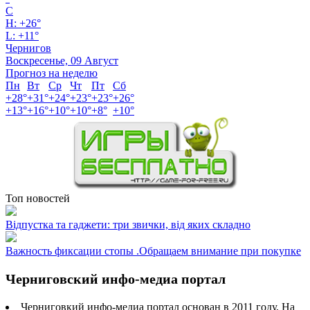
C
H:
+
26°
L:
+
11°
Чернигов
Воскресенье, 09 Август
Прогноз на неделю
Пн
Вт
Ср
Чт
Пт
Сб
+
28°
+
31°
+
24°
+
23°
+
23°
+
26°
+
13°
+
16°
+
10°
+
10°
+
8°
+
10°
Топ новостей
Відпустка та гаджети: три звички, від яких складно
Важность фиксации стопы .Обращаем внимание при покупке
Черниговский инфо-медиа портал
Черниговкий инфо-медиа портал основан в 2011 году. На