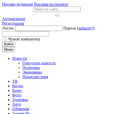
Письмо редакции
Реклама на проекте
Авторизация
Регистрация
Логин:
Пароль (
забыли?
):
Чужой компьютер
Войти
Меню
Новости
Городские новости
Политика
Экономика
Происшествия
ТВ
Видео
Кино
Фото
Здоровье
Авто
Геймерам
Аниме Че