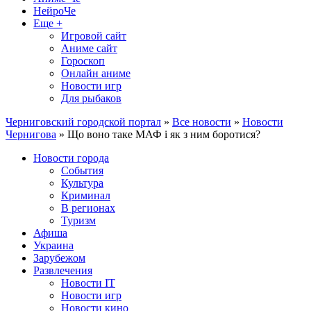
НейроЧе
Еще +
Игровой сайт
Аниме сайт
Гороскоп
Онлайн аниме
Новости игр
Для рыбаков
Черниговский городской портал
»
Все новости
»
Новости
Чернигова
» Що воно таке МАФ і як з ним боротися?
Новости города
События
Культура
Криминал
В регионах
Туризм
Афиша
Украина
Зарубежом
Развлечения
Новости IT
Новости игр
Новости кино