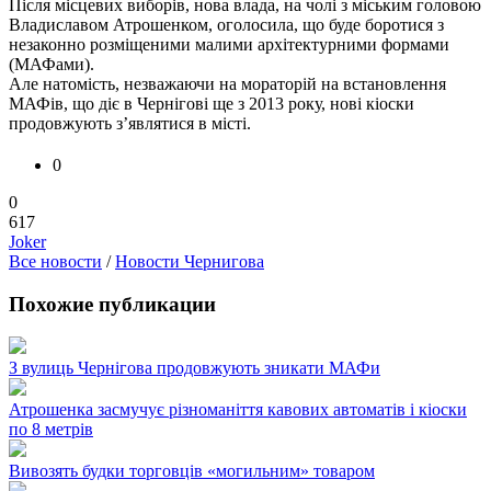
Після місцевих виборів, нова влада, на чолі з міським головою
Владиславом Атрошенком, оголосила, що буде боротися з
незаконно розміщеними малими архітектурними формами
(МАФами).
Але натомість, незважаючи на мораторій на встановлення
МАФів, що діє в Чернігові ще з 2013 року, нові кіоски
продовжують з’являтися в місті.
0
0
617
Joker
Все новости
/
Новости Чернигова
Похожие публикации
З вулиць Чернігова продовжують зникати МАФи
Атрошенка засмучує різноманіття кавових автоматів і кіоски
по 8 метрів
Вивозять будки торговців «могильним» товаром