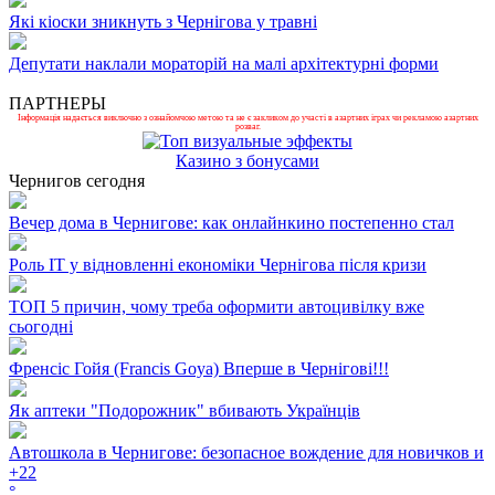
Які кіоски зникнуть з Чернігова у травні
Депутати наклали мораторій на малі архітектурні форми
ПАРТНЕРЫ
Інформація надається виключно з ознайомчою метою та не є закликом до участі в азартних іграх чи рекламою азартних
розваг.
Казино з бонусами
Чернигов сегодня
Вечер дома в Чернигове: как онлайнкино постепенно стал
Роль ІТ у відновленні економіки Чернігова після кризи
ТОП 5 причин, чому треба оформити автоцивілку вже
сьогодні
Френсіс Гойя (Francis Goya) Вперше в Чернігові!!!
Як аптеки "Подорожник" вбивають Українців
Автошкола в Чернигове: безопасное вождение для новичков и
+
22
°