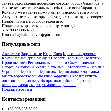
сайте представлены последние новости города Чернигов, а
так же все самые актуальные события со всей Украины.
Конечно же на сайте можно найти и новости всего мира.
Актуальные темы которые обсуждают и о которых говорят.
Незабыли мы и про любителей игр.
Поддержать проект можно на карту ощадбанка:
5167803243063760
Или на PayPal: ametvile@gmail.com
Популярные теги
Авто-мото
Зарубежные
Игры
Киев
Красота и здоровье
Криминал
Лоцерил
Майдан
Новости
Политика
Политики
Происшествия
Региональные новости
Свежие анекдоты
Спорт
Технологии
Украина
Ученые
Фоторепортаж
Чернігів
Чернигов
Чернигова
Чернигову
Черниговцы
Экономика
власть
воровство
займы
кино
коррупция
кредит
купить
оппозиция
парад дерунів
противогрибковый
ресторан
велюров
скорая
смерти
тимошенко
убивает
Показать все теги
Контакты редакции
+38 096 235 38 09