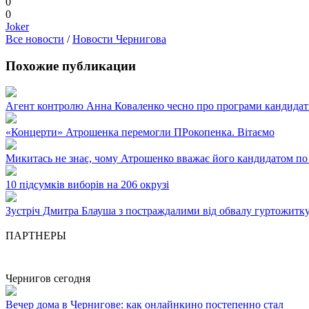
0
0
Joker
Все новости
/
Новости Чернигова
Похожие публикации
Агент контролю Анна Коваленко чесно про програми кандидаті
«Концерти» Атрошенка перемогли ПРокопенка. Вітаємо
Микитась не знає, чому Атрошенко вважає його кандидатом по
10 підсумків виборів на 206 окрузі
Зустріч Дмитра Блауша з постраждалими від обвалу гуртожитк
ПАРТНЕРЫ
Чернигов сегодня
Вечер дома в Чернигове: как онлайнкино постепенно стал