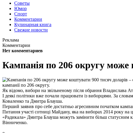
Советы
Юмор
Спорт
Комментарии
Кулинарная книга
Свежие новости
Реклама
Комментарии
Нет комментариев
Кампанія по 206 округу може 
кампанії по 206 округу.
Як відомо, вибори на звільненому після обрання Владислава А
І деякі політики вже почали працювати із виборцями. За слов
Коваленко та Дмитра Блауша.
Перший заявив про себе достатньо агресивним початком кампан
Питання участі сотниці Майдану, яка на виборах 2014 року на ц
«Радикала» Дмитра Блауша можуть замінити більш статусним ка
Вінниченко.