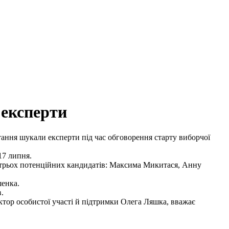
 експерти
тання шукали експерти під час обговорення старту виборчої
17 липня.
о трьох потенційних кандидатів: Максима Микитася, Анну
шенка.
.
тор особистої участі й підтримки Олега Ляшка, вважає