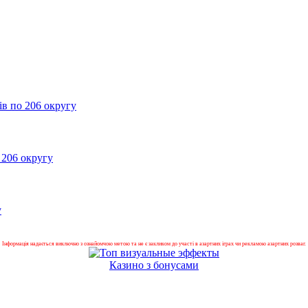
в по 206 округу
 206 округу
у
Інформація надається виключно з ознайомчою метою та не є закликом до участі в азартних іграх чи рекламою азартних розваг.
Казино з бонусами