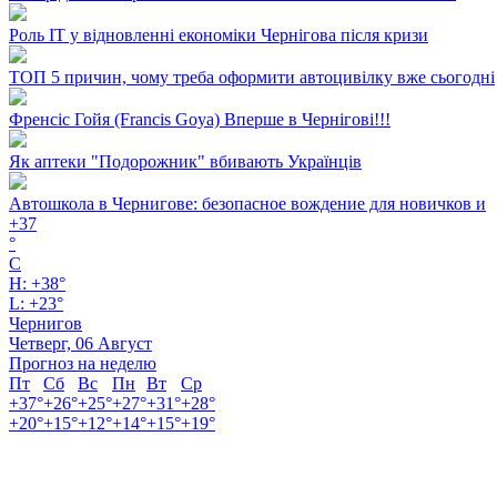
Роль ІТ у відновленні економіки Чернігова після кризи
ТОП 5 причин, чому треба оформити автоцивілку вже сьогодні
Френсіс Гойя (Francis Goya) Вперше в Чернігові!!!
Як аптеки "Подорожник" вбивають Українців
Автошкола в Чернигове: безопасное вождение для новичков и
+
37
°
C
H:
+
38°
L:
+
23°
Чернигов
Четверг, 06 Август
Прогноз на неделю
Пт
Сб
Вс
Пн
Вт
Ср
+
37°
+
26°
+
25°
+
27°
+
31°
+
28°
+
20°
+
15°
+
12°
+
14°
+
15°
+
19°