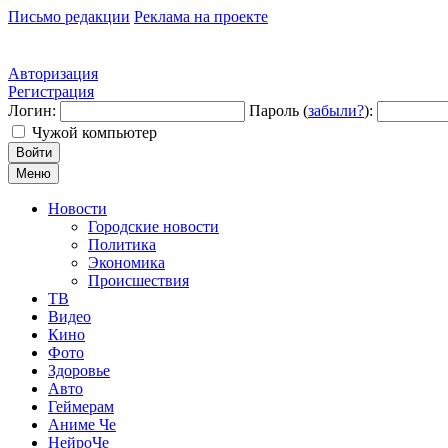
Письмо редакции
Реклама на проекте
Авторизация
Регистрация
Логин:
Пароль (
забыли?
):
Чужой компьютер
Войти
Меню
Новости
Городские новости
Политика
Экономика
Происшествия
ТВ
Видео
Кино
Фото
Здоровье
Авто
Геймерам
Аниме Че
НейроЧе