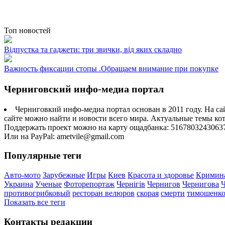
Топ новостей
Відпустка та гаджети: три звички, від яких складно
Важность фиксации стопы .Обращаем внимание при покупке
Черниговский инфо-медиа портал
Черниговкий инфо-медиа портал основан в 2011 году. На са
сайте можно найти и новости всего мира. Актуальные темы ко
Поддержать проект можно на карту ощадбанка: 5167803243063
Или на PayPal: ametvile@gmail.com
Популярные теги
Авто-мото
Зарубежные
Игры
Киев
Красота и здоровье
Кримин
Украина
Ученые
Фоторепортаж
Чернігів
Чернигов
Чернигова
противогрибковый
ресторан велюров
скорая
смерти
тимошенк
Показать все теги
Контакты редакции