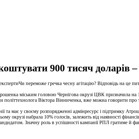
коштувати 900 тисяч доларів –
Чи переможе гречка чесну агітацію? Відповідь на це пи
трошенка міським головою Чернігова окрузі ЦВК призначила на 
ами політтехнолога Віктора Вінниченка, вже можна говорити пр
ії та має у своєму розпорядженні адмінресурс і підтримку Атро
ьому окрузі набрала 10% голосів, залежить від наявності фінансів
ндидатом. Значну роль в успішності кампанії РПЛ гратиме й фак