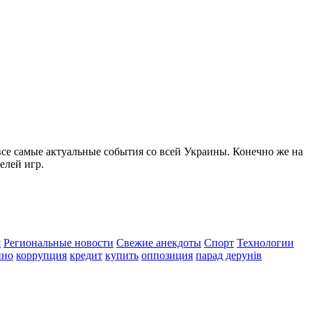
все самые актуальные события со всей Украины. Конечно же на
елей игр.
я
Региональные новости
Свежие анекдоты
Спорт
Технологии
ино
коррупция
кредит
купить
оппозиция
парад дерунів