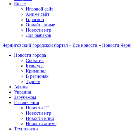
Еще +
Игровой сайт
Аниме сайт
Гороскоп
Онлайн аниме
Новости игр
Для рыбаков
Черниговский городской портал
»
Все новости
»
Новости Черн
Новости города
События
Культура
Криминал
В регионах
Туризм
Афиша
Украина
Зарубежом
Развлечения
Новости IT
Новости игр
Новости кино
Новости аниме
Технологии