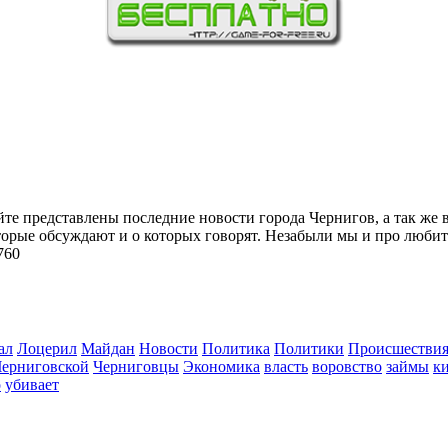
йте представлены последние новости города Чернигов, а так же 
торые обсуждают и о которых говорят. Незабыли мы и про любит
760
ал
Лоцерил
Майдан
Новости
Политика
Политики
Происшестви
Черниговской
Черниговцы
Экономика
власть
воровство
займы
к
о
убивает