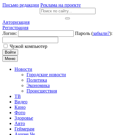
Письмо редакции
Реклама на проекте
Авторизация
Регистрация
Логин:
Пароль (
забыли?
):
Чужой компьютер
Войти
Меню
Новости
Городские новости
Политика
Экономика
Происшествия
ТВ
Видео
Кино
Фото
Здоровье
Авто
Геймерам
Аниме Че