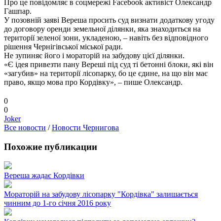
Про це повідомляє в соцмережі Facebook активіст Олександр
Гашпар.
У позовній заяві Вереша просить суд визнати додаткову угоду
до договору оренди земельної ділянки, яка знаходиться на
території зеленої зони, укладеною, – навіть без відповідного
рішення Чернігівської міської ради.
Не зупиняє його і мораторій на забудову цієї ділянки.
«Є ідея привезти пану Вереші під суд ті бетонні блоки, які він
«загубив» на території лісопарку, бо це єдине, на що він має
право, якщо мова про Кордівку», – пише Олександр.
0
0
Joker
Все новости
/
Новости Чернигова
Похожие публикации
Вереша жадає Кордівки
Мораторій на забудову лісопарку "Кордівка" залишається
чинним до 1-го січня 2016 року