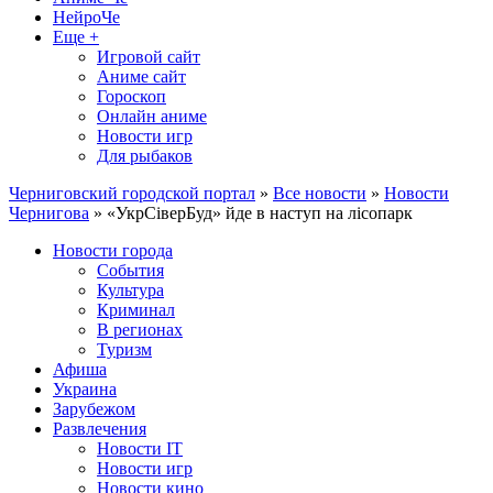
НейроЧе
Еще +
Игровой сайт
Аниме сайт
Гороскоп
Онлайн аниме
Новости игр
Для рыбаков
Черниговский городской портал
»
Все новости
»
Новости
Чернигова
» «УкрСіверБуд» йде в наступ на лісопарк
Новости города
События
Культура
Криминал
В регионах
Туризм
Афиша
Украина
Зарубежом
Развлечения
Новости IT
Новости игр
Новости кино