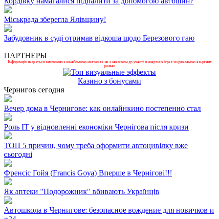
Кордівку намагалися підпалити за допомогою автошин?
Міськрада зберегла Ялівщину!
Забудовник в суді отримав відкоша щодо Березового гаю
ПАРТНЕРЫ
Інформація надається виключно з ознайомчою метою та не є закликом до участі в азартних іграх чи рекламою азартних
розваг.
Казино з бонусами
Чернигов сегодня
Вечер дома в Чернигове: как онлайнкино постепенно стал
Роль ІТ у відновленні економіки Чернігова після кризи
ТОП 5 причин, чому треба оформити автоцивілку вже
сьогодні
Френсіс Гойя (Francis Goya) Вперше в Чернігові!!!
Як аптеки "Подорожник" вбивають Українців
Автошкола в Чернигове: безопасное вождение для новичков и
+
24