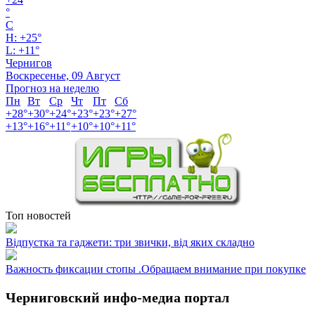
°
C
H:
+
25°
L:
+
11°
Чернигов
Воскресенье, 09 Август
Прогноз на неделю
Пн
Вт
Ср
Чт
Пт
Сб
+
28°
+
30°
+
24°
+
23°
+
23°
+
27°
+
13°
+
16°
+
11°
+
10°
+
10°
+
11°
Топ новостей
Відпустка та гаджети: три звички, від яких складно
Важность фиксации стопы .Обращаем внимание при покупке
Черниговский инфо-медиа портал