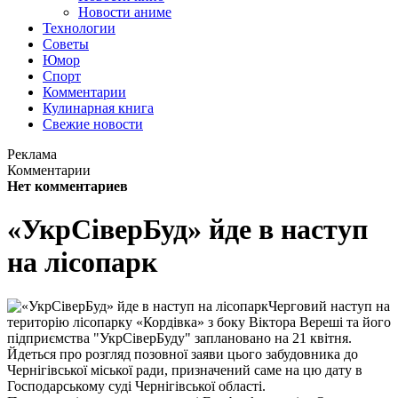
Новости аниме
Технологии
Советы
Юмор
Спорт
Комментарии
Кулинарная книга
Свежие новости
Реклама
Комментарии
Нет комментариев
«УкрСіверБуд» йде в наступ
на лісопарк
Черговий наступ на
територію лісопарку «Кордівка» з боку Віктора Вереші та його
підприємства "УкрСіверБуду" заплановано на 21 квітня.
Йдеться про розгляд позовної заяви цього забудовника до
Чернігівської міської ради, призначений саме на цю дату в
Господарському суді Чернігівської області.