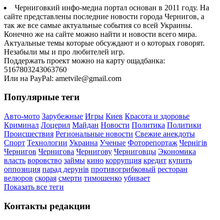
Черниговкий инфо-медиа портал основан в 2011 году. На
сайте представлены последние новости города Чернигов, а
так же все самые актуальные события со всей Украины.
Конечно же на сайте можно найти и новости всего мира.
Актуальные темы которые обсуждают и о которых говорят.
Незабыли мы и про любителей игр.
Поддержать проект можно на карту ощадбанка:
5167803243063760
Или на PayPal: ametvile@gmail.com
Популярные теги
Авто-мото
Зарубежные
Игры
Киев
Красота и здоровье
Криминал
Лоцерил
Майдан
Новости
Политика
Политики
Происшествия
Региональные новости
Свежие анекдоты
Спорт
Технологии
Украина
Ученые
Фоторепортаж
Чернігів
Чернигов
Чернигова
Чернигову
Черниговцы
Экономика
власть
воровство
займы
кино
коррупция
кредит
купить
оппозиция
парад дерунів
противогрибковый
ресторан
велюров
скорая
смерти
тимошенко
убивает
Показать все теги
Контакты редакции