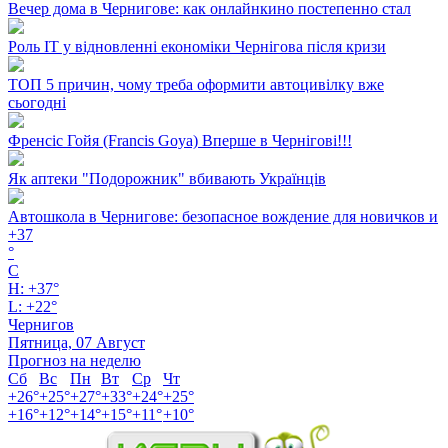
Вечер дома в Чернигове: как онлайнкино постепенно стал
Роль ІТ у відновленні економіки Чернігова після кризи
ТОП 5 причин, чому треба оформити автоцивілку вже
сьогодні
Френсіс Гойя (Francis Goya) Вперше в Чернігові!!!
Як аптеки "Подорожник" вбивають Українців
Автошкола в Чернигове: безопасное вождение для новичков и
+
37
°
C
H:
+
37°
L:
+
22°
Чернигов
Пятница, 07 Август
Прогноз на неделю
Сб
Вс
Пн
Вт
Ср
Чт
+
26°
+
25°
+
27°
+
33°
+
24°
+
25°
+
16°
+
12°
+
14°
+
15°
+
11°
+
10°