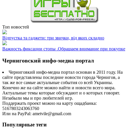
Топ новостей
Відпустка та гаджети: три звички, від яких складно
Важность фиксации стопы .Обращаем внимание при покупке
Черниговский инфо-медиа портал
Черниговкий инфо-медиа портал основан в 2011 году. На
сайте представлены последние новости города Чернигов, а
так же все самые актуальные события со всей Украины.
Конечно же на сайте можно найти и новости всего мира.
Актуальные темы которые обсуждают и о которых говорят.
Незабыли мы и про любителей игр.
Поддержать проект можно на карту ощадбанка:
5167803243063760
Или на PayPal: ametvile@gmail.com
Популярные теги