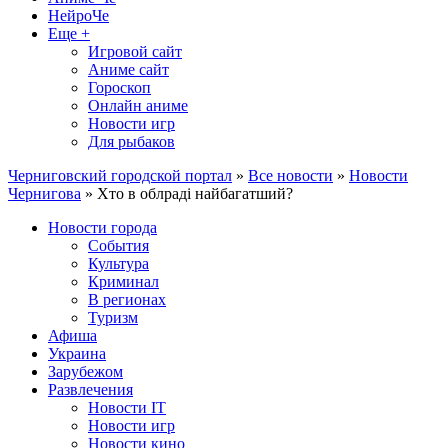
НейроЧе
Еще +
Игровой сайт
Аниме сайт
Гороскоп
Онлайн аниме
Новости игр
Для рыбаков
Черниговский городской портал
»
Все новости
»
Новости
Чернигова
» Хто в облраді найбагатший?
Новости города
События
Культура
Криминал
В регионах
Туризм
Афиша
Украина
Зарубежом
Развлечения
Новости IT
Новости игр
Новости кино