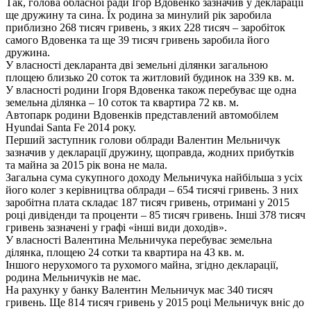
Так, голова обласної ради Ігор Вдовенко зазначив у декларації
ще дружину та сина. Їх родина за минулий рік заробила
приблизно 268 тисяч гривень, з яких 228 тисяч – заробіток
самого Вдовенка та ще 39 тисяч гривень заробила його
дружина.
У власності декларанта дві земельні ділянки загальною
площею близько 20 соток та житловий будинок на 339 кв. м.
У власності родини Ігоря Вдовенка також перебуває ще одна
земельна ділянка – 10 соток та квартира 72 кв. м.
Автопарк родини Вдовенків представлений автомобілем
Hyundai Santa Fe 2014 року.
Перший заступник голови облради Валентин Мельничук
зазначив у декларації дружину, щоправда, жодних прибутків
та майна за 2015 рік вона не мала.
Загальна сума сукупного доходу Мельничука найбільша з усіх
його колег з керівництва облради – 654 тисячі гривень. З них
заробітна плата складає 187 тисяч гривень, отримані у 2015
році дивіденди та проценти – 85 тисяч гривень. Інші 378 тисяч
гривень зазначені у графі «інші види доходів».
У власності Валентина Мельничука перебуває земельна
ділянка, площею 24 сотки та квартира на 43 кв. м.
Іншого нерухомого та рухомого майна, згідно декларації,
родина Мельничуків не має.
На рахунку у банку Валентин Мельничук має 340 тисяч
гривень. Ще 814 тисяч гривень у 2015 році Мельничук вніс до