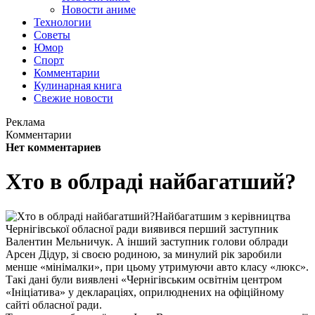
Новости аниме
Технологии
Советы
Юмор
Спорт
Комментарии
Кулинарная книга
Свежие новости
Реклама
Комментарии
Нет комментариев
Хто в облраді найбагатший?
Найбагатшим з керівництва
Чернігівської обласної ради виявився перший заступник
Валентин Мельничук. А інший заступник голови облради
Арсен Дідур, зі своєю родиною, за минулий рік заробили
менше «мінімалки», при цьому утримуючи авто класу «люкс».
Такі дані були виявлені «Чернігівським освітнім центром
«Ініціатива» у деклараціях, оприлюднених на офіційному
сайті обласної ради.