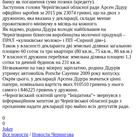
банку як погашення суми позики (кредиту).
Заступник голови Чернігівської обласної ради Арсен Дідур
офіційно заробив за 2015 рік 23074 гривні, що на двох з
дружиною, яка вказана у декларації, складає менше
прожиткового мінімуму в місяць на кожного.
Як відомо, родина Дідура володіє найбільшим на
Чернігівщини бізнесом виробництва молочної продукції –
ПРАТ «куликівське молоко» і ПП «Сирний дім»).
Також у власності декларанта дві земельні ділянки загальною
площею 60 соток та три квартири (80 кв.м., 75 кв.м., 86 кв.м.)
У власності дружини перебуває земельна ділянка площею 1,1
сотки та дачний будинок на 231 кв.м.
Незважаючи на таку мізерну зарплатню, родина Дідурів
утримує автомобіль Porsche Cayenne 2009 року випуску.
Окрім цього, у декларації Арсена Дідура значаться цінні
папери, номінальна вартість яких 910510 гривень у нього
самого і 846225 гривень у дружини.
«Чернігівський освітній центр “Ініціатива”» звернувся з
інформаційним запитом до Чернігівської обласної ради з
проханням надати декларації про майно всіх депутатів ради.
0
0
Joker
Все новости
/
Новости Чернигова