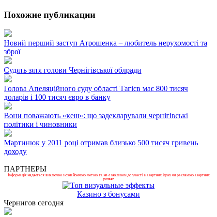
Похожие публикации
Новий перший заступ Атрошенка – любитель нерухомості та
зброї
Судять зятя голови Чернігівської облради
Голова Апеляційного суду області Тагієв має 800 тисяч
доларів і 100 тисяч євро в банку
Вони поважають «кеш»: що задекларували чернігівські
політики і чиновники
Мартинюк у 2011 році отримав близько 500 тисяч гривень
доходу
ПАРТНЕРЫ
Інформація надається виключно з ознайомчою метою та не є закликом до участі в азартних іграх чи рекламою азартних
розваг.
Казино з бонусами
Чернигов сегодня