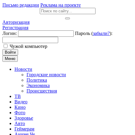
Письмо редакции
Реклама на проекте
Авторизация
Регистрация
Логин:
Пароль (
забыли?
):
Чужой компьютер
Войти
Меню
Новости
Городские новости
Политика
Экономика
Происшествия
ТВ
Видео
Кино
Фото
Здоровье
Авто
Геймерам
Аниме Че