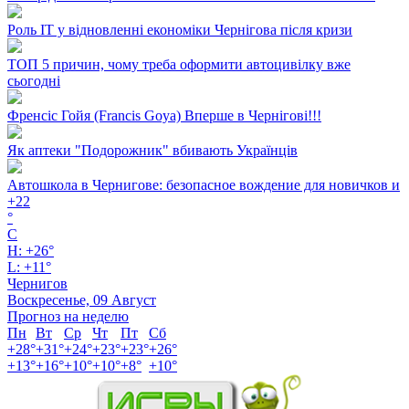
Роль ІТ у відновленні економіки Чернігова після кризи
ТОП 5 причин, чому треба оформити автоцивілку вже
сьогодні
Френсіс Гойя (Francis Goya) Вперше в Чернігові!!!
Як аптеки "Подорожник" вбивають Українців
Автошкола в Чернигове: безопасное вождение для новичков и
+
22
°
C
H:
+
26°
L:
+
11°
Чернигов
Воскресенье, 09 Август
Прогноз на неделю
Пн
Вт
Ср
Чт
Пт
Сб
+
28°
+
31°
+
24°
+
23°
+
23°
+
26°
+
13°
+
16°
+
10°
+
10°
+
8°
+
10°