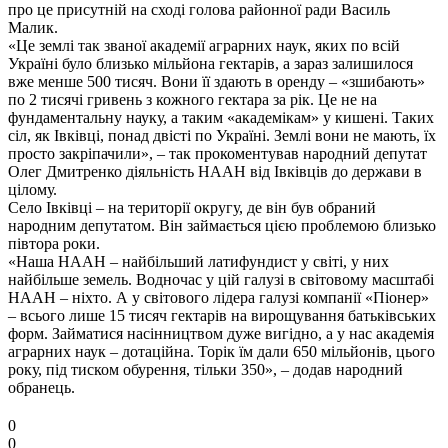
про це присутній на сході голова районної ради Василь
Малик.
«Це землі так званої академії аграрних наук, яких по всій
Україні було близько мільйона гектарів, а зараз залишилося
вже менше 500 тисяч. Вони її здають в оренду – «зшибають»
по 2 тисячі гривень з кожного гектара за рік. Це не на
фундаментальну науку, а таким «академікам» у кишені. Таких
сіл, як Івківці, понад двісті по Україні. Землі вони не мають, їх
просто закріпачили», – так прокоментував народний депутат
Олег Дмитренко діяльність НААН від Івківців до держави в
цілому.
Село Івківці – на території округу, де він був обраний
народним депутатом. Він займається цією проблемою близько
півтора роки.
«Наша НААН – найбільший латифундист у світі, у них
найбільше земель. Водночас у цій галузі в світовому масштабі
НААН – ніхто. А у світового лідера галузі компанії «Піонер»
– всього лише 15 тисяч гектарів на вирощування батьківських
форм. Займатися насінництвом дуже вигідно, а у нас академія
аграрних наук – дотаційна. Торік їм дали 650 мільйонів, цього
року, під тиском обурення, тільки 350», – додав народний
обранець.
0
0