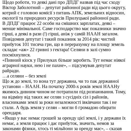
Щодо роботи, то деякі дані про ДПДГ назвав під час сходу
Віктор Заболотний – депутат районної ради від цього округу,
котрий є головою комісії з питань АПК, земельних відносин,
екології та природних ресурсів Прилуцької районної ради.
В ДПДГ працює 22 особи на смішних зарплатах, деякі –
менше мінімальної. Саме господарство має показники значно
гірші, а деякі в рази (!) гірші, аніж у самій НААН загалом.
Повідомив депутат і такий показник за 2014 рік: чистий
прибуток 101 тисяча грн, що в перерахунку на площу земель
складає «аж» 22 гривні з гектара! Селяни в залі сумно
посміхнулися.
«Пивний кіоск у Прилуках більше заробить. Тут немає ніякої
аграрної науки, нею і не пахне», – підсумував депутат
райради.
…а селяни – без землі
Що ж до землі, то вона тут державна, чи то пак державної
установи – НААН. На початку 2000-х років землі НААНу
якимось дивним чином не потрапили під розпаювання. Тому,
на відміну від таких же селян з сусідніх сіл і районів,
власниками землі за роки незалежності івківчани так і не
стали. А будь земля у селян – могли б громадою обирати
орендаря.
«Якщо у вас немає грошей за оренду цієї землі, і у держави їх
немає, а земля працює і дає прибуток, значить, немов за
законами фізики, хтось ті мільйони за оренду має», – сказав