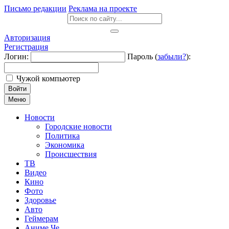
Письмо редакции
Реклама на проекте
Авторизация
Регистрация
Логин:
Пароль (
забыли?
):
Чужой компьютер
Войти
Меню
Новости
Городские новости
Политика
Экономика
Происшествия
ТВ
Видео
Кино
Фото
Здоровье
Авто
Геймерам
Аниме Че