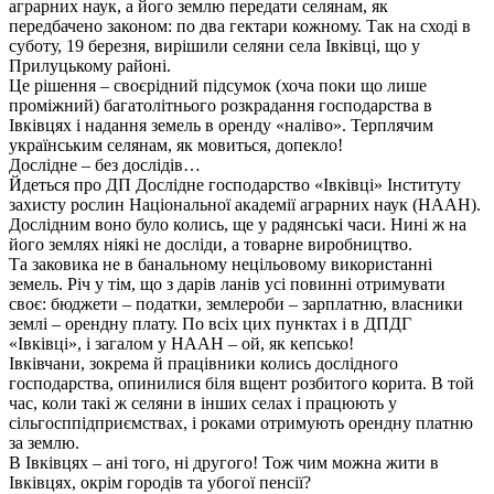
аграрних наук, а його землю передати селянам, як
передбачено законом: по два гектари кожному. Так на сході в
суботу, 19 березня, вирішили селяни села Івківці, що у
Прилуцькому районі.
Це рішення – своєрідний підсумок (хоча поки що лише
проміжний) багатолітнього розкрадання господарства в
Івківцях і надання земель в оренду «наліво». Терплячим
українським селянам, як мовиться, допекло!
Дослідне – без дослідів…
Йдеться про ДП Дослідне господарство «Івківці» Інституту
захисту рослин Національної академії аграрних наук (НААН).
Дослідним воно було колись, ще у радянські часи. Нині ж на
його землях ніякі не досліди, а товарне виробництво.
Та заковика не в банальному нецільовому використанні
земель. Річ у тім, що з дарів ланів усі повинні отримувати
своє: бюджети – податки, землероби – зарплатню, власники
землі – орендну плату. По всіх цих пунктах і в ДПДГ
«Івківці», і загалом у НААН – ой, як кепсько!
Івківчани, зокрема й працівники колись дослідного
господарства, опинилися біля вщент розбитого корита. В той
час, коли такі ж селяни в інших селах і працюють у
сільгосппідприємствах, і роками отримують орендну платню
за землю.
В Івківцях – ані того, ні другого! Тож чим можна жити в
Івківцях, окрім городів та убогої пенсії?