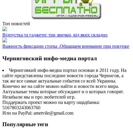
Топ новостей
Відпустка та гаджети: три звички, від яких складно
Важность фиксации стопы .Обращаем внимание при покупке
Черниговский инфо-медиа портал
Черниговкий инфо-медиа портал основан в 2011 году. На
сайте представлены последние новости города Чернигов, а
так же все самые актуальные события со всей Украины.
Конечно же на сайте можно найти и новости всего мира.
Актуальные темы которые обсуждают и о которых говорят.
Незабыли мы и про любителей игр.
Поддержать проект можно на карту ощадбанка:
5167803243063760
Или на PayPal: ametvile@gmail.com
Популярные теги