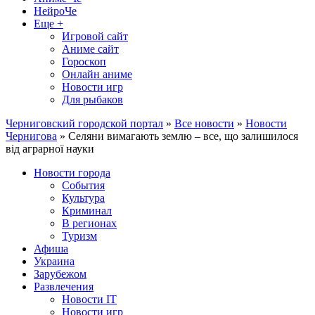
НейроЧе
Еще +
Игровой сайт
Аниме сайт
Гороскоп
Онлайн аниме
Новости игр
Для рыбаков
Черниговский городской портал
»
Все новости
»
Новости
Чернигова
» Селяни вимагають землю – все, що залишилося
від аграрної науки
Новости города
События
Культура
Криминал
В регионах
Туризм
Афиша
Украина
Зарубежом
Развлечения
Новости IT
Новости игр