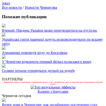
Joker
Все новости
/
Новости Чернигова
Похожие публикации
Вчений: Південь України може перетворитися на пустелю
Українські сорти пшениці хочуть розповсюджувати по всьому
світу
Атрошенко повернув воду до Киселівки
У Чернігові відкриють перший філіал польського вишу
Селяни почали отримувати дотації на худобу
ПАРТНЕРЫ
Інформація надається виключно з ознайомчою метою та не є закликом до участі в азартних іграх чи рекламою азартних
розваг.
Казино з бонусами
Чернигов сегодня
Вечер дома в Чернигове: как онлайнкино постепенно стал