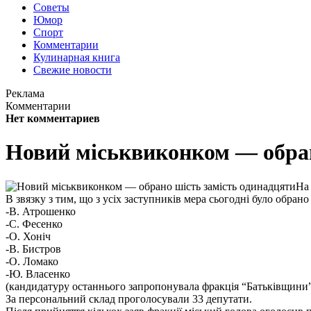
Советы
Юмор
Спорт
Комментарии
Кулинарная книга
Свежие новости
Реклама
Комментарии
Нет комментариев
Новий міськвиконком — обран
На 
В звязку з тим, що з усіх заступників мера сьогодні було обран
-В. Атрошенко
-С. Фесенко
-О. Хоніч
-В. Бистров
-О. Ломако
-Ю. Власенко
(кандидатуру останнього запропонувала фракція “Батьківщини
За персональний склад проголосували 33 депутати.