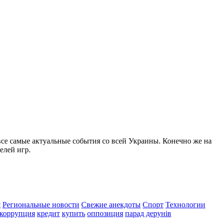
все самые актуальные события со всей Украины. Конечно же на
елей игр.
я
Региональные новости
Свежие анекдоты
Спорт
Технологии
коррупция
кредит
купить
оппозиция
парад дерунів