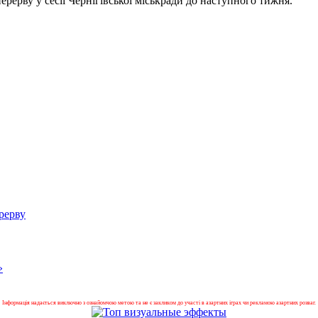
ерерву у сесії Чернігівської міськради до наступного тижня.
рерву
»
Інформація надається виключно з ознайомчою метою та не є закликом до участі в азартних іграх чи рекламою азартних розваг.