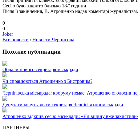
Після прийняття кількох заяв фракції міський голова оголосив п
Сесію було закрито близько 18-ї години.
Після її закінчення, В. Атрошенко надав коментарі журналістам.
0
0
Joker
Все новости
/
Новости Чернигова
Похожие публикации
Обрали нового секретаря міськради
Чи спрацюються Атрошенко з Бистровим?
Чернігівська міськрада: кворуму немає, Атрошенко оголосив пе
Депутати хочуть зняти секретаря Чернігівської міськради
Атрошенко відкрив сесію міськради: «Ялівщину вже захистили
ПАРТНЕРЫ