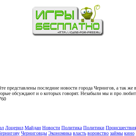
йте представлены последние новости города Чернигов, а так же 
торые обсуждают и о которых говорят. Незабыли мы и про любит
760
ал
Лоцерил
Майдан
Новости
Политика
Политики
Происшестви
Чернигову
Черниговцы
Экономика
власть
воровство
займы
кино