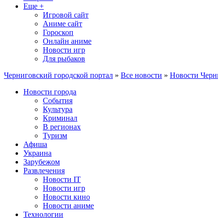
Еще +
Игровой сайт
Аниме сайт
Гороскоп
Онлайн аниме
Новости игр
Для рыбаков
Черниговский городской портал
»
Все новости
»
Новости Черн
Новости города
События
Культура
Криминал
В регионах
Туризм
Афиша
Украина
Зарубежом
Развлечения
Новости IT
Новости игр
Новости кино
Новости аниме
Технологии