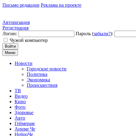
Письмо редакции
Реклама на проекте
Авторизация
Регистрация
Логин:
Пароль (
забыли?
):
Чужой компьютер
Войти
Меню
Новости
Городские новости
Политика
Экономика
Происшествия
ТВ
Видео
Кино
Фото
Здоровье
Авто
Геймерам
Аниме Че
НейроЧе