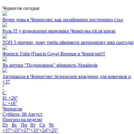
Чернигов сегодня
Вечер дома в Чернигове: как онлайнкино постепенно стал
Роль ІТ у відновленні економіки Чернігова після кризи
ТОП 5 причин, чому треба оформити автоцивілку вже сьогодні
Френсіс Гойя (Francis Goya) Вперше в Чернігові!!!
Як аптеки "Подорожник" вбивають Українців
Автошкола в Чернигове: безопасное вождение для новичков и
+
37
°
C
H:
+
26°
L:
+
16°
Чернигов
Суббота, 08 Август
Прогноз на неделю
Пт
Вс
Пн
Вт
Ср
Чт
+
37°
+
25°
+
27°
+
33°
+
24°
+
25°