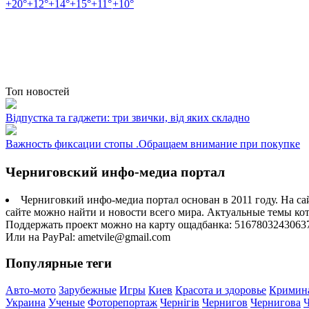
+
20°
+
12°
+
14°
+
15°
+
11°
+
10°
Топ новостей
Відпустка та гаджети: три звички, від яких складно
Важность фиксации стопы .Обращаем внимание при покупке
Черниговский инфо-медиа портал
Черниговкий инфо-медиа портал основан в 2011 году. На са
сайте можно найти и новости всего мира. Актуальные темы ко
Поддержать проект можно на карту ощадбанка: 5167803243063
Или на PayPal: ametvile@gmail.com
Популярные теги
Авто-мото
Зарубежные
Игры
Киев
Красота и здоровье
Кримин
Украина
Ученые
Фоторепортаж
Чернігів
Чернигов
Чернигова