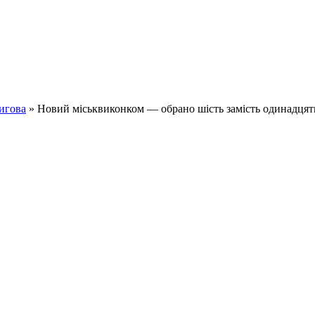
игова
» Новий міськвиконком — обрано шість замість одинадцят