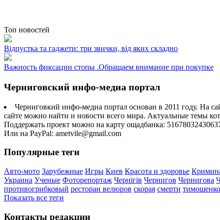
Топ новостей
Відпустка та гаджети: три звички, від яких складно
Важность фиксации стопы .Обращаем внимание при покупке
Черниговский инфо-медиа портал
Черниговкий инфо-медиа портал основан в 2011 году. На са
сайте можно найти и новости всего мира. Актуальные темы ко
Поддержать проект можно на карту ощадбанка: 5167803243063
Или на PayPal: ametvile@gmail.com
Популярные теги
Авто-мото
Зарубежные
Игры
Киев
Красота и здоровье
Кримин
Украина
Ученые
Фоторепортаж
Чернігів
Чернигов
Чернигова
противогрибковый
ресторан велюров
скорая
смерти
тимошенк
Показать все теги
Контакты редакции