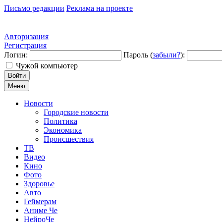
Письмо редакции
Реклама на проекте
Авторизация
Регистрация
Логин:
Пароль (
забыли?
):
Чужой компьютер
Войти
Меню
Новости
Городские новости
Политика
Экономика
Происшествия
ТВ
Видео
Кино
Фото
Здоровье
Авто
Геймерам
Аниме Че
НейроЧе