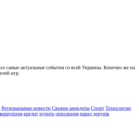
все самые актуальные события со всей Украины. Конечно же на
елей игр.
я
Региональные новости
Свежие анекдоты
Спорт
Технологии
коррупция
кредит
купить
оппозиция
парад дерунів