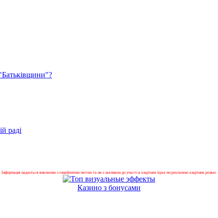
а "Батьківщини"?
ій раді
Інформація надається виключно з ознайомчою метою та не є закликом до участі в азартних іграх чи рекламою азартних розваг.
Казино з бонусами