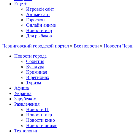
Еще +
Игровой сайт
Аниме сайт
Гороскоп
Онлайн аниме
Новости игр
Для рыбаков
Черниговский городской портал
»
Все новости
»
Новости Черн
Новости города
События
Культура
Криминал
В регионах
Туризм
Афиша
Украина
Зарубежом
Развлечения
Новости IT
Новости игр
Новости кино
Новости аниме
Технологии