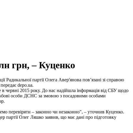
лн грн, – Куценко
ції Радикальної партії Олега Авер'янова пов’язані зі справою
передає depo.ua.
е в червні 2015 року. До нас надійшла інформація від СБУ щодо
лужбові особи ДСНС за змовою з посадовими особами
ор.
емо перевіряти – законно чи незаконно", – уточнив Куценко.
дер партії Олег Ляшко заявив, що має дані про підготовку