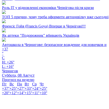
Роль ІТ у відновленні економіки Чернігова після кризи
ТОП 5 причин, чому треба оформити автоцивілку вже сьогодні
Френсіс Гойя (Francis Goya) Вперше в Чернігові!!!
Як аптеки "Подорожник" вбивають Українців
Автошкола в Чернигове: безопасное вождение для новичков и
+
37
°
C
H:
+
26°
L:
+
16°
Чернигов
Суббота, 08 Август
Прогноз на неделю
Пт
Вс
Пн
Вт
Ср
Чт
+
37°
+
25°
+
27°
+
33°
+
24°
+
25°
+
20°
+
12°
+
14°
+
15°
+
11°
+
10°