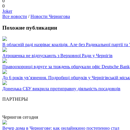
0
0
Joker
Все новости
/
Новости Чернигова
Похожие публикации
В обласній раді назріває коаліція. Але без Радикальної партії т
Атрошенка не відпускають з Верховної Ради у Чернігів
Правоохоронці вдруге за тиждень обшукали офіс Deutsche Bank
До 6 років ув’язнення. Подробиці обшуків у Чернігівській міськ
Донецька СБУ викрила протиправну діяльність посадовців
ПАРТНЕРЫ
Чернигов сегодня
Вечер дома в Чернигове: как онлайнкино постепенно стал