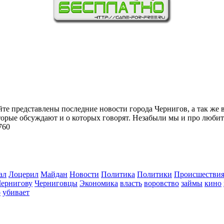
йте представлены последние новости города Чернигов, а так же 
торые обсуждают и о которых говорят. Незабыли мы и про любит
760
ал
Лоцерил
Майдан
Новости
Политика
Политики
Происшестви
Чернигову
Черниговцы
Экономика
власть
воровство
займы
кино
о
убивает