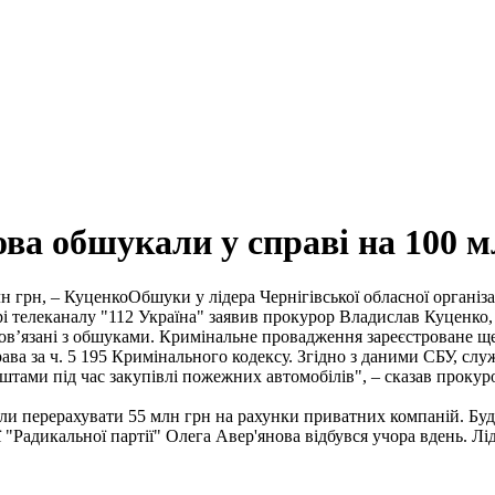
ва обшукали у справі на 100 м
Обшуки у лідера Чернігівської обласної організа
і телеканалу "112 Україна" заявив прокурор Владислав Куценко, 
е пов’язані з обшуками. Кримінальне провадження зареєстроване щ
ава за ч. 5 195 Кримінального кодексу. Згідно з даними СБУ, с
штами під час закупівлі пожежних автомобілів", – сказав прокур
лили перерахувати 55 млн грн на рахунки приватних компаній. Буд
ї "Радикальної партії" Олега Авер'янова відбувся учора вдень. Лі