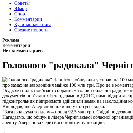
Советы
Юмор
Спорт
Комментарии
Кулинарная книга
Свежие новости
Реклама
Комментарии
Нет комментариев
Головного "радикала" Черніго
про замах на заволодіння майже 100 млн грн. Про це в коментар
"Будь-які події, пов’язані з обранням голови обласної ради, н
документів пов’язаних із тендерами в ДСНС, нами відкрита спр
підконтрольних підприємств здійснили замах на заволодіння ко
Він додав, що Авер’янов поки що у статусі свідка.
"Загальна сума тендеру – понад 92,5 млн грн. Слідчі не дозво
Нагадаємо, що обшук в лідера Чернігівської обласної організаці
арешту Авер'янова через його політичну позицію.