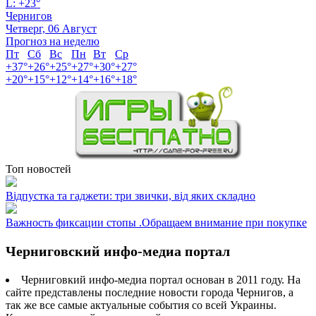
L:
+
23°
Чернигов
Четверг, 06 Август
Прогноз на неделю
Пт
Сб
Вс
Пн
Вт
Ср
+
37°
+
26°
+
25°
+
27°
+
30°
+
27°
+
20°
+
15°
+
12°
+
14°
+
16°
+
18°
Топ новостей
Відпустка та гаджети: три звички, від яких складно
Важность фиксации стопы .Обращаем внимание при покупке
Черниговский инфо-медиа портал
Черниговкий инфо-медиа портал основан в 2011 году. На
сайте представлены последние новости города Чернигов, а
так же все самые актуальные события со всей Украины.