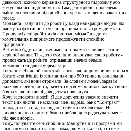
діяльності кожного керівника структурного підрозділу або
комунального підприємства. Там де потрібно, проведемо
зміни, оголосивши відкритй конкурс на заміщення вакантних
посад.
Моя мета - залучити до роботи у владі найкращих людей, які
зможуть ефективно та чесно працювати для громади міста.
Прошу всіх співробітників системи міської влади та
комунальних підприємств продовжувати спокійно
працювати.
Всі зміни будуть виваженими та торкнуться лише частини
керівної ланки. Ті ж, хто сумлінно виконував свою роботу -
продовжать це робити, отримавши значно більше
можливостей для самореалізації.
І останнє. Як до обраного міського голови до мене звертається
багато чернігівців із запитанням про 500 гривень соціальної
допомоги, які вони отримали. За словами людей, зараз їм
надходять певні листи, начебто від комерційного банку і вони
бояться, що ці гроші доведеться повернути.
Хочу заспокоїти людей. Я дав доручення уважно вивчити
текст цих листів, і наскільки мені відомо, банк “Контракт”
знаходиться в стадії ліквідації і нічого не недсилав. Не
виключно, що ці листи були спробою дискредитувати мене
під час виборів.
Тому, почувайте себе спокійно! Майбутнє цієї програми ми
визначимо спільно з усією громадою міста, але ті, хто вже