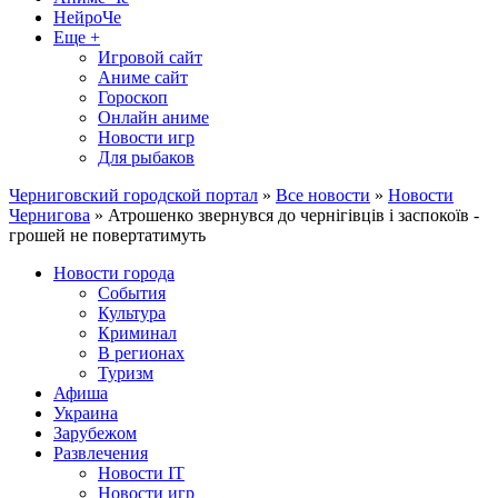
НейроЧе
Еще +
Игровой сайт
Аниме сайт
Гороскоп
Онлайн аниме
Новости игр
Для рыбаков
Черниговский городской портал
»
Все новости
»
Новости
Чернигова
» Атрошенко звернувся до чернігівців і заспокоїв -
грошей не повертатимуть
Новости города
События
Культура
Криминал
В регионах
Туризм
Афиша
Украина
Зарубежом
Развлечения
Новости IT
Новости игр