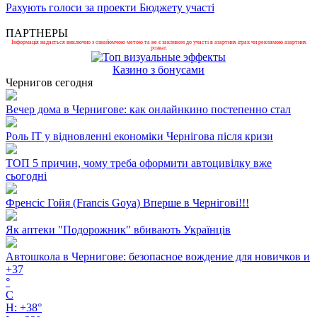
Рахують голоси за проекти Бюджету участі
ПАРТНЕРЫ
Інформація надається виключно з ознайомчою метою та не є закликом до участі в азартних іграх чи рекламою азартних
розваг.
Казино з бонусами
Чернигов сегодня
Вечер дома в Чернигове: как онлайнкино постепенно стал
Роль ІТ у відновленні економіки Чернігова після кризи
ТОП 5 причин, чому треба оформити автоцивілку вже
сьогодні
Френсіс Гойя (Francis Goya) Вперше в Чернігові!!!
Як аптеки "Подорожник" вбивають Українців
Автошкола в Чернигове: безопасное вождение для новичков и
+
37
°
C
H:
+
38°