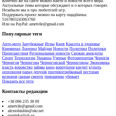
Конечно же на сайте можно найти и новости всего мира.
Актуальные темы которые обсуждают и о которых говорят.
Незабыли мы и про любителей игр.
Поддержать проект можно на карту ощадбанка:
5167803243063760
Или на PayPal: ametvile@gmail.com
Популярные теги
Авто-мото
Зарубежные
Игры
Киев
Красота и здоровье
Криминал
Лоцерил
Майдан
Новости
Политика
Политики
Происшествия
Региональные новости
Свежие анекдоты
Спорт
Технологии
Украина
Ученые
Фоторепортаж
Чернігів
Чернигов
Чернигова
Черниговской
Черниговцы
Экономика
власть
воровство
займы
кино
коррупция
кредит
купить
оппозиция
парад дерунів
противогрибковый
ресторан
велюров
скорая
смерти
тимошенко
убивает
Показать все теги
Контакты редакции
+38 096 235 38 09
ametvile@gmail.com
alextolstuhin@ukr.net
pautinka@ch.ua