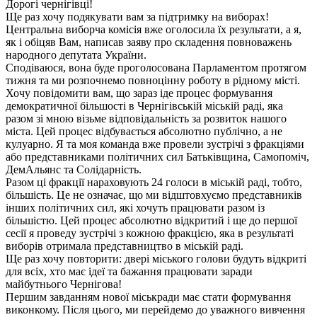
Дорогі чернігівці!
Ще раз хочу подякувати вам за підтримку на виборах!
Центральна виборча комісія вже оголосила їх результати, а я,
як і обіцяв Вам, написав заяву про складення повноважень
народного депутата України.
Сподіваюся, вона буде проголосована Парламентом протягом
тижня та ми розпочнемо повноцінну роботу в рідному місті.
Хочу повідомити вам, що зараз іде процес формування
демократичної більшості в Чернігівській міській раді, яка
разом зі мною візьме відповідальність за розвиток нашого
міста. Цей процес відбувається абсолютно публічно, а не
кулуарно. Я та моя команда вже провели зустрічі з фракціями
або представниками політичних сил Батьківщина, Самопоміч,
ДемАльянс та Солідарність.
Разом ці фракції нараховують 24 голоси в міській раді, тобто,
більшість. Це не означає, що ми відштовхуємо представників
інших політичних сил, які хочуть працювати разом із
більшістю. Цей процес абсолютно відкритий і ще до першої
сесії я проведу зустрічі з кожною фракцією, яка в результаті
виборів отримала представництво в міській раді.
Ще раз хочу повторити: двері міського голови будуть відкриті
для всіх, хто має ідеї та бажання працювати заради
майбутнього Чернігова!
Першим завданням нової міськради має стати формування
виконкому. Після цього, ми перейдемо до уважного вивчення