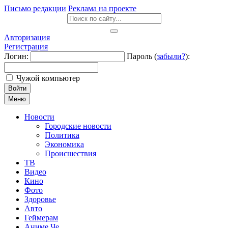
Письмо редакции
Реклама на проекте
Авторизация
Регистрация
Логин:
Пароль (
забыли?
):
Чужой компьютер
Войти
Меню
Новости
Городские новости
Политика
Экономика
Происшествия
ТВ
Видео
Кино
Фото
Здоровье
Авто
Геймерам
Аниме Че