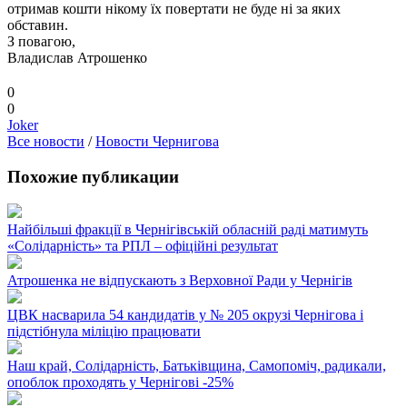
отримав кошти нікому їх повертати не буде ні за яких
обставин.
З повагою,
Владислав Атрошенко
0
0
Joker
Все новости
/
Новости Чернигова
Похожие публикации
Найбільші фракції в Чернігівській обласній раді матимуть
«Солідарність» та РПЛ – офіційні результат
Атрошенка не відпускають з Верховної Ради у Чернігів
ЦВК насварила 54 кандидатів у № 205 окрузі Чернігова і
підстібнула міліцію працювати
Наш край, Солідарність, Батьківщина, Самопоміч, радикали,
опоблок проходять у Чернігові -25%