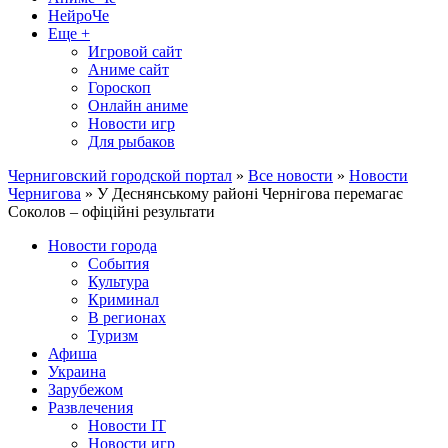
НейроЧе
Еще +
Игровой сайт
Аниме сайт
Гороскоп
Онлайн аниме
Новости игр
Для рыбаков
Черниговский городской портал
»
Все новости
»
Новости
Чернигова
» У Деснянському районі Чернігова перемагає
Соколов – офіційні результати
Новости города
События
Культура
Криминал
В регионах
Туризм
Афиша
Украина
Зарубежом
Развлечения
Новости IT
Новости игр