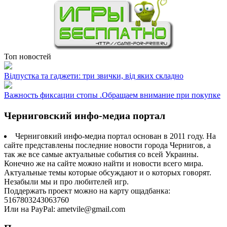
Топ новостей
Відпустка та гаджети: три звички, від яких складно
Важность фиксации стопы .Обращаем внимание при покупке
Черниговский инфо-медиа портал
Черниговкий инфо-медиа портал основан в 2011 году. На
сайте представлены последние новости города Чернигов, а
так же все самые актуальные события со всей Украины.
Конечно же на сайте можно найти и новости всего мира.
Актуальные темы которые обсуждают и о которых говорят.
Незабыли мы и про любителей игр.
Поддержать проект можно на карту ощадбанка:
5167803243063760
Или на PayPal: ametvile@gmail.com