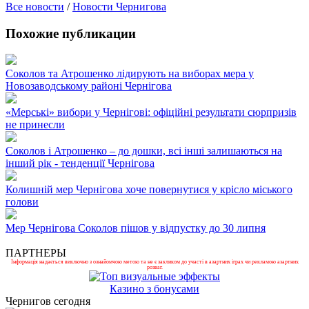
Все новости
/
Новости Чернигова
Похожие публикации
Соколов та Атрошенко лідирують на виборах мера у
Новозаводському районі Чернігова
«Мерські» вибори у Чернігові: офіційні результати сюрпризів
не принесли
Соколов і Атрошенко – до дошки, всі інші залишаються на
інший рік - тенденції Чернігова
Колишній мер Чернігова хоче повернутися у крісло міського
голови
Мер Чернігова Соколов пішов у відпустку до 30 липня
ПАРТНЕРЫ
Інформація надається виключно з ознайомчою метою та не є закликом до участі в азартних іграх чи рекламою азартних
розваг.
Казино з бонусами
Чернигов сегодня