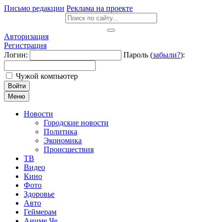
Письмо редакции
Реклама на проекте
Авторизация
Регистрация
Логин:
Пароль (
забыли?
):
Чужой компьютер
Войти
Меню
Новости
Городские новости
Политика
Экономика
Происшествия
ТВ
Видео
Кино
Фото
Здоровье
Авто
Геймерам
Аниме Че