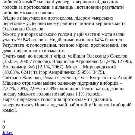
виборчій комісії сьогодні увечері завершили підрахунок
голосів за протоколами з дільниць і встановили результати
виборів міського голови.
Згідно з підсумковим протоколом, лідером «мерських
перегонів» у Деснянському районі є чинний керівник міста
Олександр Соколов.
Усього у виборах міського голови у цій частині міста взяли
участь 59 849 чоловік. Недійсними визнано 1474 бюлетені.
Результати ж голосування, певною мірою, прогнозовані, але
деякі цифри просто вражають.
Судіть самі: до першої п’ятірки увійшли Олександр Соколов
(35,0 %, 20457 голосів), Владислав Атрошенко (21,9 %, 12796),
Володимир Зуб (12,1%, 7067), Микола Миргородський
(10,68%, 6241) та Ігор Андрійченко (5,95%, 3475).
Світлана Живенко, Роман Семешко, Олег Купрієнко та Андрій
Міщенко отримали майже однакову підтримку виборців –
2,32%, 2,8%, 2,9% та 2,9% відповідно. Решта кандидатів на
посаду міського голови не набрала і 1% голосів.
Наразі підрахунок голосів за протоколами з дільниць
завершується у Новозаводській районній у Чернігові виборчій
комісії.
0
0
Joker