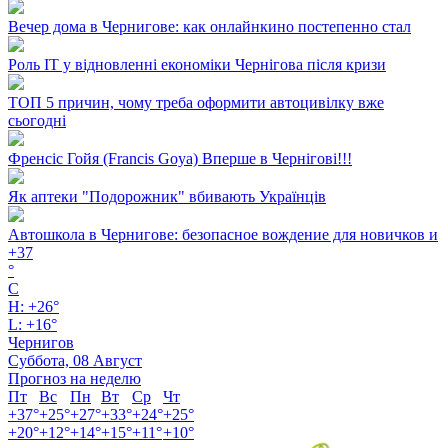
Вечер дома в Чернигове: как онлайнкино постепенно стал
Роль ІТ у відновленні економіки Чернігова після кризи
ТОП 5 причин, чому треба оформити автоцивілку вже
сьогодні
Френсіс Гойя (Francis Goya) Вперше в Чернігові!!!
Як аптеки "Подорожник" вбивають Українців
Автошкола в Чернигове: безопасное вождение для новичков и
+
37
°
C
H:
+
26°
L:
+
16°
Чернигов
Суббота, 08 Август
Прогноз на неделю
Пт
Вс
Пн
Вт
Ср
Чт
+
37°
+
25°
+
27°
+
33°
+
24°
+
25°
+
20°
+
12°
+
14°
+
15°
+
11°
+
10°