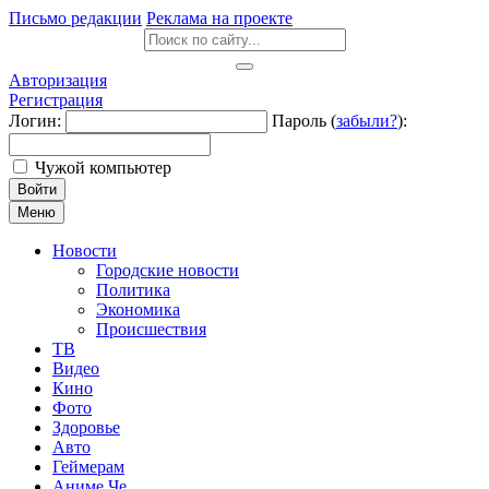
Письмо редакции
Реклама на проекте
Авторизация
Регистрация
Логин:
Пароль (
забыли?
):
Чужой компьютер
Войти
Меню
Новости
Городские новости
Политика
Экономика
Происшествия
ТВ
Видео
Кино
Фото
Здоровье
Авто
Геймерам
Аниме Че