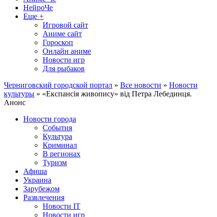
НейроЧе
Еще +
Игровой сайт
Аниме сайт
Гороскоп
Онлайн аниме
Новости игр
Для рыбаков
Черниговский городской портал
»
Все новости
»
Новости
культуры
» «Експансія живопису» від Петра Лебединця.
Анонс
Новости города
События
Культура
Криминал
В регионах
Туризм
Афиша
Украина
Зарубежом
Развлечения
Новости IT
Новости игр