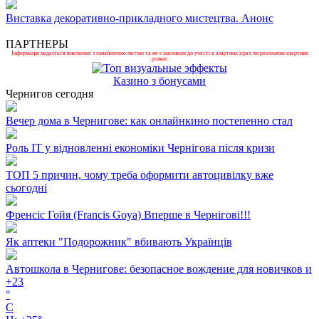
Виставка декоративно-прикладного мистецтва. Анонс
ПАРТНЕРЫ
Інформація надається виключно з ознайомчою метою та не є закликом до участі в азартних іграх чи рекламою азартних
розваг.
Казино з бонусами
Чернигов сегодня
Вечер дома в Чернигове: как онлайнкино постепенно стал
Роль ІТ у відновленні економіки Чернігова після кризи
ТОП 5 причин, чому треба оформити автоцивілку вже
сьогодні
Френсіс Гойя (Francis Goya) Вперше в Чернігові!!!
Як аптеки "Подорожник" вбивають Українців
Автошкола в Чернигове: безопасное вождение для новичков и
+
23
°
C