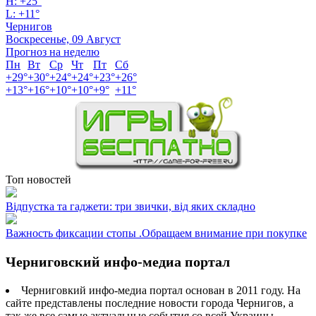
H:
+
25°
L:
+
11°
Чернигов
Воскресенье, 09 Август
Прогноз на неделю
Пн
Вт
Ср
Чт
Пт
Сб
+
29°
+
30°
+
24°
+
24°
+
23°
+
26°
+
13°
+
16°
+
10°
+
10°
+
9°
+
11°
Топ новостей
Відпустка та гаджети: три звички, від яких складно
Важность фиксации стопы .Обращаем внимание при покупке
Черниговский инфо-медиа портал
Черниговкий инфо-медиа портал основан в 2011 году. На
сайте представлены последние новости города Чернигов, а
так же все самые актуальные события со всей Украины.