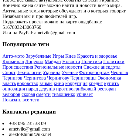
Конечно же на сайте можно найти и новости всего мира.
Актуальные темы которые обсуждают и о которых говорят.
Незабыли мы и про любителей игр.
Поддержать проект можно на карту ощадбанка:
5167803243063760
Или на PayPal: ametvile@gmail.com
Популярные теги
Авто-мото
Зарубежные
Игры
Киев
Красота и здоровье
Криминал
Лоцерил
Майдан
Новости
Политика
Политики
Происшествия
Региональные новости
Свежие анекдоты
Спорт
Технологии
Украина
Ученые
Фоторепортаж
Чернігів
Чернигов
Чернигова
Чернигову
Черниговцы
Экономика
власть
воровство
займы
кино
коррупция
кредит
купить
оппозиция
парад дерунів
противогрибковый
ресторан
велюров
скорая
смерти
тимошенко
убивает
Показать все теги
Контакты редакции
+38 096 235 38 09
ametvile@gmail.com
alextolstuhin@ukr.net