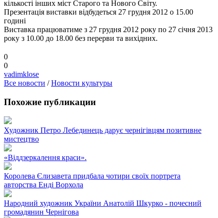
кількості інших міст Старого та Нового Світу.
Презентація виставки відбудеться 27 грудня 2012 о 15.00
годині
Виставка працюватиме з 27 грудня 2012 року по 27 січня 2013
року з 10.00 до 18.00 без перерви та вихідних.
0
0
vadimklose
Все новости
/
Новости культуры
Похожие публикации
Художник Петро Лебединець дарує чернігівцям позитивне
мистецтво
«Віддзеркалення краси».
Королева Єлизавета придбала чотири своїх портрета
авторства Енді Ворхола
Народний художник України Анатолій Шкурко - почесний
громадянин Чернігова