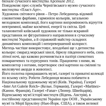
бієнале сучасного мистецтва Арсенале 2012.
Повідомляє прес-служба Чернігівського музею сучасного
мистецтва «Пласт-Арт».
Художник світового рівня – Петро Лебединець відомий
соковитими фарбами, гармонією кольорів, загальною
мелодикою композиції, його картини випромінюють відчуття
невтримної, майже космічної, енергії та світла. Цей
талановитий київський художник не тільки яскравий
представник не фігуративного направлення в сучасному
мистецтві України, а й справжній майстер складних
динамічних композицій і неперевершений колорист.
Митець частіше використовує, вподобані ще з дитинства
кольори: смарагд морської хвилі, бірюзу південного неба, синь
літної ночі, що казково розчиняється в палітрі спекотних
помаранчевих та пурпурних тонів. Працюючи з ними, як
композитор з нотами, перетворює свої картини на сміливі та
милозвучні акорди в живописі.
Його полотна прикрашають музеї, галереї та приватні колекції
по всьому світу. Роботи Лебединця можна побачити в
Національному художньому музеї (Київ. Україна), Галереї
«Inter Art Galerie Reich» (Кельн. Германія), Галереї «Martinez»
(Канни. Франція), Галереї «Fanar» (Люнер. Швейцарія),
Віденському музеї історії мистецтв (Відень. Австрія), в
постійному представництві України при ООН , Українському
музеї та Мерії Брукліну (Нью-Йорк. США), а також великої