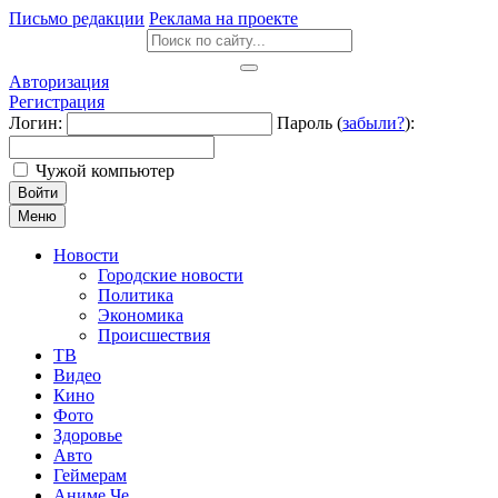
Письмо редакции
Реклама на проекте
Авторизация
Регистрация
Логин:
Пароль (
забыли?
):
Чужой компьютер
Войти
Меню
Новости
Городские новости
Политика
Экономика
Происшествия
ТВ
Видео
Кино
Фото
Здоровье
Авто
Геймерам
Аниме Че