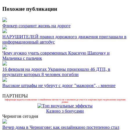
Похожие публикации
Фликер сохранит жизнь на дороге
НАРУШИТЕЛЕЙ правил дорожного движения приглашали в
информационный автобус
Чему нужно учить современных Красную Шапочку и
Мальчика с пальчик
16 февраля на дорогах Украины произошло 46 ДТП, в
результате которых 8 человек погибли
Высокие штрафы не уберут с дорог "мажоров", - мнение
ПАРТНЕРЫ
Інформація надається виключно з ознайомчою метою та не є закликом до участі в азартних іграх чи рекламою азартних
розваг.
Казино з бонусами
Чернигов сегодня
Вечер дома в Чернигове: как онлайнкино постепенно стал