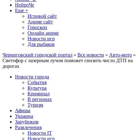
НейроЧе
Еще +
Игровой сайт
Аниме сайт
Гороскоп
Онлайн аниме
Новости игр
Для рыбаков
Черниговский городской портал
»
Все новости
»
Авто-мото
»
Светофор с лазерным лучом поможет снизить число ДТП на
дорогах
Новости города
События
Культура
Криминал
В регионах
Туризм
Афиша
Украина
Зарубежом
Развлечения
Новости IT
Новости игр