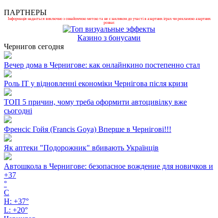
ПАРТНЕРЫ
Інформація надається виключно з ознайомчою метою та не є закликом до участі в азартних іграх чи рекламою азартних
розваг.
Казино з бонусами
Чернигов сегодня
Вечер дома в Чернигове: как онлайнкино постепенно стал
Роль ІТ у відновленні економіки Чернігова після кризи
ТОП 5 причин, чому треба оформити автоцивілку вже
сьогодні
Френсіс Гойя (Francis Goya) Вперше в Чернігові!!!
Як аптеки "Подорожник" вбивають Українців
Автошкола в Чернигове: безопасное вождение для новичков и
+
37
°
C
H:
+
37°
L:
+
20°