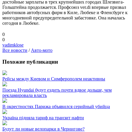
достойные зарплаты в трех крупнейших городах Шлезвига-
Гольштейна продолжается. Профсоюз ver.di впервые призвал
работников автобусных фирм в Киле, Любеке и Фленсбурге к
многодневной предупредительной забастовке. Она началась
сегодня в Любеке.
0
0
vadimklose
Все новости
/
Авто-мото
Похожие публикации
Рейсы между Киевом и Симферополем неактивны
Поезда Hyundai будут ездить почти вдвое дольше, чем
рекламировала власть
В окрестностях Парижа объявился серийный убийца
Україна підняла тариф на транзит нафти
Будут ли новые велопарки в Чернигове?