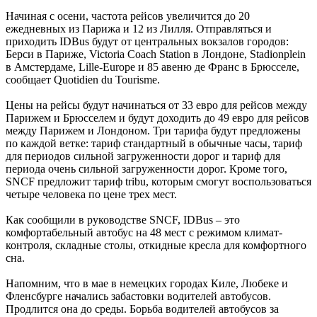
Начиная с осени, частота рейсов увеличится до 20
ежедневных из Парижа и 12 из Лилля. Отправляться и
приходить IDBus будут от центральных вокзалов городов:
Берси в Париже, Victoria Coach Station в Лондоне, Stadionplein
в Амстердаме, Lille-Europe и 85 авеню де Франс в Брюсселе,
сообщает Quotidien du Tourisme.
Цены на рейсы будут начинаться от 33 евро для рейсов между
Парижем и Брюсселем и будут доходить до 49 евро для рейсов
между Парижем и Лондоном. Три тарифа будут предложены
по каждой ветке: тариф стандартный в обычные часы, тариф
для периодов сильной загруженности дорог и тариф для
периода очень сильной загруженности дорог. Кроме того,
SNCF предложит тариф tribu, которым смогут воспользоваться
четыре человека по цене трех мест.
Как сообщили в руководстве SNCF, IDBus – это
комфортабельный автобус на 48 мест с режимом климат-
контроля, складные столы, откидные кресла для комфортного
сна.
Напомним, что в мае в немецких городах Киле, Любеке и
Фленсбурге начались забастовки водителей автобусов.
Продлится она до среды. Борьба водителей автобусов за