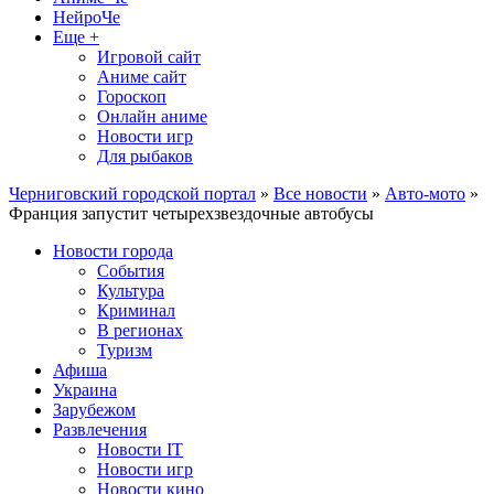
НейроЧе
Еще +
Игровой сайт
Аниме сайт
Гороскоп
Онлайн аниме
Новости игр
Для рыбаков
Черниговский городской портал
»
Все новости
»
Авто-мото
»
Франция запустит четырехзвездочные автобусы
Новости города
События
Культура
Криминал
В регионах
Туризм
Афиша
Украина
Зарубежом
Развлечения
Новости IT
Новости игр
Новости кино