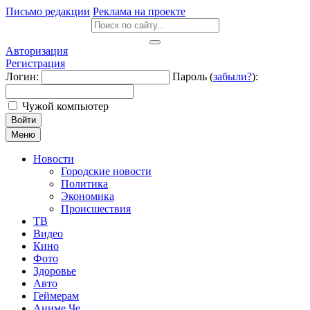
Письмо редакции
Реклама на проекте
Авторизация
Регистрация
Логин:
Пароль (
забыли?
):
Чужой компьютер
Войти
Меню
Новости
Городские новости
Политика
Экономика
Происшествия
ТВ
Видео
Кино
Фото
Здоровье
Авто
Геймерам
Аниме Че