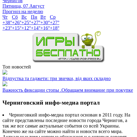
Чернигов
Пятница, 07 Август
Прогноз на неделю
Чт
Сб
Вс
Пн
Вт
Ср
+
38°
+
26°
+
25°
+
27°
+
30°
+
27°
+
23°
+
15°
+
12°
+
14°
+
16°
+
18°
Топ новостей
Відпустка та гаджети: три звички, від яких складно
Важность фиксации стопы .Обращаем внимание при покупке
Черниговский инфо-медиа портал
Черниговкий инфо-медиа портал основан в 2011 году. На
сайте представлены последние новости города Чернигов, а
так же все самые актуальные события со всей Украины.
Конечно же на сайте можно найти и новости всего мира.
Актуальные темы которые обсуждают и о которых говорят.