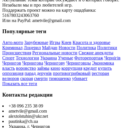
Незабыли мы и про любителей игр.
Поддержать проект можно на карту ощадбанка:
5167803243063760
Или на PayPal: ametvile@gmail.com
Популярные теги
Авто-мото
Зарубежные
Игры
Киев
Красота и здоровье
Криминал
Лоцерил
Майдан
Новости
Политика
Политики
Происшествия
Региональные новости
Свежие анекдоты
Спорт
Технологии
Украина
Ученые
Фоторепортаж
Чернігів
Чернигов
Чернигова
Чернигову
Черниговцы
Экономика
власть
воровство
займы
кино
коррупция
кредит
купить
оппозиция
парад дерунів
противогрибковый
ресторан
велюров
скорая
смерти
тимошенко
убивает
Показать все теги
Контакты редакции
+38 096 235 38 09
ametvile@gmail.com
alextolstuhin@ukr.net
pautinka@ch.ua
Украина, г. Чернигов