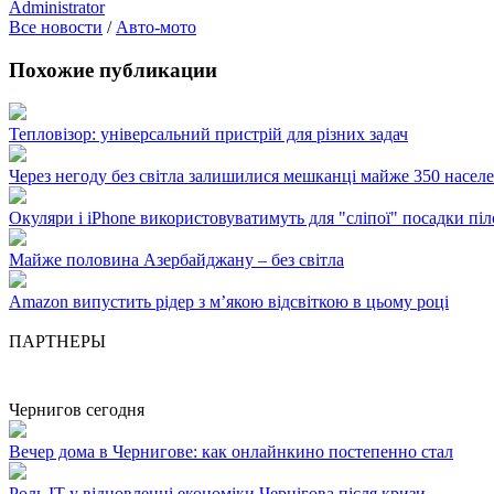
Administrator
Все новости
/
Авто-мото
Похожие публикации
Тепловізор: універсальний пристрій для різних задач
Через негоду без світла залишилися мешканці майже 350 насел
Окуляри і iPhone використовуватимуть для "сліпої" посадки пі
Майже половина Азербайджану – без світла
Amazon випустить рідер з м’якою відсвіткою в цьому році
ПАРТНЕРЫ
Чернигов сегодня
Вечер дома в Чернигове: как онлайнкино постепенно стал
Роль ІТ у відновленні економіки Чернігова після кризи