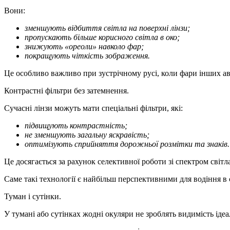
Вони:
зменшують відбиття світла на поверхні лінзи;
пропускають більше корисного світла в око;
знижують «ореоли» навколо фар;
покращують чіткість зображення.
Це особливо важливо при зустрічному русі, коли фари інших а
Контрастні фільтри без затемнення.
Сучасні лінзи можуть мати спеціальні фільтри, які:
підвищують контрастність;
не зменшують загальну яскравість;
оптимізують сприйняття дорожньої розмітки та знаків.
Це досягається за рахунок селективної роботи зі спектром світл
Саме такі технології є найбільш перспективними для водіння в
Туман і сутінки.
У тумані або сутінках жодні окуляри не зроблять видимість ід