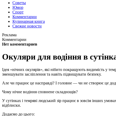
Советы
Юмор
Спорт
Комментарии
Кулинарная книга
Свежие новости
Реклама
Комментарии
Нет комментариев
Окуляри для водіння в сутінка
Ідея «нічних окулярів», які нібито покращують видимість у тем
зменшувати засліплення та навіть підвищувати безпеку.
Але чи працює це насправді? І головне — чи не створює це дод
Чому нічне водіння сповнене складнощів?
У сутінках і темряві людський зір працює в зовсім інших умова
відблиски.
Додаємо до цього: