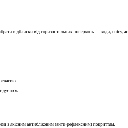
.
брати відблиски від горизонтальних поверхонь — води, снігу, ас
еревагою.
ндується.
нзи з якісним антибліковим (анти-рефлексним) покриттям.