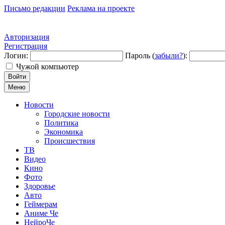
Письмо редакции
Реклама на проекте
Авторизация
Регистрация
Логин:
Пароль (
забыли?
):
Чужой компьютер
Войти
Меню
Новости
Городские новости
Политика
Экономика
Происшествия
ТВ
Видео
Кино
Фото
Здоровье
Авто
Геймерам
Аниме Че
НейроЧе