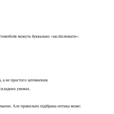
втомобілів можуть буквально «засліплювати».
а, а не простого затемнення.
 складних умовах.
еальною. Але правильно підібрана оптика може: