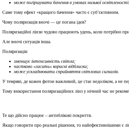
може погіршувати бачення в умовах низької освітленості
Саме тому ефект «кращого бачення» часто є суб’єктивним.
Чому поляризація вночі — це погана ідея?
Поляризаційні лінзи чудово працюють удень, коли потрібно при
Але вночі ситуація інша.
Поляризація:
зменшує інтенсивність світла;
частково «гасить» корисні відблиски;
може ускладнювати сприйняття світлових сигналів.
У темряві, де кожен фотон важливий, це стає недоліком, а не п
Тому використання поляризаційних лінз у нічний час не рекоме
Те що дійсно працює – антиблікові покриття.
Якщо говорити про реальні рішення, то найефективнішими є лі