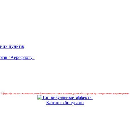
ених пунктів
лотів "Аерофлоту"
Інформація надається виключно з ознайомчою метою та не є закликом до участі в азартних іграх чи рекламою азартних розваг.
Казино з бонусами