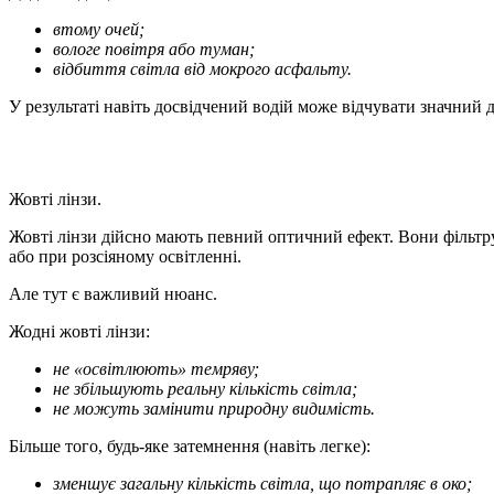
втому очей;
вологе повітря або туман;
відбиття світла від мокрого асфальту.
У результаті навіть досвідчений водій може відчувати значний 
Жовті лінзи.
Жовті лінзи дійсно мають певний оптичний ефект. Вони фільтру
або при розсіяному освітленні.
Але тут є важливий нюанс.
Жодні жовті лінзи:
не «освітлюють» темряву;
не збільшують реальну кількість світла;
не можуть замінити природну видимість.
Більше того, будь-яке затемнення (навіть легке):
зменшує загальну кількість світла, що потрапляє в око;