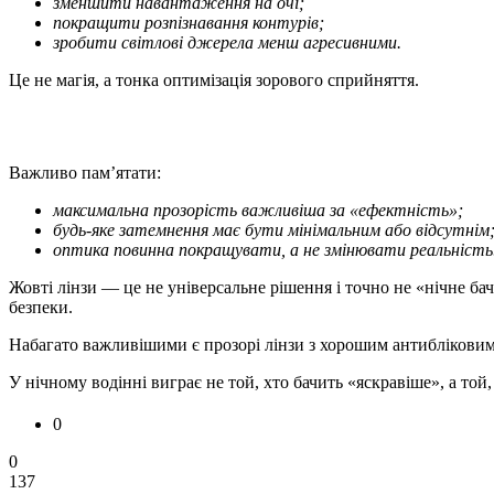
зменшити навантаження на очі;
покращити розпізнавання контурів;
зробити світлові джерела менш агресивними.
Це не магія, а тонка оптимізація зорового сприйняття.
Важливо пам’ятати:
максимальна прозорість важливіша за «ефектність»;
будь-яке затемнення має бути мінімальним або відсутнім
оптика повинна покращувати, а не змінювати реальність
Жовті лінзи — це не універсальне рішення і точно не «нічне б
безпеки.
Набагато важливішими є прозорі лінзи з хорошим антибліковим 
У нічному водінні виграє не той, хто бачить «яскравіше», а той
0
0
137