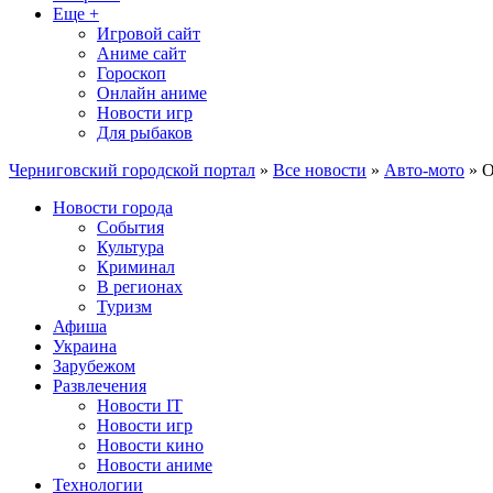
Еще +
Игровой сайт
Аниме сайт
Гороскоп
Онлайн аниме
Новости игр
Для рыбаков
Черниговский городской портал
»
Все новости
»
Авто-мото
» О
Новости города
События
Культура
Криминал
В регионах
Туризм
Афиша
Украина
Зарубежом
Развлечения
Новости IT
Новости игр
Новости кино
Новости аниме
Технологии