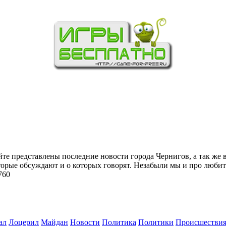
йте представлены последние новости города Чернигов, а так же 
торые обсуждают и о которых говорят. Незабыли мы и про любит
760
ал
Лоцерил
Майдан
Новости
Политика
Политики
Происшестви