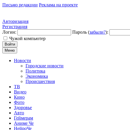
Письмо редакции
Реклама на проекте
Авторизация
Регистрация
Логин:
Пароль (
забыли?
):
Чужой компьютер
Войти
Меню
Новости
Городские новости
Политика
Экономика
Происшествия
ТВ
Видео
Кино
Фото
Здоровье
Авто
Геймерам
Аниме Че
НейроЧе