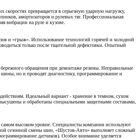
х скоростях превращается в серьезную ударную нагрузку,
пников, амортизаторов и рулевых тяг. Профессиональная
яя вибрации на руле и кузове.
ов и «грыж». Использование технологий горячей и холодной
роводиться только после тщательной дефектовки. Опытный
ют бережного обращения при демонтаже резины. Неправильные
 шины, но и проводят диагностику, программирование и
здействиям. Идеальный вариант - хранение в темном, сухом
 высушены и обработаны специальными защитными составами,
 самом высоком уровне. Специалисты компании используют
тной сезонной смены шин, «Шустов-Авто» выполняет сложный
рограммирование датчиков). Особое внимание уделяется