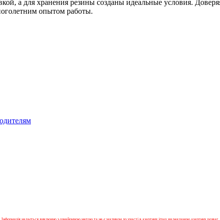
вкой, а для хранения резины созданы идеальные условия. Довер
многолетним опытом работы.
водителям
Інформація надається виключно з ознайомчою метою та не є закликом до участі в азартних іграх чи рекламою азартних розваг.