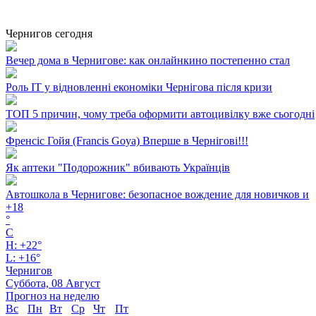
Чернигов сегодня
Вечер дома в Чернигове: как онлайнкино постепенно стал
Роль ІТ у відновленні економіки Чернігова після кризи
ТОП 5 причин, чому треба оформити автоцивілку вже сьогодні
Френсіс Гойя (Francis Goya) Вперше в Чернігові!!!
Як аптеки "Подорожник" вбивають Українців
Автошкола в Чернигове: безопасное вождение для новичков и
+
18
°
C
H:
+
22°
L:
+
16°
Чернигов
Суббота, 08 Август
Прогноз на неделю
Вс
Пн
Вт
Ср
Чт
Пт