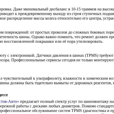
ровка. Даже минимальный дисбаланс в 10-15 граммов на высоки
приводит к преждевременному выходу из строя ступичных подши
ое распределение массы колеса относительно его центра, устран
 повреждений: от простых проколов до сложных боковых порез
рметичность шины. Однако важно помнить, что ремонт должен п
цию восстановленной покрышки или её пора утилизировать.
аботу с электроникой. Датчики давления в шинах (TPMS) требу
енсора. Профессиональные сервисы сегодня не только монтируют
ал чувствительный к ультрафиолету, влажности и химическим во
 шины должны быть тщательно вымыты от дорожных реагентов,
ессе
стов-Авто»
предлагает полный спектр услуг по шиномонтажу на
 бережной работы с дисками любых диаметров. Помимо стандар
 профессиональное обслуживание систем TPMS (диагностика и п