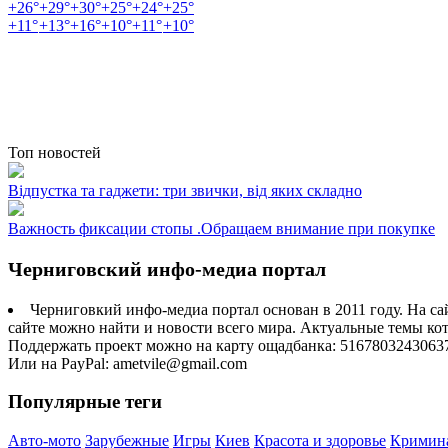
+
26°
+
29°
+
30°
+
25°
+
24°
+
25°
+
11°
+
13°
+
16°
+
10°
+
11°
+
10°
Топ новостей
Відпустка та гаджети: три звички, від яких складно
Важность фиксации стопы .Обращаем внимание при покупке
Черниговский инфо-медиа портал
Черниговкий инфо-медиа портал основан в 2011 году. На са
сайте можно найти и новости всего мира. Актуальные темы ко
Поддержать проект можно на карту ощадбанка: 5167803243063
Или на PayPal: ametvile@gmail.com
Популярные теги
Авто-мото
Зарубежные
Игры
Киев
Красота и здоровье
Кримин