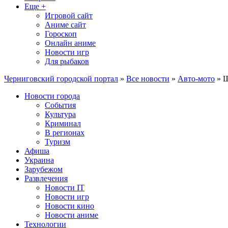
Еще +
Игровой сайт
Аниме сайт
Гороскоп
Онлайн аниме
Новости игр
Для рыбаков
Черниговский городской портал
»
Все новости
»
Авто-мото
» Ш
Новости города
События
Культура
Криминал
В регионах
Туризм
Афиша
Украина
Зарубежом
Развлечения
Новости IT
Новости игр
Новости кино
Новости аниме
Технологии