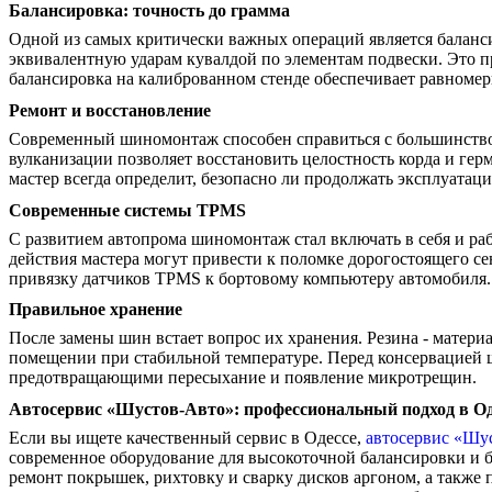
Балансировка: точность до грамма
Одной из самых критически важных операций является баланси
эквивалентную ударам кувалдой по элементам подвески. Это 
балансировка на калиброванном стенде обеспечивает равномерн
Ремонт и восстановление
Современный шиномонтаж способен справиться с большинством
вулканизации позволяет восстановить целостность корда и ге
мастер всегда определит, безопасно ли продолжать эксплуата
Современные системы TPMS
С развитием автопрома шиномонтаж стал включать в себя и р
действия мастера могут привести к поломке дорогостоящего с
привязку датчиков TPMS к бортовому компьютеру автомобиля.
Правильное хранение
После замены шин встает вопрос их хранения. Резина - матери
помещении при стабильной температуре. Перед консервацией
предотвращающими пересыхание и появление микротрещин.
Автосервис «Шустов-Авто»: профессиональный подход в Од
Если вы ищете качественный сервис в Одессе,
автосервис «Шу
современное оборудование для высокоточной балансировки и
ремонт покрышек, рихтовку и сварку дисков аргоном, а также