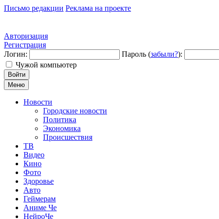
Письмо редакции
Реклама на проекте
Авторизация
Регистрация
Логин:
Пароль (
забыли?
):
Чужой компьютер
Войти
Меню
Новости
Городские новости
Политика
Экономика
Происшествия
ТВ
Видео
Кино
Фото
Здоровье
Авто
Геймерам
Аниме Че
НейроЧе