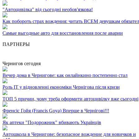
"Автоцивілка" від сьогодні необов'язкова!
Как побороть страх вождения: читать ВСЕМ девушкам обязател
Самые выгодные авто для восстановления после аварии
ПАРТНЕРЫ
Чернигов сегодня
Вечер дома в Чернигове: как онлайнкино постепенно стал
Роль ІТ у відновленні економіки Чернігова після кризи
ТОП 5 причин, чому треба оформити автоцивілку вже сьогодні
Френсіс Гойя (Francis Goya) Вперше в Чернігові!!!
Як аптеки "Подорожник" вбивають Українців
Автошкола в Чернигове: безопасное вождение для новичков и