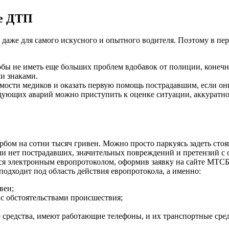
ле ДТП
даже для самого искусного и опытного водителя. Поэтому в пер
тобы не иметь еще больших проблем вдобавок от полиции, конечн
и знаками.
мости медиков и оказать первую помощь пострадавшим, если они
едующих аварий можно приступить к оценке ситуации, аккуратн
бом на сотни тысяч гривен. Можно просто паркуясь задеть стояв
ли нет пострадавших, значительных повреждений и претензий с 
ся электронным европротоколом, оформив заявку на сайте МТСБУ,
подходит под область действия европротокола, а именно:
вен;
 с обстоятельствами происшествия;
 средства, имеют работающие телефоны, и их транспортные сред