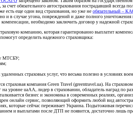
а ОСАГО
запрещено законом. Таким образом на государственном
к, за счет обязательного автострахования пострадавший всегда
е есть еще один вид страхования, но уже не
обязательный – К
, но и в случае угона, повреждений и даже полного уничтожения
ии компенсации, необходимо заключить договор у надежной страх
у страховую компанию, которая гарантированно выплатит комп
 помогут определить надежного страховщика:
 у МТСБУ;
ям;
удаленных страховых услуг, что весьма полезно в условиях вое
 страховая компания Green Travel (greentravel.ua). На страхов
а уровне uaAA, лидер в страховании, обладатель наград по раз
сталкивается бизнес и экономика в современных реалиях, организ
рен онлайн сервис, позволяющий оформить любой вид автострахо
ях, которые сейчас переживает Украина. Подытоживая перечисле
анием и выплатами после ДТП не появится, достаточно лишь пр