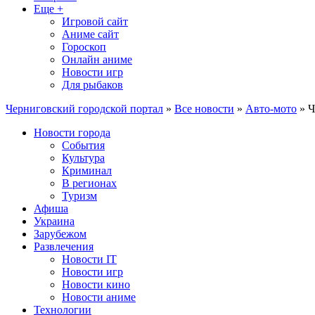
Еще +
Игровой сайт
Аниме сайт
Гороскоп
Онлайн аниме
Новости игр
Для рыбаков
Черниговский городской портал
»
Все новости
»
Авто-мото
» Ч
Новости города
События
Культура
Криминал
В регионах
Туризм
Афиша
Украина
Зарубежом
Развлечения
Новости IT
Новости игр
Новости кино
Новости аниме
Технологии