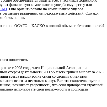
 уровне обеспечивается защита всех участников дорожного
 получит финансовую компенсацию ущерба имуществу или
АСКО
. Оно ориентировано на компенсацию ущерба
 в результате различных непредсказуемых действий. Однако,
овой компании.
енсацию по ОСАГО и КАСКО в полной объеме и без сложностей?
нного положения.
ом рынке с 2008 года, член Национальной Ассоциации
ным сферам деятельности, 41 655 тысяч гривен выплат за 2023
ация всегда находится на связи со своими клиентами,
вания всего за несколько минут. Все это свидетельствует о
нное, возникает уверенность, что если приобрести страховой
авильно использовать свои возможности и соблюдать