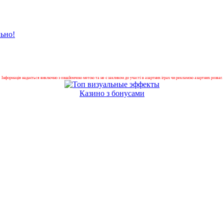
ьно!
Інформація надається виключно з ознайомчою метою та не є закликом до участі в азартних іграх чи рекламою азартних розваг.
Казино з бонусами