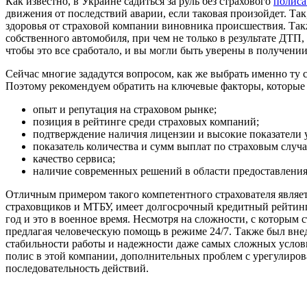
Как известно, в Украине садиться за руль без страхового
полис
движения от последствий аварии, если таковая произойдет. Та
здоровья от страховой компании виновника происшествия. Такж
собственного автомобиля, при чем не только в результате ДТП
чтобы это все сработало, и вы могли быть уверены в получен
Сейчас многие зададутся вопросом, как же выбрать именно т
Поэтому рекомендуем обратить на ключевые факторы, которые
опыт и репутация на страховом рынке;
позиция в рейтинге среди страховых компаний;
подтверждение наличия лицензии и высокие показатели
показатель количества и сумм выплат по страховым случа
качество сервиса;
наличие современных решений в области предоставления 
Отличным примером такого компетентного страхователя является
страховщиков и МТБУ, имеет долгосрочный кредитный рейтинг н
год и это в военное время. Несмотря на сложности, с которым 
предлагая человеческую помощь в режиме 24/7. Также был внед
стабильности работы и надежности даже самых сложных услови
полис в этой компании, дополнительных проблем с урегулиров
последовательность действий.