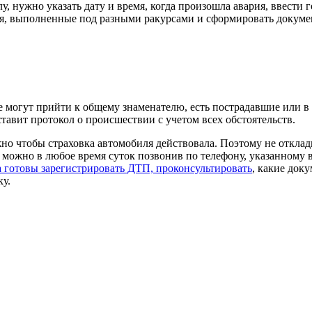
у, нужно указать дату и время, когда произошла авария, ввест
я, выполненные под разными ракурсами и сформировать докумен
 могут прийти к общему знаменателю, есть пострадавшие или в 
авит протокол о происшествии с учетом всех обстоятельств.
но чтобы страховка автомобиля действовала. Поэтому не отклад
 можно в любое время суток позвонив по телефону, указанному в
а готовы зарегистрировать ДТП, проконсультировать
, какие док
у.