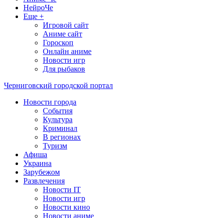
НейроЧе
Еще +
Игровой сайт
Аниме сайт
Гороскоп
Онлайн аниме
Новости игр
Для рыбаков
Черниговский городской портал
Новости города
События
Культура
Криминал
В регионах
Туризм
Афиша
Украина
Зарубежом
Развлечения
Новости IT
Новости игр
Новости кино
Новости аниме