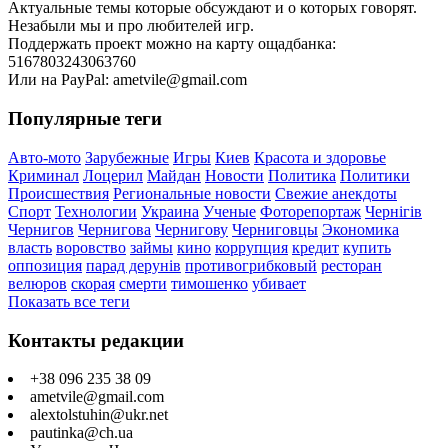
Актуальные темы которые обсуждают и о которых говорят.
Незабыли мы и про любителей игр.
Поддержать проект можно на карту ощадбанка:
5167803243063760
Или на PayPal: ametvile@gmail.com
Популярные теги
Авто-мото
Зарубежные
Игры
Киев
Красота и здоровье
Криминал
Лоцерил
Майдан
Новости
Политика
Политики
Происшествия
Региональные новости
Свежие анекдоты
Спорт
Технологии
Украина
Ученые
Фоторепортаж
Чернігів
Чернигов
Чернигова
Чернигову
Черниговцы
Экономика
власть
воровство
займы
кино
коррупция
кредит
купить
оппозиция
парад дерунів
противогрибковый
ресторан
велюров
скорая
смерти
тимошенко
убивает
Показать все теги
Контакты редакции
+38 096 235 38 09
ametvile@gmail.com
alextolstuhin@ukr.net
pautinka@ch.ua