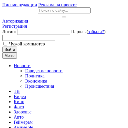
Письмо редакции
Реклама на проекте
Авторизация
Регистрация
Логин:
Пароль (
забыли?
):
Чужой компьютер
Войти
Меню
Новости
Городские новости
Политика
Экономика
Происшествия
ТВ
Видео
Кино
Фото
Здоровье
Авто
Геймерам
Аниме Че