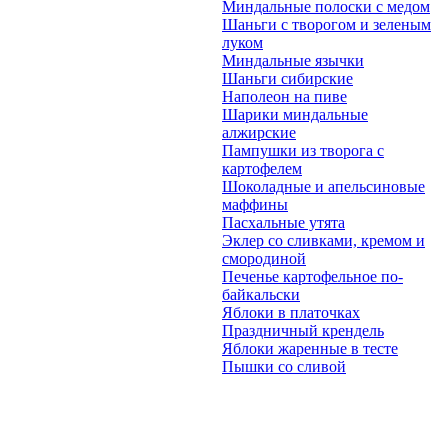
Миндальные полоски с медом
Шаньги с творогом и зеленым
луком
Миндальные язычки
Шаньги сибирские
Наполеон на пиве
Шарики миндальные
алжирские
Пампушки из творога с
картофелем
Шоколадные и апельсиновые
маффины
Пасхальные утята
Эклер со сливками, кремом и
смородиной
Печенье картофельное по-
байкальски
Яблоки в платочках
Праздничный крендель
Яблоки жаренные в тесте
Пышки со сливой