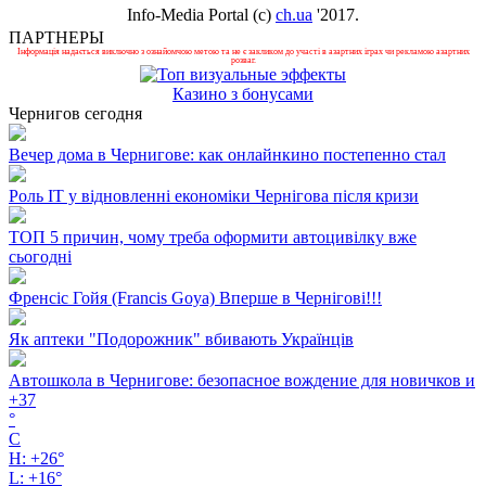
Info-Media Portal (c)
ch.ua
'2017.
ПАРТНЕРЫ
Інформація надається виключно з ознайомчою метою та не є закликом до участі в азартних іграх чи рекламою азартних
розваг.
Казино з бонусами
Чернигов сегодня
Вечер дома в Чернигове: как онлайнкино постепенно стал
Роль ІТ у відновленні економіки Чернігова після кризи
ТОП 5 причин, чому треба оформити автоцивілку вже
сьогодні
Френсіс Гойя (Francis Goya) Вперше в Чернігові!!!
Як аптеки "Подорожник" вбивають Українців
Автошкола в Чернигове: безопасное вождение для новичков и
+
37
°
C
H:
+
26°
L:
+
16°