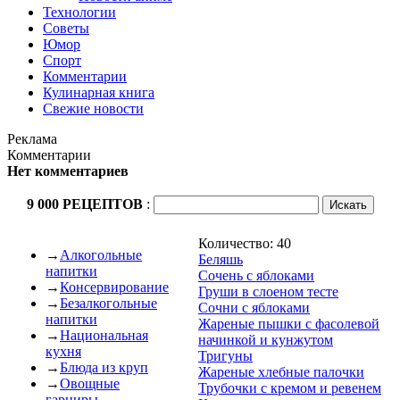
Технологии
Советы
Юмор
Спорт
Комментарии
Кулинарная книга
Свежие новости
Реклама
Комментарии
Нет комментариев
9 000 РЕЦЕПТОВ
:
Количество: 40
→
Алкогольные
Беляшь
напитки
Сочень с яблоками
→
Консервирование
Груши в слоеном тесте
→
Безалкогольные
Сочни с яблоками
напитки
Жареные пышки с фасолевой
→
Национальная
начинкой и кунжутом
кухня
Тригуны
→
Блюда из круп
Жареные хлебные палочки
→
Овощные
Трубочки с кремом и ревенем
гарниры