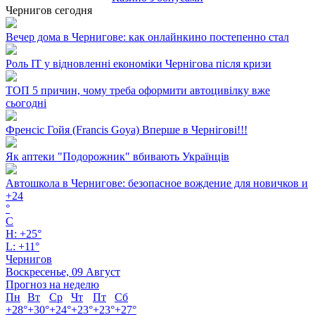
Чернигов сегодня
Вечер дома в Чернигове: как онлайнкино постепенно стал
Роль ІТ у відновленні економіки Чернігова після кризи
ТОП 5 причин, чому треба оформити автоцивілку вже
сьогодні
Френсіс Гойя (Francis Goya) Вперше в Чернігові!!!
Як аптеки "Подорожник" вбивають Українців
Автошкола в Чернигове: безопасное вождение для новичков и
+
24
°
C
H:
+
25°
L:
+
11°
Чернигов
Воскресенье, 09 Август
Прогноз на неделю
Пн
Вт
Ср
Чт
Пт
Сб
+
28°
+
30°
+
24°
+
23°
+
23°
+
27°