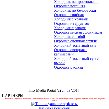
Холодник на простокваше
Окрошка весенняя
Холодник по-белорусски
Окрошка грибная
Холодник с крабами
Окрошка из фруктов
Холодник с раками
Окрошка мясная с донником
Холодник с рыбой
Окрошка овощная летняя
Холодный томатный суп
Окрошка овощная с
кальмарами
Холодный томатный суп с
рыбой
Окрошка русская
Info-Media Portal (c)
ch.ua
'2017.
ПАРТНЕРЫ
Інформація надається виключно з ознайомчою метою та не є закликом до участі в азартних іграх чи рекламою азартних
розваг.
Казино з бонусами