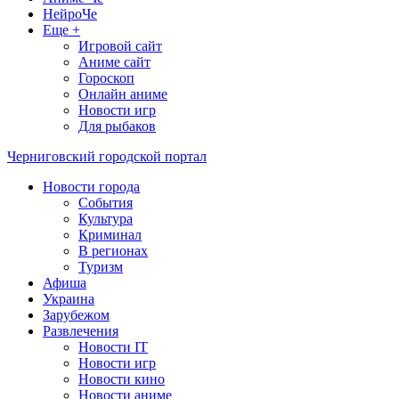
НейроЧе
Еще +
Игровой сайт
Аниме сайт
Гороскоп
Онлайн аниме
Новости игр
Для рыбаков
Черниговский городской портал
Новости города
События
Культура
Криминал
В регионах
Туризм
Афиша
Украина
Зарубежом
Развлечения
Новости IT
Новости игр
Новости кино
Новости аниме