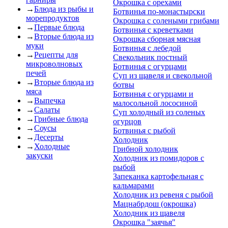
Окрошка с орехами
→
Блюда из рыбы и
Ботвинья по-монаcтырcки
морепродуктов
Окрошка с солеными грибами
→
Первые блюда
Ботвинья с креветками
→
Вторые блюда из
Окрошка сборная мясная
муки
Ботвинья с лебедой
→
Рецепты для
Свекольник постный
микроволновых
Ботвинья с огурцами
печей
Суп из щавеля и свекольной
→
Вторые блюда из
ботвы
мяса
Ботвинья с огурцами и
→
Выпечка
малосольной лососиной
→
Салаты
Суп холодный из соленых
→
Грибные блюда
огурцов
→
Соусы
Ботвинья с рыбой
→
Десерты
Холодник
→
Холодные
Грибной холодник
закуски
Холодник из помидоров с
рыбой
Запеканка картофельная с
кальмарами
Холодник из ревеня с рыбой
Мацнабрдош (окрошка)
Холодник из щавеля
Окрошка "заячья"