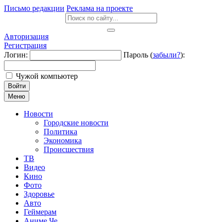
Письмо редакции
Реклама на проекте
Авторизация
Регистрация
Логин:
Пароль (
забыли?
):
Чужой компьютер
Войти
Меню
Новости
Городские новости
Политика
Экономика
Происшествия
ТВ
Видео
Кино
Фото
Здоровье
Авто
Геймерам
Аниме Че