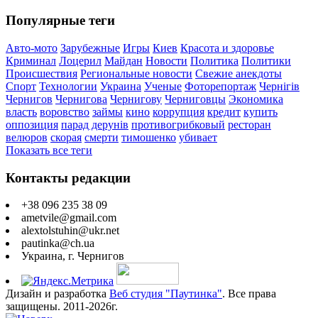
Популярные теги
Авто-мото
Зарубежные
Игры
Киев
Красота и здоровье
Криминал
Лоцерил
Майдан
Новости
Политика
Политики
Происшествия
Региональные новости
Свежие анекдоты
Спорт
Технологии
Украина
Ученые
Фоторепортаж
Чернігів
Чернигов
Чернигова
Чернигову
Черниговцы
Экономика
власть
воровство
займы
кино
коррупция
кредит
купить
оппозиция
парад дерунів
противогрибковый
ресторан
велюров
скорая
смерти
тимошенко
убивает
Показать все теги
Контакты редакции
+38 096 235 38 09
ametvile@gmail.com
alextolstuhin@ukr.net
pautinka@ch.ua
Украина, г. Чернигов
Дизайн и разработка
Веб студия "Паутинка"
. Все права
защищены. 2011-2026г.