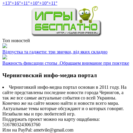
+
13°
+
16°
+
11°
+
10°
+
10°
+
11°
Топ новостей
Відпустка та гаджети: три звички, від яких складно
Важность фиксации стопы .Обращаем внимание при покупке
Черниговский инфо-медиа портал
Черниговкий инфо-медиа портал основан в 2011 году. На
сайте представлены последние новости города Чернигов, а
так же все самые актуальные события со всей Украины.
Конечно же на сайте можно найти и новости всего мира.
Актуальные темы которые обсуждают и о которых говорят.
Незабыли мы и про любителей игр.
Поддержать проект можно на карту ощадбанка:
5167803243063760
Или на PayPal: ametvile@gmail.com