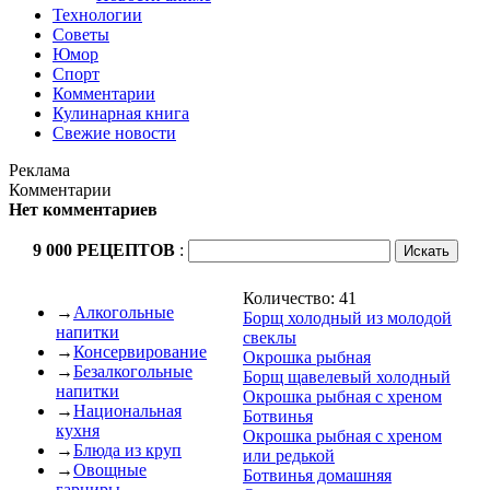
Технологии
Советы
Юмор
Спорт
Комментарии
Кулинарная книга
Свежие новости
Реклама
Комментарии
Нет комментариев
9 000 РЕЦЕПТОВ
:
Количество: 41
→
Алкогольные
Борщ холодный из молодой
напитки
свеклы
→
Консервирование
Окрошка рыбная
→
Безалкогольные
Борщ щавелевый холодный
напитки
Окрошка рыбная с хреном
→
Национальная
Ботвинья
кухня
Окрошка рыбная с хреном
→
Блюда из круп
или редькой
→
Овощные
Ботвинья домашняя
гарниры