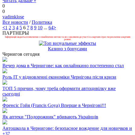
Читать дальше »
0
0
vadimklose
Все новости
/
Политика
<
1
2
3
4
5
6
7
8
9
10
...
64
>
ПАРТНЕРЫ
Інформація надається виключно з ознайомчою метою та не є закликом до участі в азартних іграх чи рекламою азартних
розваг.
Казино з бонусами
Чернигов сегодня
Вечер дома в Чернигове: как онлайнкино постепенно стал
Роль ІТ у відновленні економіки Чернігова після кризи
ТОП 5 причин, чому треба оформити автоцивілку вже
сьогодні
Френсіс Гойя (Francis Goya) Вперше в Чернігові!!!
Як аптеки "Подорожник" вбивають Українців
Автошкола в Чернигове: безопасное вождение для новичков и
+
37