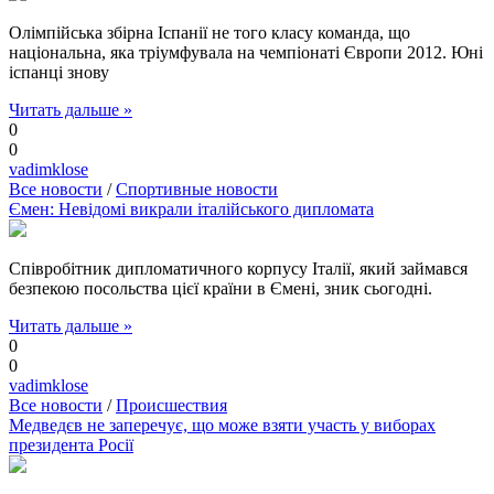
Олімпійська збірна Іспанії не того класу команда, що
національна, яка тріумфувала на чемпіонаті Європи 2012. Юні
іспанці знову
Читать дальше »
0
0
vadimklose
Все новости
/
Спортивные новости
Ємен: Невідомі викрали італійського дипломата
Співробітник дипломатичного корпусу Італії, який займався
безпекою посольства цієї країни в Ємені, зник сьогодні.
Читать дальше »
0
0
vadimklose
Все новости
/
Происшествия
Медведєв не заперечує, що може взяти участь у виборах
президента Росії