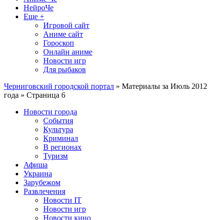
НейроЧе
Еще +
Игровой сайт
Аниме сайт
Гороскоп
Онлайн аниме
Новости игр
Для рыбаков
Черниговский городской портал
» Материалы за Июль 2012
года » Страница 6
Новости города
События
Культура
Криминал
В регионах
Туризм
Афиша
Украина
Зарубежом
Развлечения
Новости IT
Новости игр
Новости кино