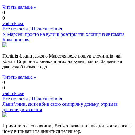
Читать дальше »
0
0
vadimklose
Все новости
/
Происшествия
У Марселі просто на вулиці розстріляли хлопця із автомата
Калашникова
Поліція французького Марселя веде пошук злочинців, які
вбили 16-річного юнака прямо на вулиці міста. За даними
джерела близького до
Читать дальше »
0
0
vadimklose
Все новости
/
Происшествия
Львів’янин, який вбив свою семирічну доньку, отримав
довічне ув’язнення
Причиною свого вчинку батько назвав те, що донька заважала
йому випивати та дивитися телевізор.