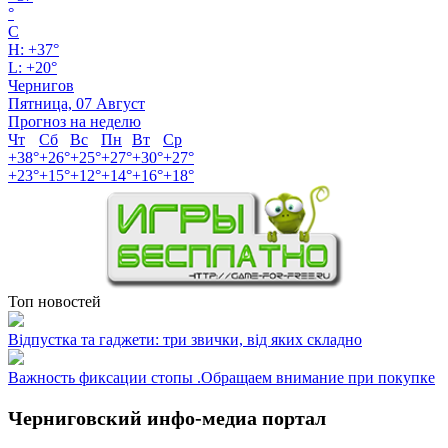
°
C
H:
+
37°
L:
+
20°
Чернигов
Пятница, 07 Август
Прогноз на неделю
Чт
Сб
Вс
Пн
Вт
Ср
+
38°
+
26°
+
25°
+
27°
+
30°
+
27°
+
23°
+
15°
+
12°
+
14°
+
16°
+
18°
Топ новостей
Відпустка та гаджети: три звички, від яких складно
Важность фиксации стопы .Обращаем внимание при покупке
Черниговский инфо-медиа портал