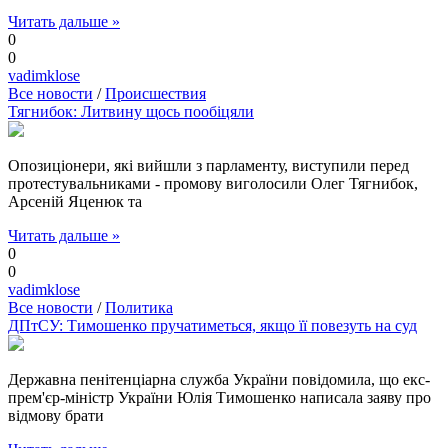
Читать дальше »
0
0
vadimklose
Все новости
/
Происшествия
Тягнибок: Литвину щось пообіцяли
Опозиціонери, які вийшли з парламенту, виступили перед
протестувальниками - промову виголосили Олег Тягнибок,
Арсеній Яценюк та
Читать дальше »
0
0
vadimklose
Все новости
/
Политика
ДПтСУ: Тимошенко пручатиметься, якщо її повезуть на суд
Державна пенітенціарна служба України повідомила, що екс-
прем'єр-міністр України Юлія Тимошенко написала заяву про
відмову брати