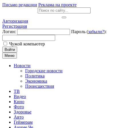
Письмо редакции
Реклама на проекте
Авторизация
Регистрация
Логин:
Пароль (
забыли?
):
Чужой компьютер
Войти
Меню
Новости
Городские новости
Политика
Экономика
Происшествия
ТВ
Видео
Кино
Фото
Здоровье
Авто
Геймерам
Аниме Че