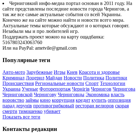
Черниговкий инфо-медиа портал основан в 2011 году. На
сайте представлены последние новости города Чернигов, а
так же все самые актуальные события со всей Украины.
Конечно же на сайте можно найти и новости всего мира.
Актуальные темы которые обсуждают и о которых говорят.
Незабыли мы и про любителей игр.
Поддержать проект можно на карту ощадбанка:
5167803243063760
Или на PayPal: ametvile@gmail.com
Популярные теги
Авто-мото
Зарубежные
Игры
Киев
Красота и здоровье
Криминал
Лоцерил
Майдан
Новости
Политика
Политики
Происшествия
Региональные новости
Спорт
Технологии
Украина
Ученые
Фоторепортаж
Чернігів
Чернигов
Чернигова
Черниговской
Чернигову
Черниговцы
Экономика
власть
воровство
займы
кино
коррупция
кредит
купить
оппозиция
парад дерунів
противогрибковый
ресторан велюров
скорая
смерти
тимошенко
убивает
Показать все теги
Контакты редакции