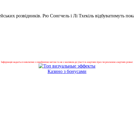
ейських розвідників. Рю Сонгчель і Лі Тхекіль відбуватимуть пок
Інформація надається виключно з ознайомчою метою та не є закликом до участі в азартних іграх чи рекламою азартних розваг.
Казино з бонусами