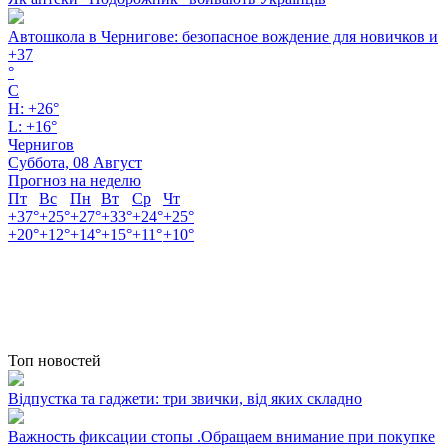
Автошкола в Чернигове: безопасное вождение для новичков и
+
37
°
C
H:
+
26°
L:
+
16°
Чернигов
Суббота, 08 Август
Прогноз на неделю
Пт
Вс
Пн
Вт
Ср
Чт
+
37°
+
25°
+
27°
+
33°
+
24°
+
25°
+
20°
+
12°
+
14°
+
15°
+
11°
+
10°
Топ новостей
Відпустка та гаджети: три звички, від яких складно
Важность фиксации стопы .Обращаем внимание при покупке