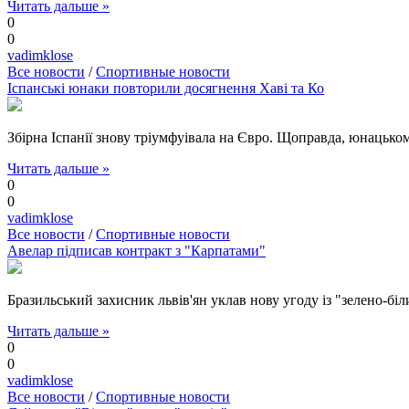
Читать дальше »
0
0
vadimklose
Все новости
/
Спортивные новости
Іспанські юнаки повторили досягнення Хаві та Ко
Збірна Іспанії знову тріумфуівала на Євро. Щоправда, юнацьком
Читать дальше »
0
0
vadimklose
Все новости
/
Спортивные новости
Авелар підписав контракт з "Карпатами"
Бразильський захисник львів'ян уклав нову угоду із "зелено-біл
Читать дальше »
0
0
vadimklose
Все новости
/
Спортивные новости