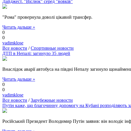
Дайджест. "Віслюк" серед "вовків"
"Рома" провернула доволі цікавий трансфер.
Читать дальше »
0
0
vadimklose
Все новости
/
Спортивные новости
ДТП в Непалі: загинуло 35 людей
Внаслідок аварії автобуса на півдні Непалу загинуло щонаймен
Читать дальше »
0
0
vadimklose
Все новости
/
Зарубежные новости
Путін каже, що благочинну допомогу на Кубані розподіляють з
Російський Президент Володимир Путін заявив: він володіє ін