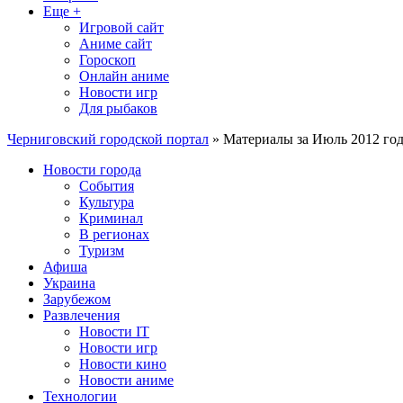
Еще +
Игровой сайт
Аниме сайт
Гороскоп
Онлайн аниме
Новости игр
Для рыбаков
Черниговский городской портал
» Материалы за Июль 2012 год
Новости города
События
Культура
Криминал
В регионах
Туризм
Афиша
Украина
Зарубежом
Развлечения
Новости IT
Новости игр
Новости кино
Новости аниме
Технологии