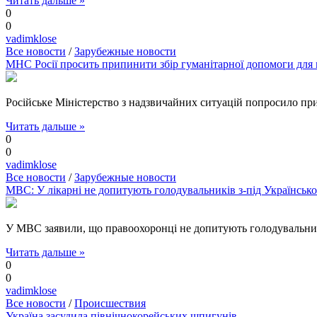
Читать дальше »
0
0
vadimklose
Все новости
/
Зарубежные новости
МНС Росії просить припинити збір гуманітарної допомоги для
Російське Міністерство з надзвичайних ситуацій попросило пр
Читать дальше »
0
0
vadimklose
Все новости
/
Зарубежные новости
МВС: У лікарні не допитують голодувальників з-під Українськ
У МВС заявили, що правоохоронці не допитують голодувальників
Читать дальше »
0
0
vadimklose
Все новости
/
Происшествия
Україна засудила північнокорейських шпигунів