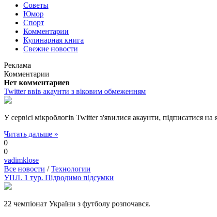
Советы
Юмор
Спорт
Комментарии
Кулинарная книга
Свежие новости
Реклама
Комментарии
Нет комментариев
Twitter ввів акаунти з віковим обмеженням
У сервісі мікроблогів Twitter з'явилися акаунти, підписатися на 
Читать дальше »
0
0
vadimklose
Все новости
/
Технологии
УПЛ. 1 тур. Підводимо підсумки
22 чемпіонат України з футболу розпочався.