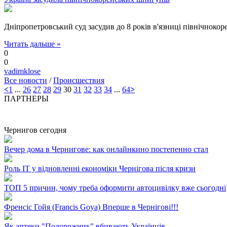
Дніпропетровський суд засудив до 8 років в'язниці північнокор
Читать дальше »
0
0
vadimklose
Все новости
/
Происшествия
<
1
...
26
27
28
29
30
31
32
33
34
...
64
>
ПАРТНЕРЫ
Чернигов сегодня
Вечер дома в Чернигове: как онлайнкино постепенно стал
Роль ІТ у відновленні економіки Чернігова після кризи
ТОП 5 причин, чому треба оформити автоцивілку вже сьогодні
Френсіс Гойя (Francis Goya) Вперше в Чернігові!!!
Як аптеки "Подорожник" вбивають Українців