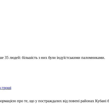
ше 35 людей: більшість з них були індуїстськими паломниками.
а гроші
формацією про те, що у постраждалих від повені районах Кубані