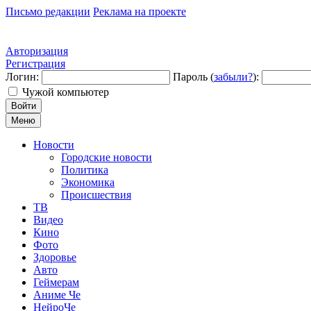
Письмо редакции
Реклама на проекте
Авторизация
Регистрация
Логин:
Пароль (
забыли?
):
Чужой компьютер
Войти
Меню
Новости
Городские новости
Политика
Экономика
Происшествия
ТВ
Видео
Кино
Фото
Здоровье
Авто
Геймерам
Аниме Че
НейроЧе