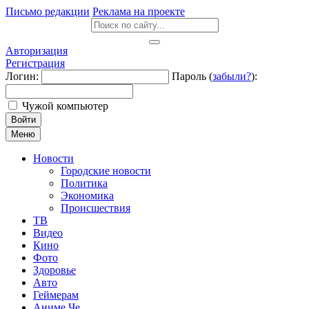
Письмо редакции
Реклама на проекте
Авторизация
Регистрация
Логин:
Пароль (
забыли?
):
Чужой компьютер
Войти
Меню
Новости
Городские новости
Политика
Экономика
Происшествия
ТВ
Видео
Кино
Фото
Здоровье
Авто
Геймерам
Аниме Че