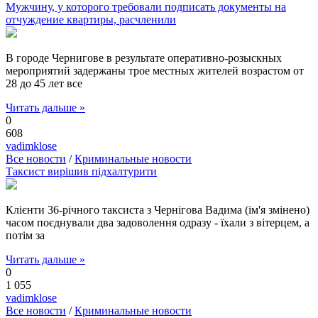
Мужчину, у которого требовали подписать документы на
отчуждение квартиры, расчленили
В городе Чернигове в результате оперативно-розыскных
мероприятий задержаны трое местных жителей возрастом от
28 до 45 лет все
Читать дальше »
0
608
vadimklose
Все новости
/
Криминальные новости
Таксист вирішив підхалтурити
Клієнти 36-річного таксиста з Чернігова Вадима (ім'я змінено)
часом поєднували два задоволення одразу - їхали з вітерцем, а
потім за
Читать дальше »
0
1 055
vadimklose
Все новости
/
Криминальные новости