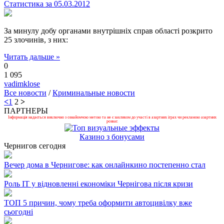
Статистика за 05.03.2012
За минулу добу органами внутрішніх справ області розкрито
25 злочинів, з них:
Читать дальше »
0
1 095
vadimklose
Все новости
/
Криминальные новости
<
1
2
>
ПАРТНЕРЫ
Інформація надається виключно з ознайомчою метою та не є закликом до участі в азартних іграх чи рекламою азартних
розваг.
Казино з бонусами
Чернигов сегодня
Вечер дома в Чернигове: как онлайнкино постепенно стал
Роль ІТ у відновленні економіки Чернігова після кризи
ТОП 5 причин, чому треба оформити автоцивілку вже
сьогодні