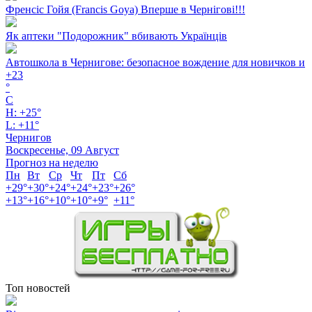
Френсіс Гойя (Francis Goya) Вперше в Чернігові!!!
Як аптеки "Подорожник" вбивають Українців
Автошкола в Чернигове: безопасное вождение для новичков и
+
23
°
C
H:
+
25°
L:
+
11°
Чернигов
Воскресенье, 09 Август
Прогноз на неделю
Пн
Вт
Ср
Чт
Пт
Сб
+
29°
+
30°
+
24°
+
24°
+
23°
+
26°
+
13°
+
16°
+
10°
+
10°
+
9°
+
11°
Топ новостей