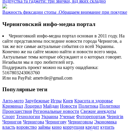
Відпустка та гаджети: три звички, від яких складно
Важность фиксации стопы .Обращаем внимание при покупке
Черниговский инфо-медиа портал
Черниговкий инфо-медиа портал основан в 2011 году. На
сайте представлены последние новости города Чернигов, а
так же все самые актуальные события со всей Украины.
Конечно же на сайте можно найти и новости всего мира.
Актуальные темы которые обсуждают и о которых говорят.
Незабыли мы и про любителей игр.
Поддержать проект можно на карту ощадбанка:
5167803243063760
Или на PayPal: ametvile@gmail.com
Популярные теги
Авто-мото
Зарубежные
Игры
Киев
Красота и здоровье
Криминал
Лоцерил
Майдан
Новости
Политика
Политики
Происшествия
Региональные новости
Свежие анекдоты
Спорт
Технологии
Украина
Ученые
Фоторепортаж
Чернігів
Чернигов
Чернигова
Чернигову
Черниговцы
Экономика
власть
воровство
займы
кино
коррупция
кредит
купить