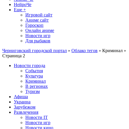
НейроЧе
Еще +
Игровой сайт
Аниме сайт
Гороскоп
Онлайн аниме
Новости игр
Для рыбаков
Черниговский городской портал
»
Облако тегов
» Криминал »
Страница 2
Новости города
События
Культура
Криминал
В регионах
Туризм
Афиша
Украина
Зарубежом
Развлечения
Новости IT
Новости игр
Новости кино