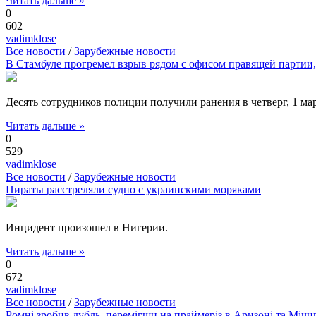
Читать дальше »
0
602
vadimklose
Все новости
/
Зарубежные новости
В Стамбуле прогремел взрыв рядом с офисом правящей партии
Десять сотрудников полиции получили ранения в четверг, 1 ма
Читать дальше »
0
529
vadimklose
Все новости
/
Зарубежные новости
Пираты расстреляли судно с украинскими моряками
Инцидент произошел в Нигерии.
Читать дальше »
0
672
vadimklose
Все новости
/
Зарубежные новости
Ромні зробив дубль, перемігши на праймеріз в Аризоні та Мічи