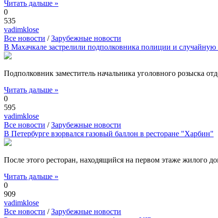
Читать дальше »
0
535
vadimklose
Все новости
/
Зарубежные новости
В Махачкале застрелили подполковника полиции и случайну
Подполковник заместитель начальника уголовного розыска от
Читать дальше »
0
595
vadimklose
Все новости
/
Зарубежные новости
В Петербурге взорвался газовый баллон в ресторане "Харбин"
После этого ресторан, находящийся на первом этаже жилого дом
Читать дальше »
0
909
vadimklose
Все новости
/
Зарубежные новости