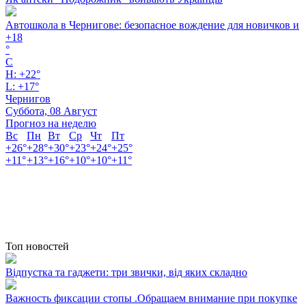
Автошкола в Чернигове: безопасное вождение для новичков и
+
18
°
C
H:
+
22°
L:
+
17°
Чернигов
Суббота, 08 Август
Прогноз на неделю
Вс
Пн
Вт
Ср
Чт
Пт
+
26°
+
28°
+
30°
+
23°
+
24°
+
25°
+
11°
+
13°
+
16°
+
10°
+
10°
+
11°
Топ новостей
Відпустка та гаджети: три звички, від яких складно
Важность фиксации стопы .Обращаем внимание при покупке