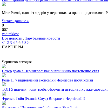
Мітт Ромні, один із лідерів у перегонах за право представляти
Читать дальше »
0
667
vadimklose
Все новости
/
Зарубежные новости
<
1
2
3
4
5
6
7
8
>
ПАРТНЕРЫ
Чернигов сегодня
Вечер дома в Чернигове: как онлайнкино постепенно стал
Роль ІТ у відновленні економіки Чернігова після кризи
ТОП 5 причин, чому треба оформити автоцивілку вже сьогодні
Френсіс Гойя (Francis Goya) Вперше в Чернігові!!!
Як аптеки "Подорожник" вбивають Українців