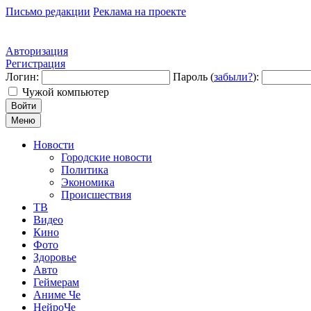
Письмо редакции
Реклама на проекте
Авторизация
Регистрация
Логин:
Пароль (
забыли?
):
Чужой компьютер
Войти
Меню
Новости
Городские новости
Политика
Экономика
Происшествия
ТВ
Видео
Кино
Фото
Здоровье
Авто
Геймерам
Аниме Че
НейроЧе