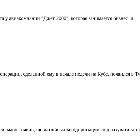
та у авиакомпании "Джет-2000", которая занимается бизнес- и
ерации, сделанной ему в начале недели на Кубе, появился в Twi
йкманіс заявив, що латвійським підприємцям слід рахуватися з 