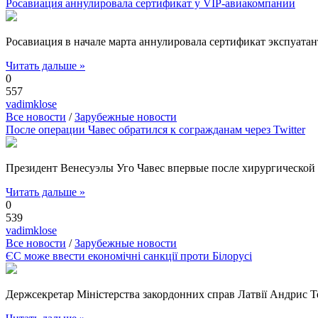
Росавиация аннулировала сертификат у VIP-авиакомпании
Росавиация в начале марта аннулировала сертификат экспуатан
Читать дальше »
0
557
vadimklose
Все новости
/
Зарубежные новости
После операции Чавес обратился к согражданам через Twitter
Президент Венесуэлы Уго Чавес впервые после хирургической оп
Читать дальше »
0
539
vadimklose
Все новости
/
Зарубежные новости
ЄС може ввести економічні санкції проти Білорусі
Держсекретар Міністерства закордонних справ Латвії Андрис Те