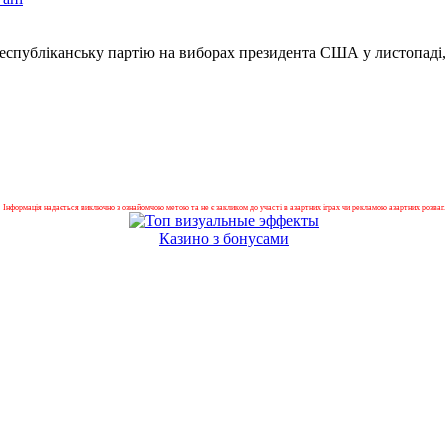
 Республіканську партію на виборах президента США у листопаді,
Інформація надається виключно з ознайомчою метою та не є закликом до участі в азартних іграх чи рекламою азартних розваг.
Казино з бонусами