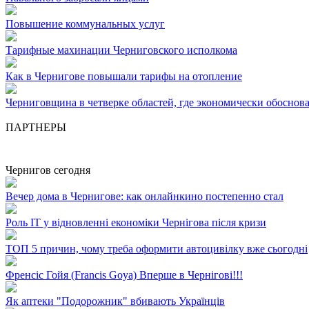
Повышение коммунальных услуг
Тарифные махинации Черниговского исполкома
Как в Чернигове повышали тарифы на отопление
Черниговщина в четверке областей, где экономически обоснова
ПАРТНЕРЫ
Чернигов сегодня
Вечер дома в Чернигове: как онлайнкино постепенно стал
Роль ІТ у відновленні економіки Чернігова після кризи
ТОП 5 причин, чому треба оформити автоцивілку вже сьогодні
Френсіс Гойя (Francis Goya) Вперше в Чернігові!!!
Як аптеки "Подорожник" вбивають Українців