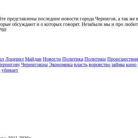
йте представлены последние новости города Чернигов, а так же 
торые обсуждают и о которых говорят. Незабыли мы и про любит
760
ал
Лоцерил
Майдан
Новости
Политика
Политики
Происшестви
Чернигову
Черниговцы
Экономика
власть
воровство
займы
кино
о
убивает