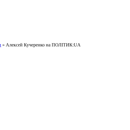
и
» Алексей Кучеренко на ПОЛІТИК:UA