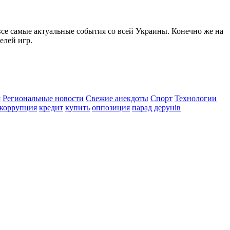
все самые актуальные события со всей Украины. Конечно же на
елей игр.
я
Региональные новости
Свежие анекдоты
Спорт
Технологии
коррупция
кредит
купить
оппозиция
парад дерунів