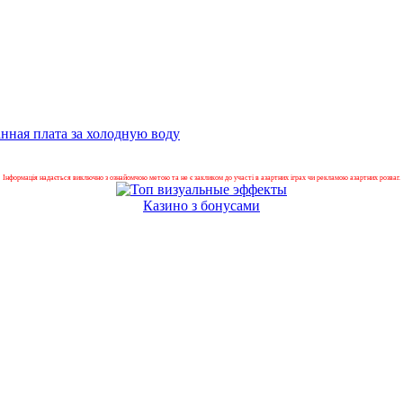
нная плата за холодную воду
Інформація надається виключно з ознайомчою метою та не є закликом до участі в азартних іграх чи рекламою азартних розваг.
Казино з бонусами