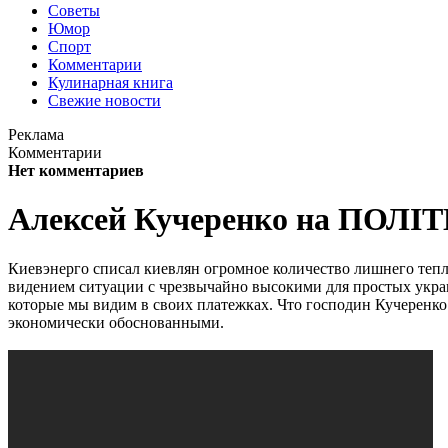
Советы
Юмор
Спорт
Комментарии
Кулинарная книга
Свежие новости
Реклама
Комментарии
Нет комментариев
Алексей Кучеренко на ПОЛІ
Киевэнерго списал киевлян огромное количество лишнего те
видением ситуации с чрезвычайно высокими для простых украин
которые мы видим в своих платежках. Что господин Кучеренко п
экономически обоснованными.