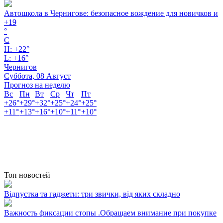
Автошкола в Чернигове: безопасное вождение для новичков и
+
19
°
C
H:
+
22°
L:
+
16°
Чернигов
Суббота, 08 Август
Прогноз на неделю
Вс
Пн
Вт
Ср
Чт
Пт
+
26°
+
29°
+
32°
+
25°
+
24°
+
25°
+
11°
+
13°
+
16°
+
10°
+
11°
+
10°
Топ новостей
Відпустка та гаджети: три звички, від яких складно
Важность фиксации стопы .Обращаем внимание при покупке