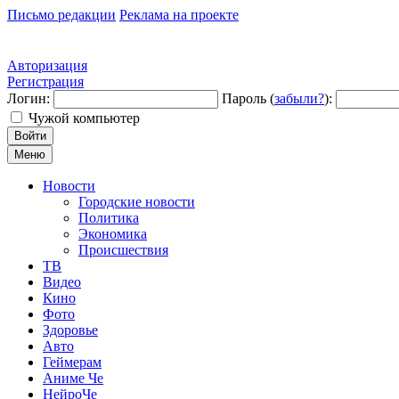
Письмо редакции
Реклама на проекте
Авторизация
Регистрация
Логин:
Пароль (
забыли?
):
Чужой компьютер
Войти
Меню
Новости
Городские новости
Политика
Экономика
Происшествия
ТВ
Видео
Кино
Фото
Здоровье
Авто
Геймерам
Аниме Че
НейроЧе