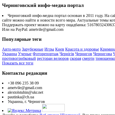
Черниговский инфо-медиа портал
Черниговкий инфо-медиа портал основан в 2011 году. На са
сайте можно найти и новости всего мира. Актуальные темы ко
Поддержать проект можно на карту ощадбанка: 5167803243063
Или на PayPal: ametvile@gmail.com
Популярные теги
Авто-мото
Зарубежные
Игры
Киев
Красота и здоровье
Кримин
Украина
Ученые
Фоторепортаж
Чернігів
Чернигов
Чернигова
противогрибковый
ресторан велюров
скорая
смерти
тимошенк
Показать все теги
Контакты редакции
+38 096 235 38 09
ametvile@gmail.com
alextolstuhin@ukr.net
pautinka@ch.ua
Украина, г. Чернигов