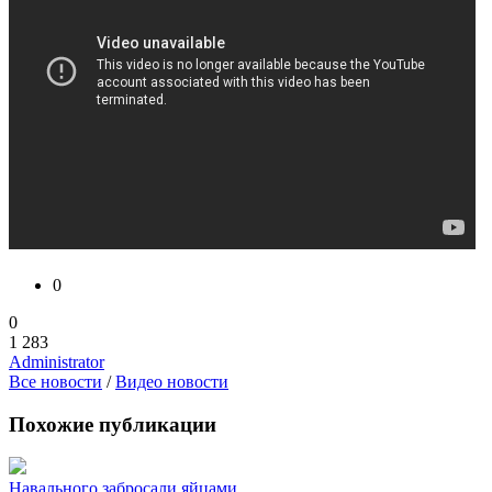
0
0
1 283
Administrator
Все новости
/
Видео новости
Похожие публикации
Навального забросали яйцами