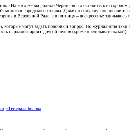
: «На кого же вы родной Чернигов -то оставите, кто городом р
обязанности городского головы. Даже по сему случаю посоветов
торник в Верховной Раде, а в пятницу – воскресенье занимаюсь 
й, которые могут задать подобный вопрос. Но журналисты таки 
ость парламентария с другой нельзя (кроме преподавательской).
лице Генерала Белова