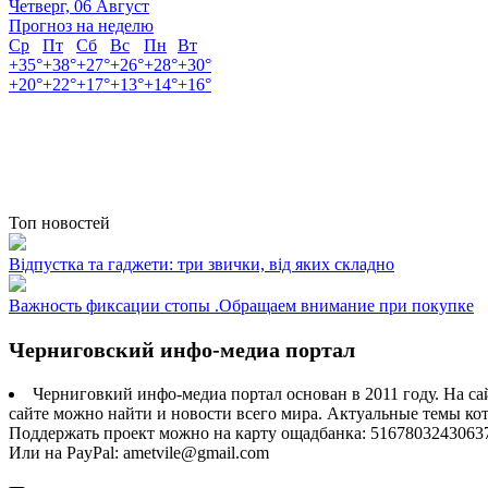
Четверг, 06 Август
Прогноз на неделю
Ср
Пт
Сб
Вс
Пн
Вт
+
35°
+
38°
+
27°
+
26°
+
28°
+
30°
+
20°
+
22°
+
17°
+
13°
+
14°
+
16°
Топ новостей
Відпустка та гаджети: три звички, від яких складно
Важность фиксации стопы .Обращаем внимание при покупке
Черниговский инфо-медиа портал
Черниговкий инфо-медиа портал основан в 2011 году. На са
сайте можно найти и новости всего мира. Актуальные темы ко
Поддержать проект можно на карту ощадбанка: 5167803243063
Или на PayPal: ametvile@gmail.com