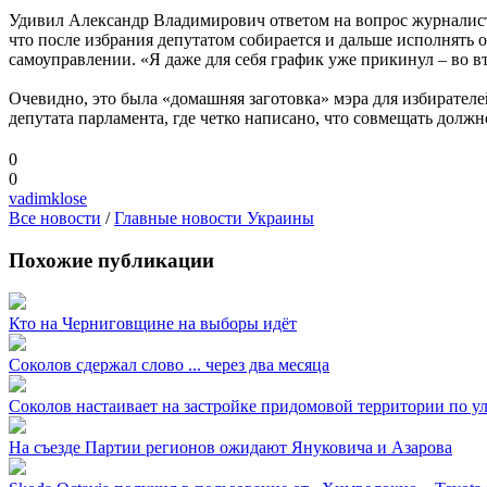
Удивил Александр Владимирович ответом на вопрос журналистов
что после избрания депутатом собирается и дальше исполнять 
самоуправлении. «Я даже для себя график уже прикинул – во в
Очевидно, это была «домашняя заготовка» мэра для избирателе
депутата парламента, где четко написано, что совмещать должн
0
0
vadimklose
Все новости
/
Главные новости Украины
Похожие публикации
Кто на Черниговщине на выборы идёт
Соколов сдержал слово ... через два месяца
Соколов настаивает на застройке придомовой территории по у
На съезде Партии регионов ожидают Януковича и Азарова