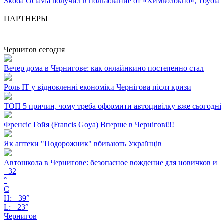
Skoda Octavia получил в пользование от «Химволокно», Тоуоtа 
ПАРТНЕРЫ
Чернигов сегодня
Вечер дома в Чернигове: как онлайнкино постепенно стал
Роль ІТ у відновленні економіки Чернігова після кризи
ТОП 5 причин, чому треба оформити автоцивілку вже сьогодні
Френсіс Гойя (Francis Goya) Вперше в Чернігові!!!
Як аптеки "Подорожник" вбивають Українців
Автошкола в Чернигове: безопасное вождение для новичков и
+
32
°
C
H:
+
39°
L:
+
23°
Чернигов