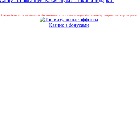
Саmrу - от афганцев. Какая служба - такие и подарки!
Інформація надається виключно з ознайомчою метою та не є закликом до участі в азартних іграх чи рекламою азартних розваг.
Казино з бонусами