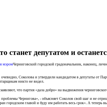
то станет депутатом и останет
Черниговский городской градоначальник, наконец, лично
м, очевидно, Соколова и утвердили кандидатом в депутаты от Па
итарщикам никто не видел.
 заявляют, что партия «дала добро» на выдвижения черниговског
 проблемы Чернигова», - объясняет Соколов свой шаг и не отриц
ран городским главой и буду им работать весь срок». А теперь вы