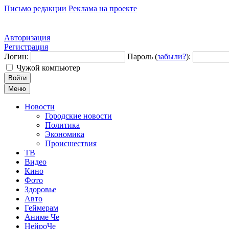
Письмо редакции
Реклама на проекте
Авторизация
Регистрация
Логин:
Пароль (
забыли?
):
Чужой компьютер
Войти
Меню
Новости
Городские новости
Политика
Экономика
Происшествия
ТВ
Видео
Кино
Фото
Здоровье
Авто
Геймерам
Аниме Че
НейроЧе